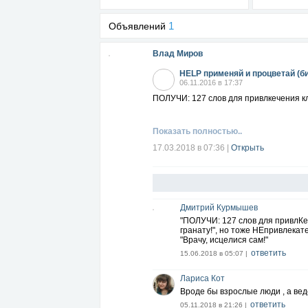
1
Объявлений
Влад Миров
HELP применяй и процветай (б
06.11.2016 в 17:37
ПОЛУЧИ: 127 слов для привлкечения к
Показать полностью..
17.03.2018 в 07:36
|
Открыть
Дмитрий Курмышев
"ПОЛУЧИ: 127 слов для привлКече
гранату!", но тоже НЕпривлекат
"Врачу, исцелися сам!"
ответить
15.06.2018 в 05:07 |
Лариса Кот
Вроде бы взрослые люди , а ведё
ответить
05.11.2018 в 21:26 |