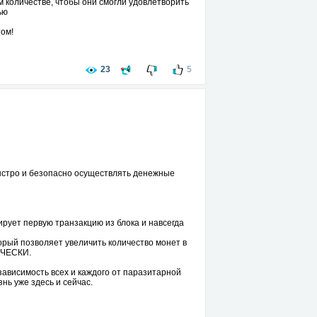
м количестве, чтобы они смогли удовлетворить
ью
ом!
23
5
ыстро и безопасно осуществлять денежные
рует первую транзакцию из блока и навсегда
орый позволяет увеличить количество монет в
ЧЕСКИ.
симость всех и каждого от паразитарной
нь уже здесь и сейчас.