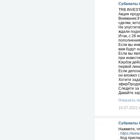
Субаналы 
Телеграм: 
TRB INVEST
Акция продл
ВниманиеЭто
сделки, ко
Не упустите
ждали подхо
Итак, с 28 
пополнения
Если вы инв
вам будут н
Если вы явл
при инвести
Кэшбэк дейс
первой лини
Если депоз
он вложил 
Хотите зад
эфирПродукт
Следите за
Давайте зар
Показать п
Реф ссылка
10.07.2022 
Субаналы 
Нажмите, чт
.
https://ww
. Код пригл