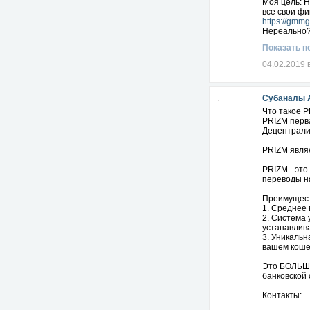
Моя цель: Н
все свои ф
https://gmm
Нереально?
Показать п
04.02.2019 
Субаналы 
Что такое P
PRIZM перв
Децентрализ
PRIZM явля
PRIZM - эт
переводы на
Преимущест
1. Среднее 
2. Система 
устанавлив
3. Уникальн
вашем кош
Это БОЛЬШЕ
банковской 
Контакты:
+996508980