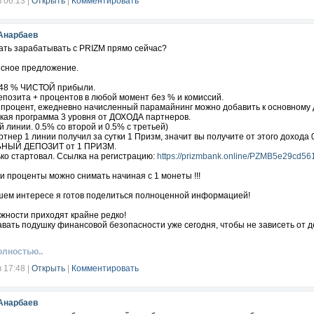
в 06:13
|
Открыть
|
Комментировать
Анарбаев
ать зарабатывать с PRIZM прямо сейчас?
есное предложение.
0.48 % ЧИСТОЙ прибыли.
епозита + процентов в любой момент без % и комиссий.
 процент, ежедневно начисленный парамайнинг можно добавить к основному 
ская программа 3 уровня от ДОХОДА партнеров.
й линии. 0.5% со второй и 0.5% с третьей)
тнер 1 линии получил за сутки 1 Призм, значит вы получите от этого дохода 0.
ЫЙ ДЕПОЗИТ от 1 ПРИЗМ.
ко стартовал. Ссылка на регистрацию:
https://prizmbank.online/PZMB5e29cd561
 проценты можно снимать начиная с 1 монеты !!!
шем интересе я готов поделиться полноценной информацией!
жности приходят крайне редко!
вать подушку финансовой безопасности уже сегодня, чтобы не зависеть от д
 твоим инвестиционным консультантом!
олностью..
в 17:48
|
Открыть
|
Комментировать
Анарбаев