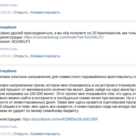
олностью..
в 08:46
|
Открыть
|
Комментировать
Анарбаев
своих друзей присоединиться, и вы оба получите по 20 бриллиантов, как тол
 регистрации:
https://coinmarketcap.com/invite?ref=GOJAKLPJ
шения: GOJAKLPJ
олностью..
в 08:46
|
Открыть
|
Комментировать
Анарбаев
- новое классное направление для совместного парамайнинга криптовалюты 
новое направление призм, которое мне понравилось и на котором я планирую 
ий процент от минимального количества монет. Даже зайдя на одну монетку в
ли например на 100 000 монет. Этот проект мне понравился тем, что здесь 
 всех можно найти в интернете и пообщаться сними лично при желании. Ну и 
ости от инвестированных денег. Также мне здесь нравится партнёрская прог
В общем я в теме, мне здесь все нравится, я инвестировал сюда как всегда с
икак не ударят по моему семейному бюджету.
регистрацию:
https://prizmbank.online/PZMB5e29cd5618f0f
олностью..
в 23:42
|
Открыть
|
Комментировать