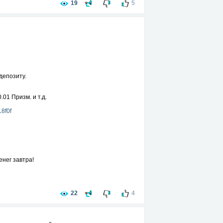
19
5
депозиту.
01 Призм. и т.д.
8f0f
енег завтра!
22
4