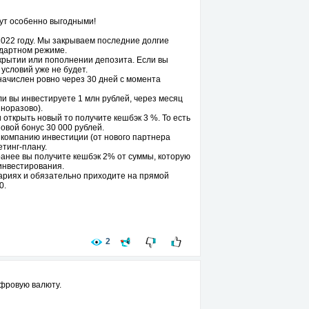
дут особенно выгодными!
2022 году. Мы закрываем последние долгие
ндартном режиме.
ткрытии или пополнении депозита. Если вы
условий уже не будет.
начислен ровно через 30 дней с момента
и вы инвестируете 1 млн рублей, через месяц
иноразово).
открыть новый то получите кешбэк 3 %. То есть
овой бонус 30 000 рублей.
в компанию инвестиции (от нового партнера
етинг-плану.
анее вы получите кешбэк 2% от суммы, которую
инвестирования.
ариях и обязательно приходите на прямой
0.
2
ифровую валюту.