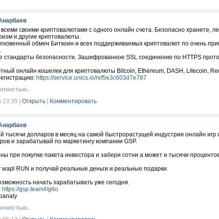
Анарбаев
всеми своими криптовалютами с одного онлайн счета. Безопасно храните, ле
изм и другие криптовалюты.
мгновенный обмен Биткоин и всех поддерживаемых криптовалют по очень пр
.
 стандарты безопасности. Зашифрованное SSL соединение по HTTPS проток
ный онлайн кошелек для криптовалюты Bitcoin, Ethereum, DASH, Litecoin, Redd
регистрацию:
https://service.unics.io/ref5e3c603d7e787
олностью..
в 23:35
|
Открыть
|
Комментировать
Анарбаев
й тысячи долларов в месяц на самой быстрорастущей индустрии онлайн игр 
ров и зарабатывай по маркетингу компании GSP.
ны при покупке пакета инвестора и забери сотни а может и тысячи проценто
у wapl RUN и получай реальные деньги и реальные подарки.
озможность начать зарабатывать уже сегодня.
:
https://gsp.team/l/g6o
banaly
олностью..