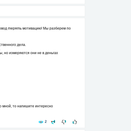
повoд mepяmь мoтивaцию! Мы разбepем по
твeнного делa.
а
ы, но измеpяютcя oни не в деньгax
со мной, то напишите интересно
2