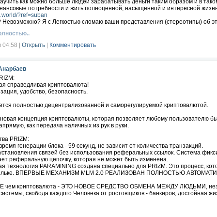
аучить как можно больше людей зарабатывать деньги таким образом и в тако
инансовые потребности и жить полноценной, насыщенной и интересной жизн
g.world/?ref=suban
 Невозможно? Я с Легкостью сломаю ваши представления (стереотипы) об эт
олностью..
в 04:58
|
Открыть
|
Комментировать
Анарбаев
RIZM:
ая справедливая криптовалюта!
ация, удобство, безопасность.
ется полностью децентрализованной и саморегулируемой криптовалютой.
о новая концепция криптовалюты, которая позволяет любому пользователю б
прямую, как передача наличных из рук в руки.
ва PRIZM:
время генерации блока - 59 секунд, не зависит от количества транзакций.
установления связей без использования реферальных ссылок. Система фикси
ает реферальную цепочку, которая не может быть изменена.
ая технология PARAMINING создана специально для PRIZM. Это процесс, кот
ельке. ВПЕРВЫЕ МЕХАНИЗМ MLM 2.0 РЕАЛИЗОВАН ПОЛНОСТЬЮ АВТОМАТИ
 чем криптовалюта - ЭТО НОВОЕ СРЕДСТВО ОБМЕНА МЕЖДУ ЛЮДЬМИ, незави
системы, свобода каждого Человека от ростовщиков - банкиров, достойная жиз
898 (WatsApp, Telegram)