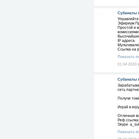
Субаналы 
Управляйте 
Эфириум Пр
Простой и 
комиссиями
Высочайшие
IP адреса.
Мультивалют
Ссылка на 
Показать п
01.04.2020 
Субаналы 
Зарабатыва
сеть партне
Получи токе
Играй в игр
Отличная в
Реф ссылка
Skype. a_su
Показать п