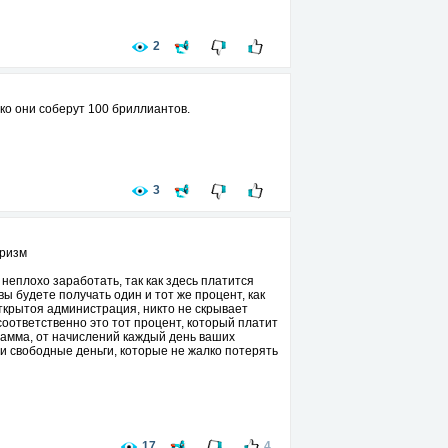
2
ько они соберут 100 бриллиантов.
3
призм
неплохо заработать, так как здесь платится
ы будете получать один и тот же процент, как
открытоя администрация, никто не скрывает
соответственно это тот процент, который платит
рамма, от начислений каждый день ваших
вои свободные деньги, которые не жалко потерять
17
4