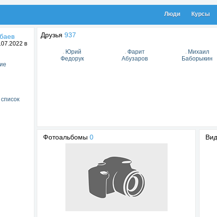
Люди
Курсы
Друзья
937
баев
07.2022 в
Юрий
Фарит
Михаил
Федорук
Абузаров
Баборыкин
ие
 список
Фотоальбомы
0
Ви