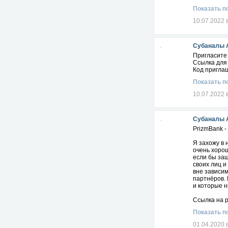
Показать п
10.07.2022 
Субаналы 
Пригласите 
Ссылка для
Код пригла
Показать п
10.07.2022 
Субаналы 
PrizmBank 
Я захожу в 
очень хорош
если бы заш
своих лиц и
вне зависим
партнёров. 
и которые н
Ссылка на 
Показать п
01.04.2020 