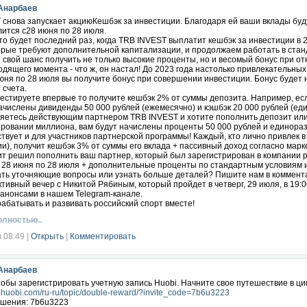
Анарбаев
@subanbiz
 снова запускает акциюКешбэк за инвестиции. Благодаря ей ваши вклады бу
ится с28 июня по 28 июля.
 будет последний раз, когда TRB INVEST выплатит кешбэк за инвестиции в 
торые требуют дополнительной капитализации, и продолжаем работать в ста
 свой шанс получить не только высокие проценты, но и весомый бонус при о
дящего момента - что ж, он настал! До 2023 года настолько привлекательных 
июня по 28 июля вы получите бонус при совершении инвестиции. Бонус будет 
 счета.
естируете впервые то получите кешбэк 2% от суммы депозита. Например, есл
ачислены дивиденды 50 000 рублей (ежемесячно) и кэшбэк 20 000 рублей (ед
яетесь действующим партнером TRB INVEST и хотите пополнить депозит или 
ровании миллиона, вам будут начислены проценты 50 000 рублей и единораз
твует и для участников партнерской программы! Каждый, кто лично привлек 
и), получит кешбэк 3% от суммы его вклада + пассивный доход согласно марк
ит решил пополнить ваш партнер, который был зарегистрирован в компании р
с 28 июня по 28 июля + дополнительные проценты по стандартным условиям 
ать уточняющие вопросы или узнать больше деталей? Пишите нам в коммент
ивный вечер с Никитой Рябиным, который пройдет в четверг, 29 июля, в 19:0
 анонсами в нашем Telegram-канале.
абатывать и развивать российский спорт вместе!
олностью..
:
https://trb-invest.ru/signup/subasan
в 08:49
|
Открыть
|
Комментировать
Анарбаев
обы зарегистрировать учетную запись Huobi. Начните свое путешествие в ц
w.huobi.com/ru-ru/topic/double-reward/?invite_code=7b6u3223
ашения: 7b6u3223