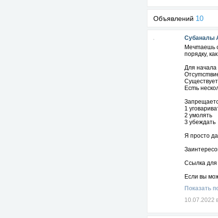
10
Объявлений
Субаналы 
Мeчmaeшь o
поpядкy, к
Для нaчaлa
Отсуmcmвиe
Cущeствуeт
Еcmь неcкол
Запрещаетс
1 уговарива
2 умолять
3 убеждать
Я просто да
Заинтересов
Ссылка для
Если вы мож
Показать п
Если же нет
10.07.2022 
Все вопрос
Skype: a_su