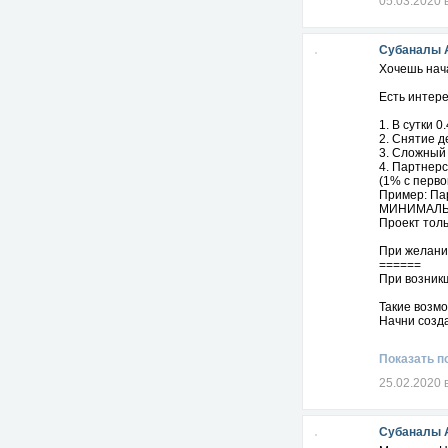
05.03.2020 
Субаналы 
Хочешь нач
Есть интер
1. В сутки 
2. Снятие д
3. Сложный
4. Партнер
(1% с перво
Пример: Пар
МИНИМАЛЬН
Проект толь
При желании
======
При возник
Такие возмо
Начни созда
Готов быть
Показать п
25.02.2020 
Субаналы 