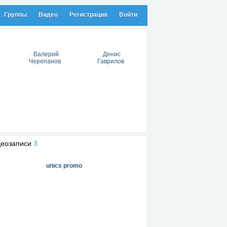
Группы
Видео
Регистрация
Войти
Валерий
Денис
Черепанов
Гаврилов
деозаписи
3
unics promo