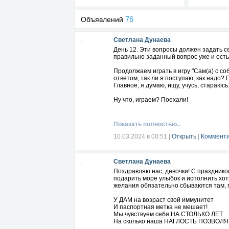
76
Объявлений
Светлана Дунаева
День 12. Эти вопросы должен задать с
правильно заданный вопрос уже и есть
Продолжаем играть в игру "Сам(а) с с
ответом, так ли я поступаю, как надо?
Главное, я думаю, ищу, учусь, стараюсь.
Ну что, играем? Поехали!
Показать полностью..
10.03.2024 в 00:51
|
Открыть
|
Комменти
Светлана Дунаева
Поздравляю нас, девочки! С празднико
подарить море улыбок и исполнить хот
желания обязательно сбываются там, г
У ДАМ на возраст свой иммунитет
И паспортная метка не мешает!
Мы чувствуем себя НА СТОЛЬКО ЛЕТ
На сколько наша НАГЛОСТЬ ПОЗВОЛЯЕ