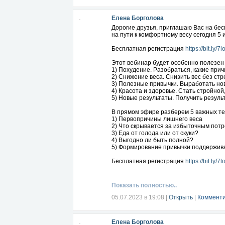
Система управления здоровьем как про
Нутрициолог что за профессия и почем
Елена Борголова
Правила для выбора качественного об
Уверенный старт в профессии: как нач
Дорогие друзья, приглашаю Вас на бе
Секреты, благодаря которым вы всегда
на пути к комфортному весу сегодня 5 и
Как выделиться на рынке и построить
Развитие в профессии: как масштабир
Бесплатная регистрация
https://bit.ly/
Подписывайтесь на мои ресурсы по здо
Этот вебинар будет особенно полезен 
https://vk.com/healthslimbeauty
1) Похудение. Разобраться, какие пр
https://www.facebook.com/groups/1920
2) Снижение веса. Снизить вес без стр
https://100kursov.com/LadaZdrava
3) Полезные привычки. Выработать н
4) Красота и здоровье. Стать стройной
5) Новые результаты. Получить результ
В прямом эфире разберем 5 важных те
1) Первопричины лишнего веса
2) Что скрывается за избыточным пот
3) Еда от голода или от скуки?
4) Выгодно ли быть полной?
5) Формирование привычки поддержив
Бесплатная регистрация
https://bit.ly/
Hа вебинаре вы узнаете все самое важ
Показать полностью..
Проблема переедания
- Как понять, что вы переедаете: симп
05.07.2023 в 19:08
|
Открыть
|
Комменти
- Hегативные последствия переедания
- Hеумение проявлять свои эмоции и л
- Как перестать нервничать и есть мно
Елена Борголова
- 4 основных вторичных выгоды перее