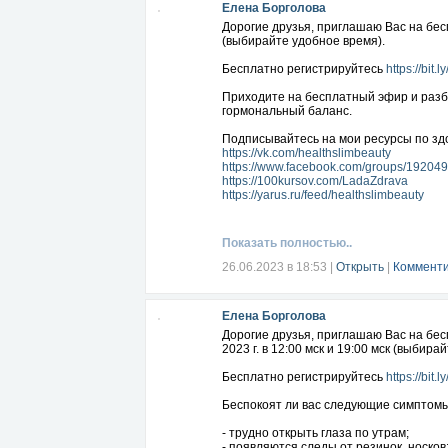
Елена Борголова
Дорогие друзья, приглашаю Вас на бес
(выбирайте удобное время).
Бесплатно регистрируйтесь
https://bit
Приходите на бесплатный эфир и разбе
гормональный баланс.
Подписывайтесь на мои ресурсы по здо
https://vk.com/healthslimbeauty
https://www.facebook.com/groups/1920
https://100kursov.com/LadaZdrava
https://yarus.ru/feed/healthslimbeauty
Показать полностью..
26.06.2023 в 18:53
|
Открыть
|
Комменти
Елена Борголова
Дорогие друзья, приглашаю Вас на бес
2023 г. в 12:00 мск и 19:00 мск (выбира
Бесплатно регистрируйтесь
https://bit.l
Беспокоят ли вас следующие симптом
- трудно открыть глаза по утрам;
- появляются следы от резинок, носков