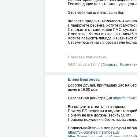
Рекомендации по питанию, нутрицевти
Этот вебинар для Вас, если Вы:
Желаете продлить молодость и женское
Планируете ребёнка, хотите грамотно 
Страдаете от симптомов ПМС, сухости 
Имеете проблемы с вынашиванием бер
Хотите повысить либидо, избавиться о
Стремитесь узнать о своём теле больш
Бесплатная регистрация
https://bit.ly
Показать полностью..
В прямом эфире разберём 11 важных т
04.07.2023 в 18:47
|
Открыть
|
Комменти
1) Основные этапы в формировании же
2) Почему заботиться о репродуктивно
3) На что обратить внимание мамам де
Елена Борголова
4) Как спланировать рацион, чтобы из
5) Откуда берут начало гормональные
Дорогие друзья, приглашаю Вас на бес
6) Внешние признаки гормональных н
июля в 19:00 мск.
7) Чек-ап анализов и их расшифровка
8) Как сохранить и создать фундамент
Бесплатная регистрация
https://bit.ly/
9) Как избавиться от ПМС?
10) Закат репродуктивности: принять 
Вы получите ответы на вопросы:
11) Как снизить симптомы менопаузы?
Почему ПП-рецепты и подсчет калори
Почему не все должны весить 50 кг?
По результатам эфира Вы:
Правила похудения, без которых здор
Сможете пересмотреть свои привычки в
Подписывайтесь на мои ресурсы по здо
климаксе
https://vk.com/healthslimbeauty
Узнаете, как заботиться о себе, выра
https://www.facebook.com/groups/1920