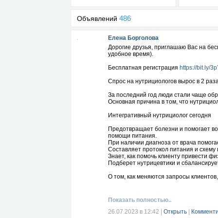
486
Объявлений
Елена Борголова
Дорогие друзья, приглашаю Вас на бес
удобное время).
Бесплатная регистрация
https://bit.ly/
Спрос на нутрициологов вырос в 2 ра
За последний год люди стали чаще обр
Основная причина в том, что нутрицио
Интегративный нутрициолог сегодня
Предотвращает болезни и помогает во
помощи питания.
При наличии диагноза от врача помога
Составляет протокол питания и схему
Знает, как помочь клиенту привести ф
Подберет нутрицевтики и сбалансируе
О том, как меняются запросы клиентов
также, где этому научиться вы узнает
Бесплатная регистрация
https://bit.ly/
Показать полностью..
Программа вебинара
26.07.2023 в 12:42
|
Открыть
|
Комменти