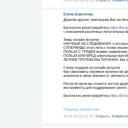
29.06.2023 в 18:30
|
Открыть
|
Комменти
Когда необходимо внутривенное железо
Чем еще можно объяснить симптомы д
Елена Борголова
День 3. У меня анемия, что делать? (
Анемия, гипотиреоз или дисфункция на
Дорогие друзья, приглашаю Вас на бесп
Ошибки людей, подозревающих у себя
Когда дело не в железе: неочевидные 
Бесплатно регистрируйтесь
https://bit.
Можно ли едой вылечить анемию: страт
с описанием различных питательных в
Когда без специалиста не обойтись: с
Разборы реальных случаев клиентов с
Темы онлайн-встречи:
НАУЧНЫЕ ИССЛЕДОВАНИЯ, о которых 
Бонус. Меню для восполнения дефици
СУПЕРФУДЫ этого лета с полки обычно
ПОЛЬЗА С ГРЯДКИ взамен химических Б
Бесплатно регистрируйтесь
ПОЛЬЗА ИЛИ ВРЕД алкогольных коктей
https://bit.
ЛЕТНИЕ ПРОТОКОЛЫ ПИТАНИЯ. Как чувс
Подписывайтесь на мои ресурсы по здо
https://vk.com/healthslimbeauty
Супер-подарок на онлайн-встрече
https://www.facebook.com/groups/1920
Как сэкономить огромное количество д
https://100kursov.com/LadaZdrava
анализов и своих близких от эксперта 
После встречи вы станете частью дру
инструменты для поддержания своего 
Бесплатно регистрируйтесь
https://bit.
Подписывайтесь на мои ресурсы по здо
https://vk.com/healthslimbeauty
Показать полностью..
https://www.facebook.com/groups/1920
https://100kursov.com/LadaZdrava
29.06.2023 в 11:50
|
Открыть
|
Комменти
https://yarus.ru/feed/healthslimbeauty