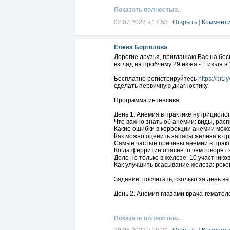
Показать полностью..
Бесплатно регистрируйтесь
https://bit.l
02.07.2023 в 17:53
|
Открыть
|
Комменти
По этому простому опроснику-тесту в
сможете вовремя принять необходимые
Елена Борголова
Вы когда-нибудь задумывались о том, ч
Дорогие друзья, приглашаю Вас на бе
Мы приглашаем вас на наш практически
взгляд на проблему 29 июня - 1 июля в 
правильно и вкусно кормить вашего м
Бесплатно регистрируйтесь
https://bit.
Вы узнаете о связи между питанием и
сделать первичную диагностику.
тарелки для вашего ребенка.
Программа интенсива
Мы расскажем о секретах усвоения вита
ребенка.
День 1. Анемия в практике нутрициолог
Что важно знать об анемии: виды, рас
Присоединяйтесь к нашему практическ
Какие ошибки в коррекции анемии мож
здоровое развитие вашего ребенка!
Как можно оценить запасы железа в о
Самые частые причины анемии в практ
Подписывайтесь на мои ресурсы по здо
Когда ферритин опасен: о чем говорят
https://vk.com/healthslimbeauty
Дело не только в железе: 10 участнико
https://www.facebook.com/groups/1920
Как улучшить всасывание железа: реко
https://100kursov.com/LadaZdrava
Задание: посчитать, сколько за день в
День 2. Анемия глазами врача-гематол
Как отличить железодефицитную анеми
3 степени дефицита железа
Что такое скрининг на дефицит железа
Показать полностью..
Главный принцип лечения дефицита ж
Почему препаратов железа в таблетках 