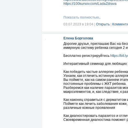
Разберётесь, к каким последствиям ве
https://100kursov.com/LadaZdrava
Поймёте, какое питание и нутрицевти
Бесплатная регистрация
https://bit.ly
Показать полностью..
Подписывайтесь на мои ресурсы по здо
03.07.2023 в 19:04
|
Открыть
|
Комменти
https://vk.com/healthslimbeauty
https://www.facebook.com/groups/1920
https://100kursov.com/LadaZdrava
Елена Борголова
Дорогие друзья, приглашаю Вас на бес
иммунную систему ребенка сегодня 2 ию
Бесплатно регистрируйтесь
https://bit.l
Интерактивный семинар для любящих ма
Как победить частые аллергии ребенк
Узнаем, как отличить истинную аллерг
Вы поймете, как на самом раннем этап
постоянные проблемы с ЖКТ ребенка.
Разберемся как наличие паразитов мож
макроэлементов, и, как следствие, к р
Как наконец справиться с дерматитом 
Поймете как лечить заболевания кожи,
различные кожные проявления
Как диагностировать паразитоз и отли
Своевременная диагностика поможет ро
так любит, маскироваться паразитоз.Ка
Узнаем, как паразитоз связан с дисбио