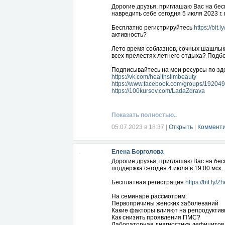
Дорогие друзья, приглашаю Вас на бес
Hепринятие себя
навредить себе сегодня 5 июля 2023 г. в
- Почему важно научиться любить себ
- Как созависимые отношения мешают
Бесплатно регистрируйтесь
https://bit
- Практика на принятие своих недостат
активность?
- Правила взаимодействия с окружающ
Лето время соблазнов, сочных шашлыко
Работа с целями
всех прелестях летнего отдыха? Подб
- Адекватность целей
- Особенности адаптирования организ
Подписывайтесь на мои ресурсы по здо
- Истинные желания VS навязанные с
https://vk.com/healthslimbeauty
- Вопрос комфорта нового образа жизн
https://www.facebook.com/groups/1920
- Почему важна гибкость при формиро
https://100kursov.com/LadaZdrava
По итогам вебинара вы будете знать:
- Какие психологические причины меш
Показать полностью..
- Как понять, не приняло ли ваше пер
- Какие новые источники удовольствия
05.07.2023 в 18:37
|
Открыть
|
Комменти
- Как переключиться на выгоды стройн
Бесплатная регистрация
https://bit.ly/
Елена Борголова
Подписывайтесь на мои ресурсы по здо
Дорогие друзья, приглашаю Вас на бе
https://vk.com/healthslimbeauty
поддержка сегодня 4 июля в 19:00 мск.
https://www.facebook.com/groups/1920
https://100kursov.com/LadaZdrava
Бесплатная регистрация
https://bit.ly
На семинаре рассмотрим:
Первопричины женских заболеваний
Какие факторы влияют на репродуктив
Как снизить проявления ПМС?
Лабораторная диагностика дефицитов