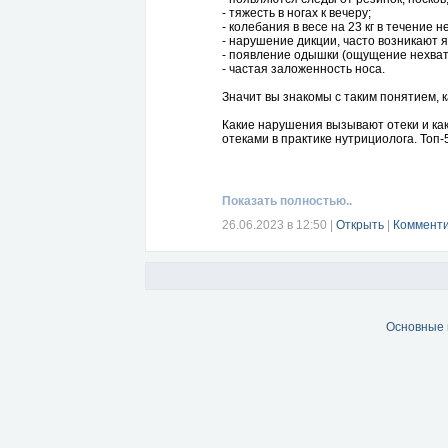
- тяжесть в ногах к вечеру;
- колебания в весе на 23 кг в течение н
- нарушение дикции, часто возникают я
- появление одышки (ощущение нехватк
- частая заложенность носа.
Значит вы знакомы с таким понятием, к
Какие нарушения вызывают отеки и ка
отеками в практике нутрициолога. Топ
Программа вебинара:
- Как не наесть отеки: причины отеков 
- Как распознать отеки от стресса.
Показать полностью..
- Влияние пищеварения на отеки.
- Гормональная причина отеков.
26.06.2023 в 12:50
|
Открыть
|
Комменти
- Отеки как признак снижения иммуните
- Прокачай лимфу избавься от отеков.
Бесплатно регистрируйтесь
https://bit.l
Используйте мой личный промокод DC
записей бесплатных интенсивов). Эта 
Основные 
интенсивов.
Подписывайтесь на мои ресурсы по здо
https://vk.com/healthslimbeauty
https://www.facebook.com/groups/1920
https://100kursov.com/LadaZdrava
https://yarus.ru/feed/healthslimbeauty