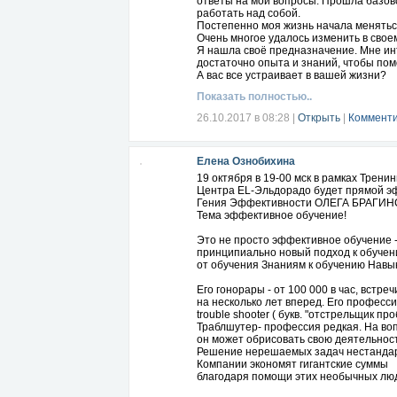
ответы на мои вопросы. Прошла базов
работать над собой.
Постепенно моя жизнь начала менятьс
Очень многое удалось изменить в своем
Я нашла своё предназначение. Мне инт
достаточно опыта и знаний, чтобы пом
А вас все устраивает в вашей жизни?
Показать полностью..
26.10.2017 в 08:28
|
Открыть
|
Комменти
Елена Ознобихина
19 октября в 19-00 мск в рамках Тренин
Центра EL-Эльдорадо будет прямой эф
Гения Эффективности ОЛЕГА БРАГИН
Тема эффективное обучение!
Это не просто эффективное обучение -
принципиально новый подход к обучен
от обучения Знаниям к обучению Навы
Его гонорары - от 100 000 в час, встре
на несколько лет вперед. Его професси
trouble shooter ( букв. "отстрельщик про
Траблшутер- профессия редкая. На воп
он может обрисовать свою деятельнос
Решение нерешаемых задач нестанда
Компании экономят гигантские суммы
благодаря помощи этих необычных лю