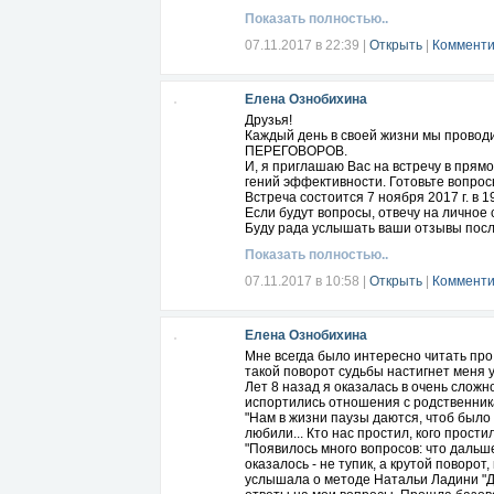
Показать полностью..
07.11.2017 в 22:39
|
Открыть
|
Комменти
Елена Ознобихина
Друзья!
Каждый день в своей жизни мы прово
ПЕРЕГОВОРОВ.
И, я приглашаю Вас на встречу в прям
гений эффективности. Готовьте вопрос
Встреча состоится 7 ноября 2017 г. в 1
Если будут вопросы, отвечу на личное
Буду рада услышать ваши отзывы посл
Показать полностью..
07.11.2017 в 10:58
|
Открыть
|
Комменти
Елена Ознобихина
Мне всегда было интересно читать про
такой поворот судьбы настигнет меня 
Лет 8 назад я оказалась в очень сложн
испортились отношения с родственника
"Нам в жизни паузы даются, чтоб было 
любили... Кто нас простил, кого простил
"Появилось много вопросов: что дальш
оказалось - не тупик, а крутой поворот
услышала о методе Натальи Ладини "Ди