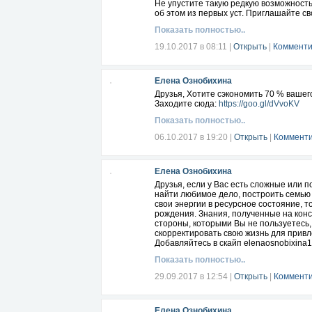
Не упустите такую редкую возможность
об этом из первых уст. Приглашайте св
близких, друзей и знакомых.
Показать полностью..
Для участия просто заходите по ссылке
19.10.2017 в 08:11
|
Открыть
|
Комменти
https://www.youtube.com/watch?v=x4bQ
Есть вопросы, к вашим услугам мои кон
Елена Ознобихина
скайп elenaosnobixina1
ВК
https://vk.com/id271509075
Друзья, Хотите сэкономить 70 % вашег
Заходите сюда:
https://goo.gl/dVvoKV
Показать полностью..
06.10.2017 в 19:20
|
Открыть
|
Комменти
Елена Ознобихина
Друзья, если у Вас есть сложные или п
найти любимое дело, построить семью
свои энергии в ресурсное состояние, 
рождения. Знания, полученные на конс
стороны, которыми Вы не пользуетесь, 
скорректировать свою жизнь для привл
Добавляйтесь в скайп elenaosnobixina1
Показать полностью..
29.09.2017 в 12:54
|
Открыть
|
Комменти
Елена Ознобихина