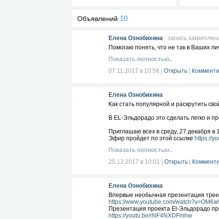
10
Объявлений
Елена Ознобихина
запись закреплен
Помогаю понять, что не так в Ваших л
Показать полностью..
07.11.2017 в 10:58
|
Открыть
|
Комменти
Елена Ознобихина
Как стать популярной и раскрутить св
В EL-Эльдорадо это сделать легко и пр
Приглашаю всех в среду, 27 декабря в 1
Эфир пройдет по этой ссылке
https://
Показать полностью..
25.12.2017 в 10:01
|
Открыть
|
Комменти
Елена Ознобихина
Впервые необычная презентация тренин
https://www.youtube.com/watch?v=OM6
Презентация проекта El-Эльдорадо про
https://youtu.be/rNF4NXDFmhw