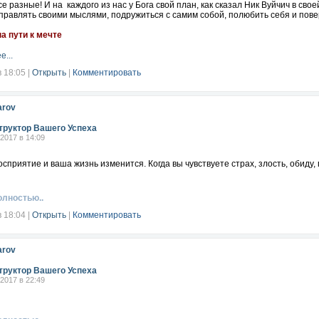
се разные! И на каждого из нас у Бога свой план, как сказал Ник Вуйчич в св
правлять своими мыслями, подружиться с самим собой, полюбить себя и пове
а пути к мечте
е...
в 18:05
|
Открыть
|
Комментировать
arov
труктор Вашего Успеха
.2017 в 14:09
сприятие и ваша жизнь изменится. Когда вы чувствуете страх, злость, обиду,
олностью..
в 18:04
|
Открыть
|
Комментировать
arov
труктор Вашего Успеха
.2017 в 22:49