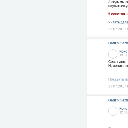
А ведь мы в
научиться у
5 советов н
Читать дале
23.07.2017 
Gadzhi Satt
Конс
13.07
Совет дня:
Измените во
Показать п
23.07.2017 
Gadzhi Satt
Конс
12.07