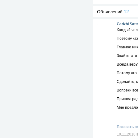
12
Объявлений
Gadzhi Satt
Каждый чело
Поэтому ка
Главное ник
Знайте, это
Всегда верьт
Потому что
Сделайте, к
Вопреки все
Пришел ради
Мне предло
и я принял 
И сейчас я 
Показать п
И это моя ж
10.11.2018 