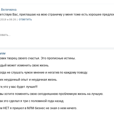
дельцем современного мессенджера GEM4me- это не просто круто,
 Величкина
рибыльно завтра и очень доходно сегодня.
етствую Вас, приглашаю на мою страничку у меня тоже есть хорошее предло
никто не пригласил быть совладельцами Viber и WhatsApp.
ответить
.2019 в 08:26 |
с решил,что это не для нас!!!!!
аждый желающий может стать акционером легальной компании GEM4me,
т момент,когда количество акций остается менее трех процентов,
 не возврата и все риски нами уже пройдены.
только исполнение заветной мечты.
arov
век творец своего счастья. Это прописные истины.
е, что это не для вас- это как раз для вас и для всех, кто хочет изменить свою
ждый может изменить свою жизнь.
 на покупку акций здесь:
https://goo.gl/JYAbqm
огда не слушать чужое мнение и негатив по каждому поводу.
идео ролик:
https://www.youtube.com/watch?v=rauhTWQ6wlg
 их неудачный опыт и неудачная жизнь.
е,что у вас будет лучше!!!
 вы хотите поменять свою сегодняшнюю проблемную жизнь на лучшую.
ак это сделал я три с половиной года назад.
м НЕТ я пришел в МЛМ бизнес не зная о нем ничего.