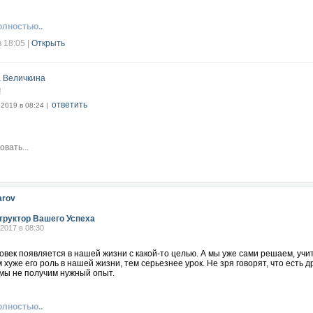
олностью..
в 18:05
|
Открыть
 Величкина
!
ответить
.2019 в 08:24 |
arov
труктор Вашего Успеха
.2017 в 08:30
век появляется в нашей жизни с какой-то целью. А мы уже сами решаем, учит
м хуже его роль в нашей жизни, тем серьезнее урок. Не зря говорят, что есть
 мы не получим нужный опыт.
олностью..