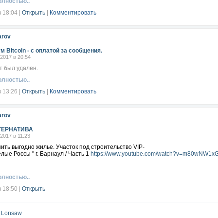
олностью..
в 18:04
|
Открыть
|
Комментировать
arov
м Bitcoin - с оплатой за сообщения.
.2017 в 20:54
т был удален.
олностью..
в 13:26
|
Открыть
|
Комментировать
arov
ТЕРНАТИВА
.2017 в 11:23
купить выгодно жилье. Участок под строительство VIP-
елые Россы " г. Барнаул / Часть 1
https://www.youtube.com/watch?v=m80wNW1x
олностью..
в 18:50
|
Открыть
k Lonsaw