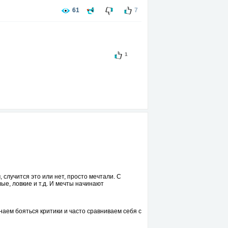
61
7
1
 случится это или нет, просто мечтали. С
ые, ловкие и т.д. И мечты начинают
наем бояться критики и часто сравниваем себя с