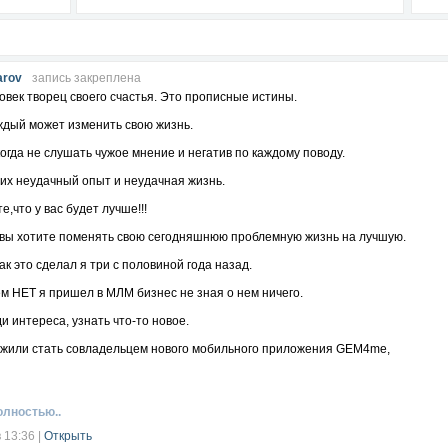
arov
запись закреплена
век творец своего счастья. Это прописные истины.
ждый может изменить свою жизнь.
огда не слушать чужое мнение и негатив по каждому поводу.
 их неудачный опыт и неудачная жизнь.
е,что у вас будет лучше!!!
 вы хотите поменять свою сегодняшнюю проблемную жизнь на лучшую.
ак это сделал я три с половиной года назад.
м НЕТ я пришел в МЛМ бизнес не зная о нем ничего.
 интереса, узнать что-то новое.
жили стать совладельцем нового мобильного приложения GEM4me,
это предложение. Негатив лился со всех щелей,но тем интереснее было позна
смело могу сказать,что за время, проведенное в компании я знаю про нее все!!!
олностью..
изнь- сегодня,завтра и навсегда!
в 13:36
|
Открыть