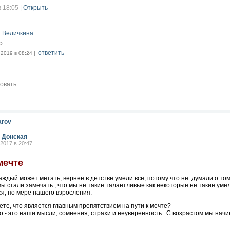
в 18:05
|
Открыть
 Величкина
о
ответить
.2019 в 08:24 |
arov
 Донская
.2017 в 20:47
мечте
аждый может метать, вернее в детстве умели все, потому что не думали о том,
ы стали замечать , что мы не такие талантливые как некоторые не такие умел
я, по мере нашего взросления.
ете, что является главным препятствием на пути к мечте?
о - это наши мысли, сомнения, страхи и неуверенность. С возрастом мы начи