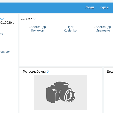
Люди
Курсы
Друзья
0
ov
01.2020 в
Александр
Igor
Александр
Конюхов
Kostenko
Иванович
ие
 список
Фотоальбомы
0
Ви