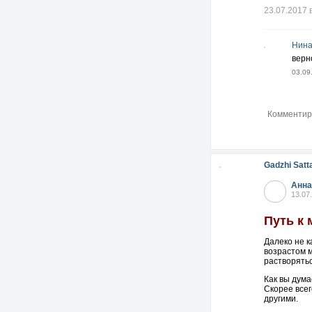
23.07.2017 
Нина
верн
03.09
Gadzhi Satt
Анна
13.07
Путь к 
Далеко не к
возрастом м
растворятьс
Как вы дума
Скорее всег
другими.