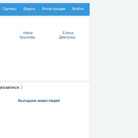
Группы
Видео
Регистрация
Войти
Нина
Елена
Крылова
Дмитраш
деозаписи
2
Выгодное инвестиции!