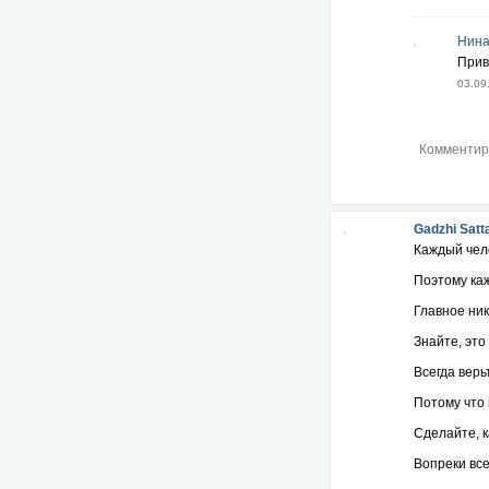
Быть совла
Нина
это очень п
Прив
Нас с вами 
03.09
Кто-то за на
А сейчас к
именно в то
и все точки
А впереди 
Gadzhi Satt
Каждый чело
И не говорит
Поэтому ка
Регистрация
Главное ник
Подробно в
Знайте, это
Всегда верьт
Потому что
Сделайте, к
Вопреки все