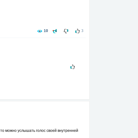
вать всю суть куда я попал.
!!
10
3
 жизнь.
 то можно услышать голос своей внутренней