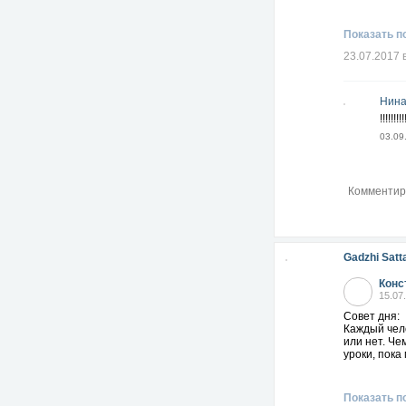
Показать п
23.07.2017 
Нина
!!!!!!!!!
03.09
Gadzhi Satt
Конс
15.07
Совет дня:
Каждый чело
или нет. Че
уроки, пока
Показать п