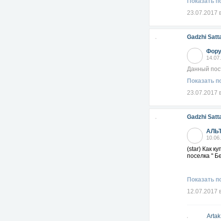
Показать п
23.07.2017 
Gadzhi Satt
Фору
14.07
Данный пос
Показать п
23.07.2017 
Gadzhi Satt
АЛЬ
10.06
(star) Как 
поселка " Б
Показать п
12.07.2017 
Arta