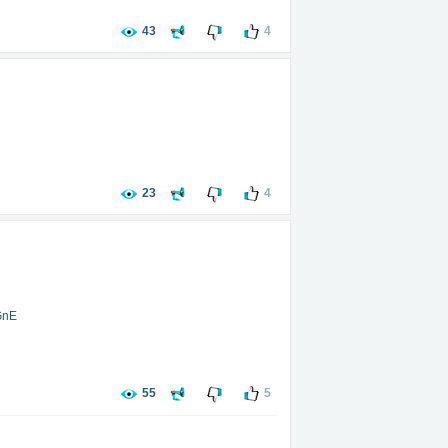
43
4
23
4
GnE
55
5