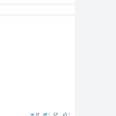
вать всю суть куда я попал.
!!
12
1
1