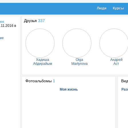
Люди
Курсы
Друзья
337
ек
11.2016 в
ие
Хадиша
Olga
Андрей
Абдирайым
Martynova
Аст
Фотоальбомы
1
Ви
Моя жизнь
Раз