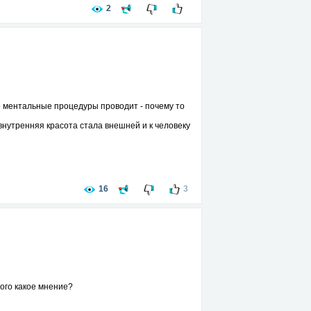
2
ие ментальные процедуры проводит - почему то
внутренняя красота стала внешней и к человеку
16
3
кого какое мнение?