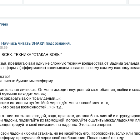
лчек
. Научись читать ЗНАКИ подсознания.
08:59
 ВСЕХ. ТЕХНИКА "СТАКАН ВОДЫ"
зья, предлагаю вам одну не сложную технику волшебства от Вадима Зеланда.
слеформы (аффирмации) записываем согласно своему самому важному жела
вство!
а листке бумаги мыслеформу.
аятельная личность. От меня исходит внутренний свет обаяния, любви и секс
й мужчина находит меня»;
ю зарабатываю и трачу деньги...»;
воим истинным путём. Мой мир ведёт меня к своей мечте...»;
 это океан возможностей...»; и т.д..
тот листок стакан с водой, вода, при этом, должна быть чистой и структурир
ои ладони, подвигайте их гармошкой, попробуйте ощутить между ладонями пл
концентрируйте своё внимание на ладонях. Это ваша энергия.
свои ладони к бокам стакана, но не касайтесь его. Проговорите, вслух или п
еформу, пропуская её через своё воображение. После выпейте воду.