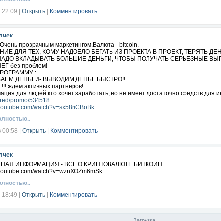
в 22:09
|
Открыть
|
Комментировать
лчек
Очень прозрачным маркетингом.Валюта - bitcoin.
ИЕ ДЛЯ ТЕХ, КОМУ НАДОЕЛО БЕГАТЬ ИЗ ПРОЕКТА В ПРОЕКТ, ТЕРЯТЬ ДЕН
НАДО ВКЛАДЫВАТЬ БОЛЬШИЕ ДЕНЬГИ, ЧТОБЫ ПОЛУЧАТЬ СЕРЬЕЗНЫЕ ВЫП
Г без проблем!
ПРОГРАММУ :
АЕМ ДЕНЬГИ- ВЫВОДИМ ДЕНЬГ БЫСТРО!!
!! ждем активных партнеров!
ция для людей кто хочет заработать, но не имеет достаточно средств для и
x.red/promo/534518
.youtube.com/watch?v=sx58riCBoBk
олностью..
в 00:58
|
Открыть
|
Комментировать
лчек
НАЯ ИНФОРМАЦИЯ - ВСЕ О КРИПТОВАЛЮТЕ БИТКОИН
w.youtube.com/watch?v=wznXOZm6mSk
олностью..
в 18:49
|
Открыть
|
Комментировать
Загрузка...