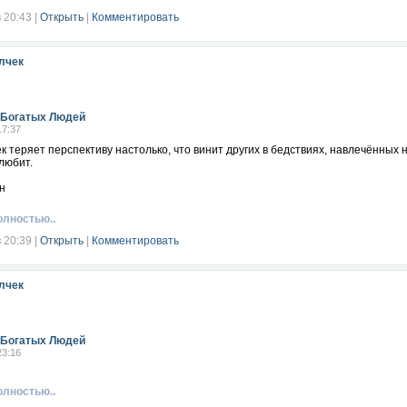
в 20:43
|
Открыть
|
Комментировать
лчек
Богатых Людей
17:37
к теряет перспективу настолько, что винит других в бедствиях, навлечённых
 любит.
н
олностью..
в 20:39
|
Открыть
|
Комментировать
лчек
Богатых Людей
23:16
олностью..