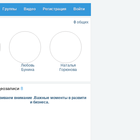
Группы
Видео
Регистрация
Войти
0
общих
Любовь
Наталья
Бунина
Горюнова
деозаписи
8
виваем внимание .Важные моменты в развити
и бизнеса.