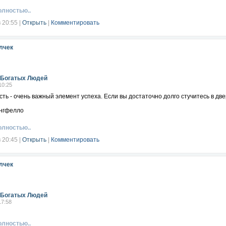
олностью..
в 20:55
|
Открыть
|
Комментировать
лчек
Богатых Людей
10:25
ть - очень важный элемент успеха. Если вы достаточно долго стучитесь в две
нгфелло
олностью..
в 20:45
|
Открыть
|
Комментировать
лчек
Богатых Людей
17:58
олностью..