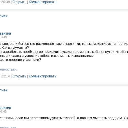
в 20:39
|
Открыть
|
Комментировать
лчек
звития
18:49
льно, если бы все кто размещает такие картинки, только медитирует и проч
. Как вы думаете?
ы заработать необходимо приложить усилия, поменять себя из нутри, чтобы 
ньги и слава и успех, и любовь и все мечты исполнялись.
маете дорогие участники?
олностью..
в 22:14
|
Открыть
|
Комментировать
лчек
звития
02:48
ет с нами если мы перестанем думать головой, а начнем мыслить сердцем. У 
олностью..