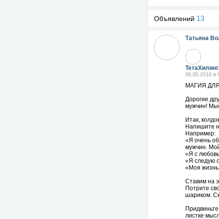
13
Объявлений
Татьяна Во
ТетаХилинг
06.05.2016 в 
МАГИЯ ДЛЯ
Дорогие дру
мужчин! Мы
Итак, колдо
Напишите н
Например:
«Я очень об
мужчин. Мо
«Я с любовь
«Я следую с
«Моя жизнь -
Ставим на э
Потрите св
шариком. С
Придвиньте 
листке мысл