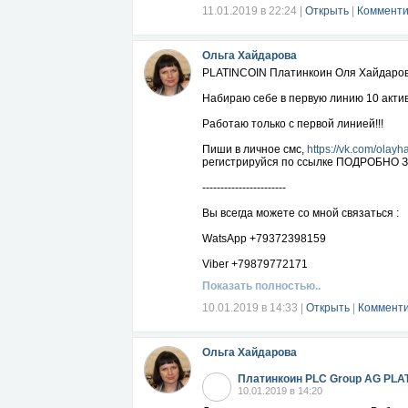
11.01.2019 в 22:24
|
Открыть
|
Комменти
Ольга Хайдарова
PLATINCOIN Платинкоин Оля Хайдаро
Набираю себе в первую линию 10 актив
Работаю только с первой линией!!!
Пиши в личное смс,
https://vk.com/olayh
регистрируйся по ссылке ПОДРОБНО 
-----------------------
Вы всегда можете со мной связаться :
WatsApp +79372398159
Viber +79879772171
Показать полностью..
10.01.2019 в 14:33
|
Открыть
|
Комменти
Ольга Хайдарова
Платинкоин PLC Group AG PLA
10.01.2019 в 14:20