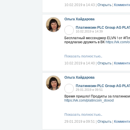
10.02.2019 в 14:43
|
Открыть
|
Комменти
Ольга Хайдарова
Платинкоин PLC Group AG PLA
10.02.2019 в 14:39
Бесплатный мессенджер ELVN ! от #Пла
предлагаю дружить в ВК
https://vk.com/
Показать полностью..
10.02.2019 в 14:40
|
Открыть
|
Комменти
Ольга Хайдарова
Платинкоин PLC Group AG PLA
29.01.2019 в 09:51
Время пришло! Продукты за платинкоин
https://vk.com/platincoin_doxod
Показать полностью..
29.01.2019 в 09:51
|
Открыть
|
Комменти