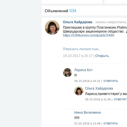
534
Объявлений
Ольга Хайдарова
запись закреплена
Приглашаю в группу Платинкоин.Platinc
Шверцарскре акционерное общество . Д
https://100kursov.com/public5490
Показать полностью..
18.10.2017 в 20:17
|
Открыть
Лариса Кот
!!!
ответить
28.10.2018 в 16:22 |
Ольга Хайдарова
Лариса,приветствую! у ва
ответит
29.10.2018 в 11:36 |
Нина Величкина
!!!!!!
ответить
01.02.2019 в 13:48 |