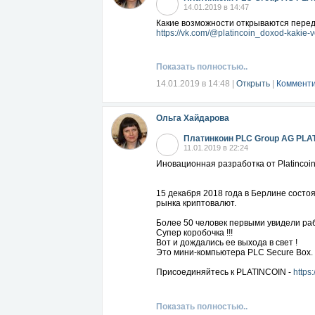
14.01.2019 в 14:47
Какие возможности открываются перед 
https://vk.com/@platincoin_doxod-kakie
Показать полностью..
14.01.2019 в 14:48
|
Открыть
|
Комменти
Ольга Хайдарова
Платинкоин PLC Group AG PLA
11.01.2019 в 22:24
Иновационная разработка от Platincoi
15 декабря 2018 года в Берлине сост
рынка криптовалют.
Более 50 человек первыми увидели ра
Супер коробочка !!!
Вот и дождались ее выхода в свет !
Это мини-компьютера PLC Secure Box.
Присоединяйтесь к PLATINCOIN -
https
Показать полностью..