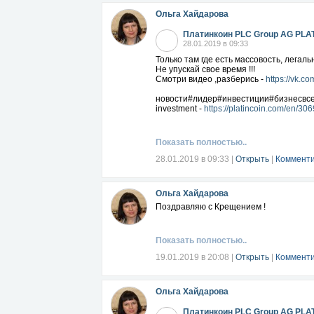
Ольга Хайдарова
Платинкоин PLC Group AG PLA
28.01.2019 в 09:33
Только там где есть массовость, легал
Не упускай свое время !!!
Смотри видео ,разберись -
https://vk.
новости#лидер#инвестиции#бизнесвсет
investment -
https://platincoin.com/en/3
Показать полностью..
28.01.2019 в 09:33
|
Открыть
|
Комменти
Ольга Хайдарова
Поздравляю с Крещением !
Показать полностью..
19.01.2019 в 20:08
|
Открыть
|
Комменти
Ольга Хайдарова
Платинкоин PLC Group AG PLA