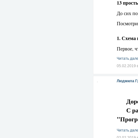
13 прост
До сих по
Читать дале
Посмотри
1. Схема
Первое, ч
Читать дале
05.02.2019 
Людмила Г
Дороги
С радо
"Програ
Читать дале
02.02.2019 