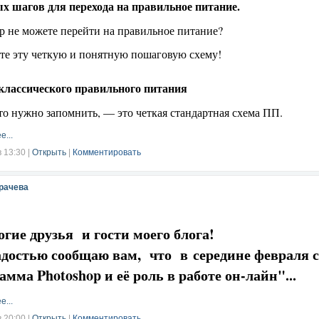
ых шагов для перехода на правильное питание.
р не можете перейти на правильное питание?
е...
те эту четкую и понятную пошаговую схему!
 классического правильного питания
то нужно запомнить, — это четкая стандартная схема ПП.
е...
в 13:30
|
Открыть
|
Комментировать
рачева
е друзья и гости моего блога!
стью сообщаю вам, что в середине февраля ст
мма Photoshop и её роль в работе он-лайн"...
е...
в 20:00
|
Открыть
|
Комментировать