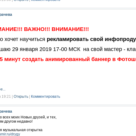
рачева
НИЕ!!! ВАЖНО!!! ВНИМАНИЕ!!!
то хочет научиться
рекламировать свой инфопродук
аю 29 января 2019 17-00 МСК на свой мастер - кла
а 5 минут создать анимированный баннер в Фотош
е...
в 19:21
|
Открыть
|
Комментировать
рачева
 всех моих Новых друзей, и тех,
им другом недавно!
оя музыкальная открытка
inmir.ru/drygy