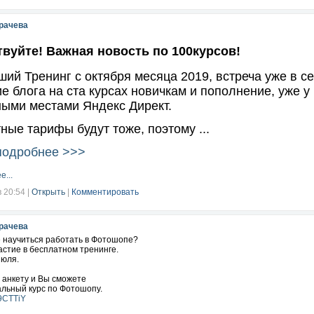
аете в эмоциональную пропасть, скорее всего, подвержены внутреннему кризи
щаете себя уставшим от необходимости поддерживать кого-то, но, возможно, в
рачева
таком случае вы склонны расценивать себя как человека, окруженного внима
выбирают люди с завышенной самооценкой. Вы прирожденный лидер и хотите
вуйте! Важная новость по 100курсов!
ругому
ий Тренинг с октября месяца 2019, встреча уже в с
 вы замкнуты, часто подвержены внутренним тревогам и избегаете частого о
е блога на ста курсах новичкам и пополнение, уже у 
 в комментариях Совпало ваше состояние с расшифровкой теста?
ыми местами Яндекс Директ.
ные тарифы будут тоже, поэтому ...
подробнее >>>
е...
в 20:54
|
Открыть
|
Комментировать
рачева
е научиться работать в Фотошопе?
стие в бесплатном тренинге.
июля.
 анкету и Вы сможете
альный курс по Фотошопу.
/9CTTiY