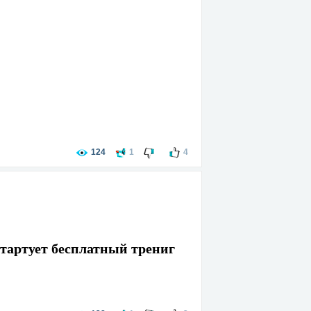
124
1
4
артует бесплатный трениг