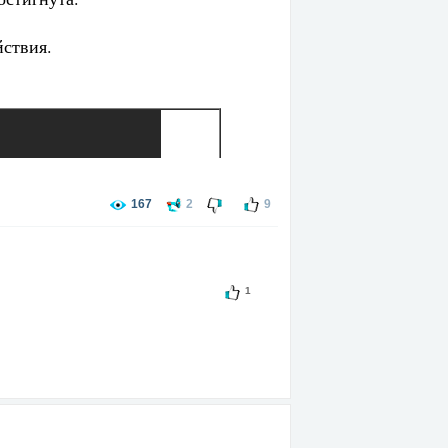
йствия.
167
2
9
1