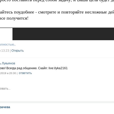
айтесь поудобнее - смотрите и повторяйте несложные де
все получится!
олностью..
в 13:23
|
Открыть
ь Лукьянов
ово! Всегда рад общению. Скайп: live:ilyka2161
ответить
.2019 в 20:30 |
рачева