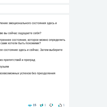
еление эмоционального состояния здесь и
реве вы сейчас ощущаете себя?
нутреннее состояние, которое можно определить
бы сами хотели быть похожими?
ее состояние здесь и сейчас. Затем выберите
ких препятствий и преград
друзьям
 всевозможных успехов без преодоления
ир
15
1
1