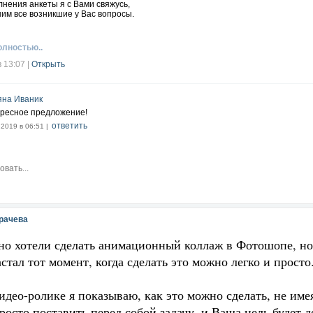
нения анкеты я с Вами свяжусь,
им все возникшие у Вас вопросы.
олностью..
в 13:07
|
Открыть
яна Иваник
ресное предложение!
ответить
.2019 в 06:51 |
рачева
о хотели сделать анимационный коллаж в Фотошопе, но 
стал тот момент, когда сделать это можно легко и просто
идео-ролике я показываю, как это можно сделать, не име
осто поставить перед собой задачу, и Ваша цель будет д