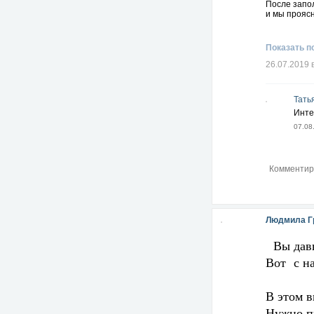
После запол
и мы проясн
Показать п
26.07.2019 
Тать
Инте
07.08
Людмила Г
Вы давн
Вот с на
В этом в
Нужно пр