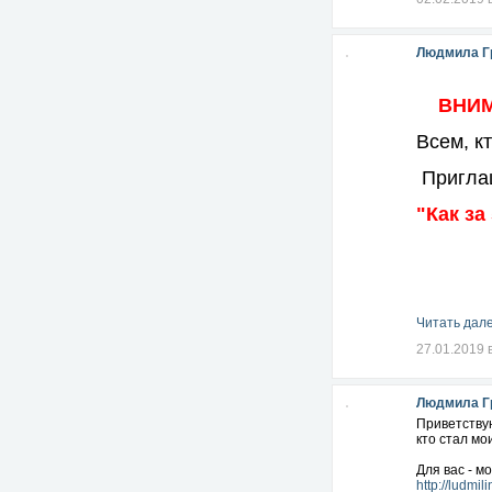
Людмила Г
ВНИМА
Всем, к
Приглаш
"Как з
Читать дале
27.01.2019 
Людмила Г
Приветствую
кто стал мо
Для вас - м
http://ludmil