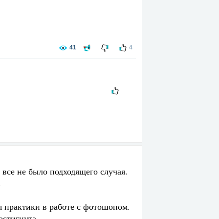
41
4
все не было подходящего случая.
.
я практики в работе с фотошопом.
остигнута.