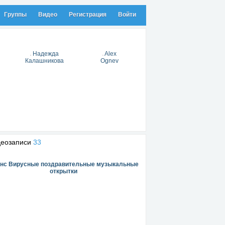
Группы
Видео
Регистрация
Войти
Надежда
Alex
Калашникова
Ognev
деозаписи
33
нс Вирусные поздравительные музыкальные
открытки