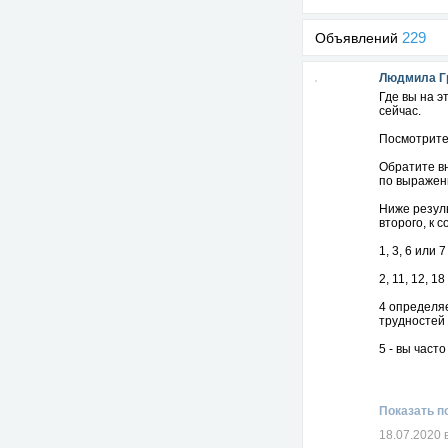
229
Объявлений
Людмила Г
Где вы на э
сейчас.
Посмотрите 
Обратите вн
по выражени
Ниже резуль
второго, к 
1, 3, 6 или
2, 11, 12, 
4 определя
трудностей
5 - вы част
9 - вы весе
8 - вы люби
Показать п
10 или 15 -
18.07.2020 