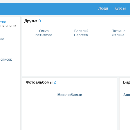
Люди
Курсы
Друзья
0
ева
07.2020 в
Ольга
Василий
Татьяна
Третьякова
Сергеев
Лялина
ие
 список
Фотоальбомы
2
Ви
Мои любимые
Ано