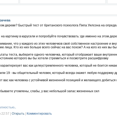
рачева
том дереве? Быстрый тест от британского психолога Пипа Уилсона на опред
на картинку в карусели и попробуйте почувствовать: где именно на этом де
имание, что у каждого из этих человечков своё собственное настроение и в
ю лица. Кто из них больше всего сейчас на вас похож? А на кого из них вы 
таты теста, выберите одного человечка, который отображает ваше внутренн
состоянию которого вы бы хотели стремиться и посмотрите расшифровку
 7 характеризует вас как целеустремленного человека, который не боится ника
18 или 19 - вы общительный человек, который всегда окажет любую поддержку 
ет вас как человека с устойчивой жизненной позицией и желающего добиться
о бываете утомлены, слабы, у вас небольшой запас жизненных сил
лый человек, любящий развлечения
те уходить в себя, размышлять о чем-то своем и погружаться в собственный м
олностью..
 у вас нормальная адаптация к жизни, вы находитесь в комфортном состоянии
в 22:57
|
Открыть
|
Комментировать