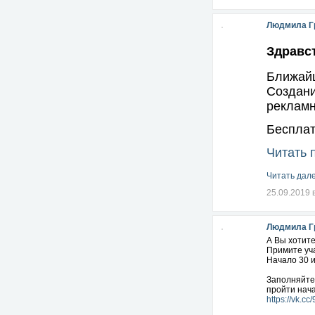
14 - вы пад
16 - вы ощу
Людмила Г
обнимает в 
20 обычно 
Здравст
ни к кому д
Ближайш
13 или 21 -
Создани
Поделитесь
рекламн
Бесплат
Читать 
Читать дале
25.09.2019 
Людмила Г
А Вы хотит
Примите уча
Начало 30 
Заполняйте
пройти нач
https://vk.cc