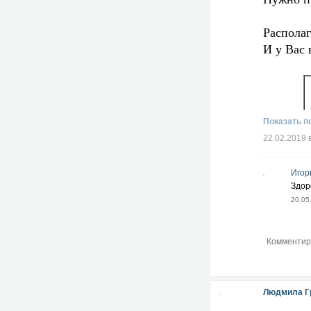
Располаг
И у Вас 
Показать п
22.02.2019 
Игор
Здор
20.05
Людмила Г