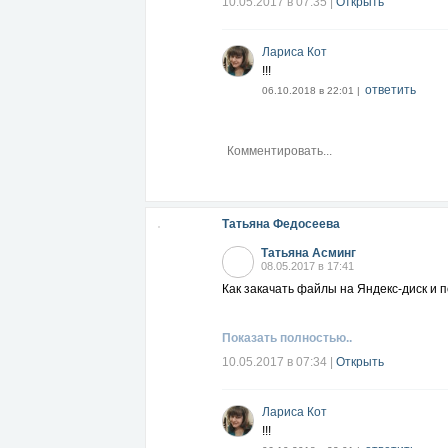
10.05.2017 в 07:35
|
Открыть
признаком глаукомы, что выражено в п
с полной потерей зрения, а также нер
Как Вы можете видеть, эти опасные си
Лариса Кот
Вам возвращение зрения, но и вообще 
!!!
Тем временем, восстановление и укре
ответить
06.10.2018 в 22:01 |
это ПРОСТО! ЭТО НАШИ ФЛУРЕВИТЫ!!
Более подробную информацию о Флурев
http://aclon.ru/do.control/linkid/19307/
Татьяна Федосеева
Татьяна Асминг
08.05.2017 в 17:41
Как закачать файлы на Яндекс-диск и 
Показать полностью..
10.05.2017 в 07:34
|
Открыть
Лариса Кот
!!!