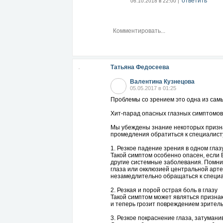
ответить
06.10.2018 в 22:00 |
Нажимаем на Сtrl и, удерживая ее, кли
Используйте эти волшебные кнопки и э
Татьяна Федосеева
Валентина Кузнецова
05.05.2017 в 01:25
Проблемы со зрением это одна из сам
Хит-парад опасных глазных симптомов
Мы убеждены знание некоторых призна
промедления обратиться к специалисту
1. Резкое падение зрения в одном глаз
Такой симптом особенно опасен, если 
другие системные заболевания. Помни
глаза или окклюзией центральной арте
незамедлительно обращаться к специа
2. Резкая и порой острая боль в глазу
Такой симптом может являться признак
и теперь грозит повреждением зритель
3. Резкое покраснение глаза, затуман