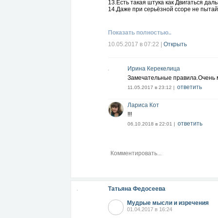
13.Есть такая штука как Двигаться дал
14.Даже при серьёзной ссоре не пытайт
15.Говорите правду и тогда не придетс
16.В начале дня делайте самое трудно
17.Умейте признавать свои ошибки.
Показать полностью..
10.05.2017 в 07:22
|
Открыть
Ирина Керекелица
Замечательные правила.Очень 
ответить
11.05.2017 в 23:12 |
Лариса Кот
!!!
ответить
06.10.2018 в 22:01 |
Татьяна Федосеева
Мудрые мысли и изречения
01.04.2017 в 16:24