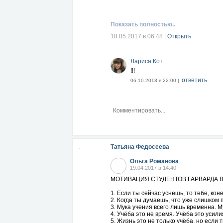
Читать далее...
Показать полностью..
18.05.2017 в 06:48
|
Открыть
Лариса Кот
!!!
ответить
06.10.2018 в 22:00 |
Татьяна Федосеева
Ольга Романова
19.04.2017 в 14:40
МОТИВАЦИЯ СТУДЕНТОВ ГАРВАРДА В
1. Если ты сейчас уснешь, то тебе, ко
2. Когда ты думаешь, что уже слишком 
3. Мука учения всего лишь временна. 
4. Учёба это не время. Учёба это усили
5. Жизнь это не только учёба, но если 