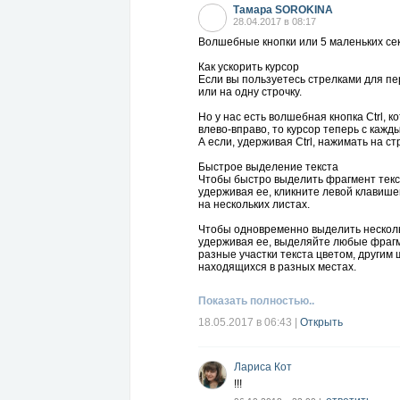
Тамара SOROKINA
28.04.2017 в 08:17
Волшебные кнопки или 5 маленьких се
Как ускорить курсор
Если вы пользуетесь стрелками для пер
или на одну строчку.
Но у нас есть волшебная кнопка Ctrl, 
влево-вправо, то курсор теперь с кажд
А если, удерживая Сtrl, нажимать на с
Быстрое выделение текста
Чтобы быстро выделить фрагмент текста
удерживая ее, кликните левой клавише
на нескольких листах.
Чтобы одновременно выделить несколь
удерживая ее, выделяйте любые фрагм
разные участки текста цветом, другим 
находящихся в разных местах.
Дублирование последней команды
Показать полностью..
Это очень удобная функция, которая э
слово, предложение или абзац, набран
18.05.2017 в 06:43
|
Открыть
шрифт, размер, фон) и так далее.
Переход на новую страницу
Если вы пишете длинные тексты, разби
Лариса Кот
добрый способ кликать на кнопку Enter
!!!
Это порой очень раздражает Но нам сн