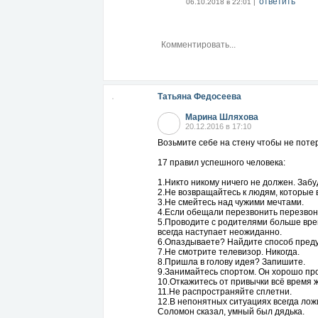
ответить
06.10.2018 в 22:01 |
Татьяна Федосеева
Марина Шляхова
20.12.2016 в 17:10
Возьмите себе на стену чтобы не поте
17 правил успешного человека:
1.Никто никому ничего не должен. Забу
2.Не возвращайтесь к людям, которые 
3.Не смейтесь над чужими мечтами.
4.Если обещали перезвонить перезвон
5.Проводите с родителями больше врем
всегда наступает неожиданно.
6.Опаздываете? Найдите способ преду
7.Не смотрите телевизор. Никогда.
8.Пришла в голову идея? Запишите.
9.Занимайтесь спортом. Он хорошо пр
10.Откажитесь от привычки всё время 
11.Не распространяйте сплетни.
12.В непонятных ситуациях всегда ложи
Соломон сказал, умный был дядька.