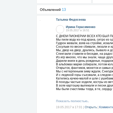
13
Объявлений
Татьяна Федосеева
Ирина Герасименко
19.05.2017 в 16:51
С ДНЕМ ПИОНЕРИИ ВСЕХ КТО БЫЛ ПИ
Мы пили воду из-под крана, ситро из о
Гудрон жевали, взяв на стройке, искали
Сосульки по весне сбивали, лизали и х
Мы, двор на двор, дрались, бывало и д
Спектакли ставили в беседке, на радо
Из игр многих, что мы знали, чаще друг
Дарили книги в день рожденья, подарок
В альбомах марки собирали, потом ко
Открыток, фантиков, монеток и самых р
Мы с нетерпеньем зиму ждали, Снегурк
И с ледяной горы съезжали, а следом с
Катились кучею-малой и шли с ушибам
В походы частые ходили, костры из вет
В золе картошку выпекали и песни дру
Мы были счастливы тогда, в те, сердцу 
Показать полностью..
19.05.2017 в 17:01
|
Открыть
|
Комменти