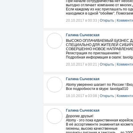
При начале сотрудничества нет необхо
выгодно отличает компанию от многих 
Если каждому из нас приглашать по одн
находимся в одной "обойме". Помогаем 
20.10.2017 в 00:33
|
Открыть
|
Комменти
Галина Сычевская
ВЫСОКО ОПЛАЧИВАЕМЫЙ БИЗНЕС ДЛ
СПЕЦИАЛЬНО ДЛЯ ЖИТЕЛЕЙ СИБИРИ 
СОВЕРШЕННО НОВОЕ НАПРАВЛЕНИЕ
Регистрация по приглашениям !
Подробная информация в скапе: tavol
20.10.2017 в 00:21
|
Открыть
|
Комменти
Галина Сычевская
Atomy уверенно шагает по России ! Вхо
Все подробности в skype: tavolga010
18.10.2017 в 03:08
|
Открыть
|
Комменти
Галина Сычевская
Дорогие друзья!
Atomy - это пока единственная корейс
В её ассортименте знаменитая космети
гигиены, высоко качественные
продукты питания и текстиль..., до 10