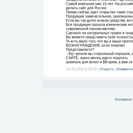
Самой компании уже 10 лет. На россий
делать сайт для России.
Прямо сейчас идет открытие таких стра
Продукция замечательная, оригинальны
Если вы так долго искали средства, ко
Вся продукция прошла клинические ис
современной нанокосметики.
Сделано на натуральных травах в тра
Вы можете представить себе полность
То есть мало того, что вы и ваши при
ВОЗНАГРАЖДЕНИЕ за их покупки!
Представляете?
...Вот купили вы стиральный порошок
САЙТЕ, через месяц идете покупать
шампунь для волос и ВВ-крем, а вам за 
И так с каждым разом выплаты УВЕЛИЧИ
16.10.2017 в 18:31
|
Открыть
|
Комменти
каждый день!
И знаете, в чем ИЗЮМИНКА??? Если ва
Ну как вам? Я В ПОЛНОМ ВОСТОРГЕ!!!
И пошла рассказывать дальше, КАК ПР
Основные 