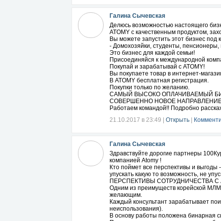
Галина Сычевская
Делюсь возможностью настоящего бизн
ATOMY с качественным продуктом, захо
Вы можете запустить этот бизнес под к
- Домохозяйки, студенты, пенсионеры
Это бизнес для каждой семьи!
Присоединяйся к международной комп
Покупай и зарабатывай с ATOMY!
Вы покупаете товар в интернет-магазин
В ATOMY бесплатная регистрация.
Покупки только по желанию.
САМЫЙ ВЫСОКО ОПЛАЧИВАЕМЫЙ БИ
СОВЕРШЕННО НОВОЕ НАПРАВЛЕНИЕ Ф
Работаем командой!! Подробно расскажу
21.10.2017 в 23:49
|
Открыть
|
Комменти
Галина Сычевская
Здравствуйте дорогие партнеры 100Кур
компанией Atomy !
Кто поймет все перспективы и выгоды -
упускать какую то возможность, не упуск
ПЕРСПЕКТИВЫ СОТРУДНИЧЕСТВА С
Одним из преимуществ корейской МЛМ-
желающим.
Каждый консультант зарабатывает поин
неиспользования).
В основу работы положена бинарная си