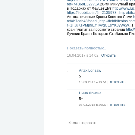
РАСШИРЕНИЕ
https://autofaucet.io/?r=1FJuKsPMp9E
ref=74B69E32771A
20-ти Минутный Кр
19)
в Подарках от ФауцетШут
https://teaser.tech?ref=torik22
http://www.luc
Устано
Все Расширения Работают на полном А
https://freebitco.in/?r=2135978
,
http://bi
Платить, Потому что вы Рекламодател
Автоматические Краны Копятся Сами
h
Интернете много Денег и Остаётся Тол
ref=b7ceb48fcdad
,
http://fieldbitcoins.
с Каждым Человеком Устанавливаю Ин
r=1FJuKsPMp9EYTvvgCEsYK3yWkW..
1 
Деинсталляцию Экрана, Настроим Все 
кран платит за просмотр страниц
http:
Лучшие Краны Которые Стабильно П
Показать полностью..
16.04.2017 в 14:02
|
Открыть
Artak Lonsaw
5+
ответить
15.09.2017 в 19:51 |
Нина Фокина
5+
ответить
08.03.2018 в 20:37 |