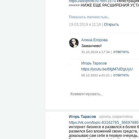
https://advprofit.ru?ref=1670
Регистрация
====> НИЖЕ ЕЩЕ РАСШИРЕНИЯ УСТ
https://vipip.ru/?refid=1128137
Регистрац
Показать полностью..
http://hunterlead.com/?ref=39457
Регистр
19.03.2019 в 11:16
|
Открыть
https://bizoninvest.com/?i=26913
Регистр
http://workees.ru/?r=1279
Алина Егорова
Регистрация У
Заманчиво!
https://datafee.net/store/2622
Регистраци
ответить
31.10.2019 в 17:34 |
https://teaser.tech?ref=torik22
Установите
Игорь Тарасов
https://riw.su/517
Установка Расширени
https://youtu.be/6fgM7dDgUyU
https://getcryptotab.com/201824
Установк
ответить
08.12.2021 в 01:21 |
http://advear.ru?ref=torik22
Установка Ра
http://wmrok.com/?w=450966
РАСШИРЕН
https://teaserfast.ru/u/IgorTarasov
РАСШИР
https://surfe.be/661
Новейшее Расширение
https://teaserstar.ru/register/?ref=318
Анал
http://www.ipweb.ru/?torik22
Новое Регис
Игорь Тарасов
запись закреплена
https://vk.com/topic-83162765_36697880
интернет бизнесе и развился в более 
развился Без вложений своих средств,
доказываю сам себе в первую очередь,