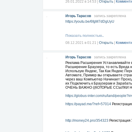
26.01.2022 в 14:53
|
Открыть
|
Комменти
Игорь Тарасов
запись закреплена
https://youtu.be/6fgM7dDgUyU
Показать полностью..
08.12.2021 в 01:21
|
Открыть
|
Комменти
Игорь Тарасов
запись закреплена
Реклама Расширения Устанавливайте в
Расширение Браузера, то есть Вреда 
Использую Яндекс, Так Как Яндекс Пе
Автомате, Пример вы открываете стран
через ваш Компьютер Начинает Проход
их Подключить к Браузерам и Зарабат
ОЧЕНЬ ВАЖНО ((КОТОРЫЕ ССЫЛКИ Н
https://globus-inter.com/ru/land/people?i
https://payad.me/?ref=57014
Регистраци
http://money24.pro/354323
Регистрация 