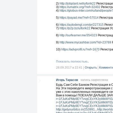
2)
http://jobplant.net/u/torik22
Регистраци
3)
https://umatrix.org/?ref=32402
Регистр
4)
https://globus-inter.com/ru/land/peopl
5)
https://payad.me/?ref=57014
Регистра
6)
https://autodengi.com/pr/227315
Регис
7)
https://p2p.bz/u/torik22
Регистрация У
8)
http://surfearner.me/354323
Регистрац
9)
http://www.mycashbar.com/?id=23769
Р
10)
https://advprofit.ru?ref=1670
Регистра
НИЖЕ ЕЩЕ 8 РАСШИРЕНИЙ УСТАНОВИ
11)
https://seo-fast.ru/?r=1444930
Регист
Показать полностью..
12)
https://vipip.ru/?refid=1128137
Регист
28.09.2017 в 22:41
|
Открыть
|
Комменти
13)
http://ex-money.ru/?i=5882
Регистрац
Игорь Тарасов
запись закреплена
14)
http://hunterlead.com/?ref=39457
Рег
Будь Сам Себе Банком Регистрация в 
15)
На Эти переводите микротранзакции с
https://bizoninvest.com/?i=26913
Реги
уже с этих накопленных переводите себ
16)
Вам в помощь! ПОЕХАЛИ ДАЛЬШЕ ЗАР
https://adads.ru/register?ref=1219
Рег
r=1FJuKsPMp9EYTvvgCEsYK3yWkWYt3
17)
r=1FJuKsPMp9EYTvvgCEsYK3yWkWYt3
http://workees.ru/?r=1279
Регистраци
r=1FJuKsPMp9EYTvvgCEsYK3yWkWYt3
18)
http://getyourbitco.in/253991
http://iskal.me/store/2622/invite
,
http://worl
Регис