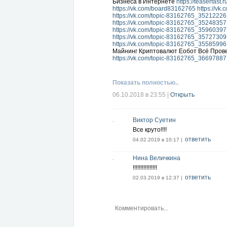
Бизнеса в Интернете
https://teaserfast.
https://vk.com/board83162765
https://vk
https://vk.com/topic-83162765_35212226
https://vk.com/topic-83162765_35248357
https://vk.com/topic-83162765_35960397
https://vk.com/topic-83162765_35727309
https://vk.com/topic-83162765_35585996
Майнинг Криптовалют Еобот Всё Пров
https://vk.com/topic-83162765_36697887
Показать полностью..
06.10.2018 в 23:55
|
Открыть
Виктор Суетин
Все круто!!!!
ответить
04.02.2019 в 10:17 |
Нина Величкина
!!!!!!!!!!!!!!!!
ответить
02.03.2019 в 12:37 |