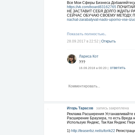
Все Мои Сферы Бизнеса Добавляйтесь,
https://vk.com/board83162765
ПОЧИТАЙТ
НЕ ЗАСТАВИТ СЕБЯ ДОЛГО ЖДАТЬ! Р
СЕЙЧАС ОБУЧАЮ СВОЕМУ МЕТОДУ, П
nachat-zarabatyvat-nado-uporno-vse-izuc
Показать полностью..
28.09.2017 в 22:52
|
Открыть
Лариса Кот
???
ответить
16.09.2018 в 00:20 |
Игорь Тарасов
запись закреплена
Реклама Расширения Устанавливайте в
Расширение Браузера, то есть Вреда 
Использую Яндекс, Так Как Яндекс Пе
1)
http://teaserbz.net/u/torik22
Регистраци