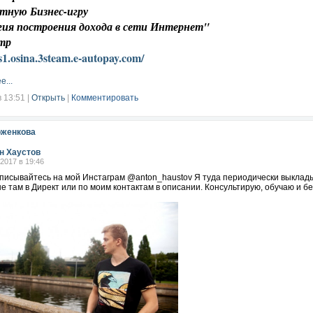
атную Бизнес-игру
гия построения дохода в сети Интернет"
стр
s1.osina.3steam.e-autopay.com/
е...
в 13:51
|
Открыть
|
Комментировать
оженкова
н Хаустов
.2017 в 19:46
дписывайтесь на мой Инстаграм @anton_haustov Я туда периодически выклад
е там в Директ или по моим контактам в описании. Консультирую, обучаю и б