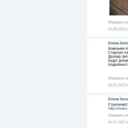
Показать п
07.08.2017 
Елена Зал
Компания A
Cтартует на
Доллар, бит
Будут добав
подробности
Показать п
01.07.2017 
Елена Зал
Стратегия2 
https://redex
Показать п
01.07.2017 