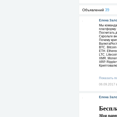
39
Объявлений
Елена Зал
Мы команда
платформу 
Посчитать 
Скрольте в
Почему кри
ВалютаРост
BTC. Bitcoi
ETH. Ethere
LTC. Liteco
XMR. Moner
XRP. Ripple
Криптовалю
Показать п
06.09.2017 
Елена Зал
Беспл
Моя парт