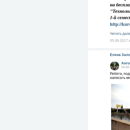
на беспл
"Техноло
1-й семе
http://kur
Читать дале
05.09.2017 
Елена Зал
Анто
04.08
Ребята, по
написать мн