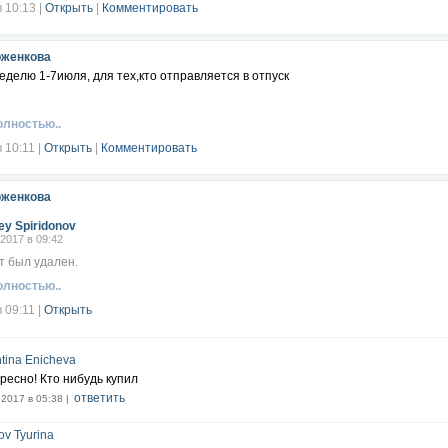
в 10:13
|
Открыть
|
Комментировать
оженкова
еделю 1-7июля, для тех,кто отправляется в отпуск
олностью..
в 10:11
|
Открыть
|
Комментировать
оженкова
ey Spiridonov
.2017 в 09:42
т был удален.
олностью..
в 09:11
|
Открыть
tina Enicheva
ресно! Кто нибудь купил
ответить
.2017 в 05:38 |
ov Tyurina