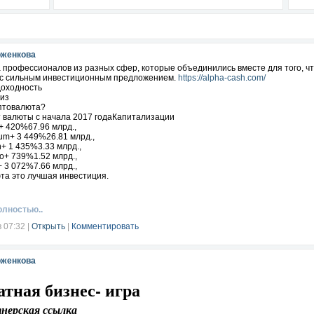
оженкова
 профессионалов из разных сфер, которые объединились вместе для того, ч
с сильным инвестиционным предложением.
https://alpha-cash.com/
доходность
низ
птовалюта?
 валюты с начала 2017 годаКапитализации
n+ 420%67.96 млрд.,
um+ 3 449%26.81 млрд.,
in+ 1 435%3.33 млрд.,
o+ 739%1.52 млрд.,
+ 3 072%7.66 млрд.,
та это лучшая инвестиция.
олностью..
в 07:32
|
Открыть
|
Комментировать
оженкова
атная бизнес- игра
нерская ссылка