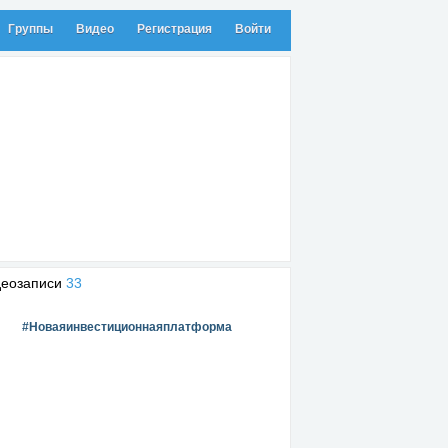
Группы
Видео
Регистрация
Войти
деозаписи
33
#Новаяинвестиционнаяплатформа