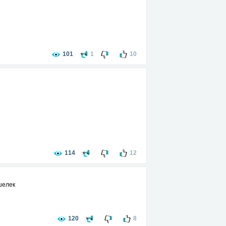
101
1
10
114
12
шелек
120
8