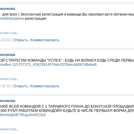
оженкова
- для всех !, бесплатная регистрация в команде,Вы приобретаете биткоин-ко
.red/link/zalena
регистрация
олностью..
в 10:42
|
Открыть
|
Комментировать
оженкова
ОЙ СТРАТЕГИИ КОМАНДЫ "УСПЕХ" - БУДЬ НА ВОЛНЕ!!! БУДЬ СРЕДИ ПЕРВЫХ
com/video-115757373_456239245?list=01f34ec4d087d6ebe6
олностью..
в 10:31
|
Открыть
|
Комментировать
оженкова
ИЕ ВСЕЙ КОМАНДОЙ С 1 ТАРИФНОГО ПЛАНА ДО БОНУСНОЙ ПЛОЩАДКИ!!! ДВ
0 000 РУБ!!! РАБОТАЕМ КОМАНДОЙ!!! БУДЬТЕ В ЧИСЛЕ ПЕРВЫХ!!! ФОРМА 
.gl/forms/gUlETiKagJmzH23o2
олностью..