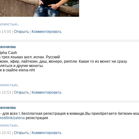
олностью..
в 14:00
|
Открыть
|
Комментировать
оженкова
lpha Cash
 трех языках англ. испан. Русский
коин, эфир, лайткоин, даш, монеро, риппли. Какая то из монет ни сразу.
ляться и другие монеты.
 в скайпе elena-nht
олностью..
в 10:53
|
Открыть
|
Комментировать
оженкова
- для всех !, бесплатная регистрация в команде,Вы приобретаете биткоин-ко
.red/link/zalena
регистрация
олностью..
в 10:42
|
Открыть
|
Комментировать