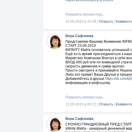
https://vk.com/club125291829
Показать полностью..
16.09.2019 в 15:06
|
Открыть
|
Комменти
Вера Сафонова
Представляю Вашему Вниманию INFINIT
СТАРТ 23.09.2019
INFINITY Matrix-основатель успешный 
Ещё есть время присоединиться к нашей
Маркетинг Компании Впитал в себя все
ВХОД 400 руб или по командной страт
скорость движения и сумму выплат.
Просто смотрите и принимайте Решени
Либо его примут Ваши Друзья и предло
Добавляйтесь в друзья
https://vk.com/
информацию и рефссылку
Показать полностью..
12.09.2019 в 08:21
|
Открыть
|
Комменти
Вера Сафонова
СРОЧНО ГРАНДИОЗНЫЙ ПРЕД СТАРТ
Infinity Matrix - шикарный денежный мар