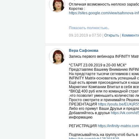
Отличная возможность неплохо зарабо
Коротко :
https://sites.google.com/view/safonova-infi
Показать полностью..
09.10.2019 в 07:50
|
Открыть
|
Комменти
Вера Сафонова
Запись первого вебинара INFINITY Matr
*СТАРТ 23.09.2019 в 20-00 МСК*
Представляю Вашему Вниманию INFINIT
На предстарте тысячи сетевиков с ко
INFINITY Matrix-основатель успешный 
Ещё есть время присоединиться к нашей
Маркетинг Компании Впитал в себя все
*ВХОД 400 руб или по командной стра
,что позволит уменьшить количество л
Просто смотрите и принимайте Решени
ПРЕЗЕНТАЦИЯ
https://youtu.be/EUKjR
Либо его примут Ваши Друзья и предло
Добавляйтесь в друзья
https://vk.com/
информацию
РЕГИСТРАЦИЯ
https://infinity-matrix.co
Подписывайтесь на группу,чтоб быть в