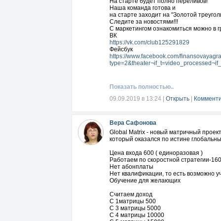
На старте будет полно переливов!
Наша команда готова и
на старте заходит на "Золотой треугол
Следите за новостями!!!
С маркетингом ознакомиться можно в г
ВК
https://vk.com/club125291829
Фейсбук
https://www.facebook.com/finansovaya
type=2&theater¬if_t=video_processed¬
Показать полностью..
09.09.2019 в 13:24
|
Открыть
|
Комменти
Вера Сафонова
Global Matrix - новый матричный проек
который оказался по истине глобаль
Цена входа 600 ( единоразовая )
Работаем по скоростной стратегии-160
Нет абонплаты
Нет квалификации, то есть возможно у
Обучение для желающих
Считаем доход
С 1матрицы 500
С 3 матрицы 5000
С 4 матрицы 10000