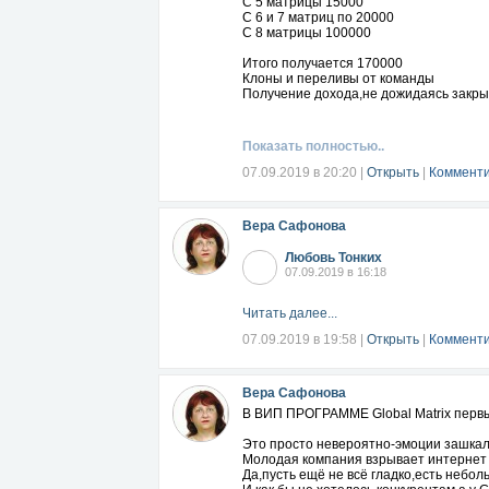
С 5 матрицы 15000
С 6 и 7 матриц по 20000
С 8 матрицы 100000
Итого получается 170000
Клоны и переливы от команды
Получение дохода,не дожидаясь закр
Вывод заработанных средств без всяк
При выводе,комиссию проект не берёт,
Только это ещё не всё ВКУСНЯШКИ
Показать полностью..
Двигаясь по матрицам у вас рождается
07.09.2019 в 20:20
|
Открыть
|
Комменти
Клон - это ваше дополнительное бизнес
снова размножается
Тем самым ваш доход получается пос
Вера Сафонова
Как вам такие ВКУСНОСТИ маркетинга п
Любовь Тонких
07.09.2019 в 16:18
Так что долго не думаем , присоединя
положение
https://globmx.com/reg/227773
логин при
Читать далее...
Подробности
https://sites.google.com/view/globalmatri
07.09.2019 в 19:58
|
Открыть
|
Комменти
Я в ВК
https://vk.com/id535055985
Для регистрации обращайтесь в личку к
Вера Сафонова
В ВИП ПРОГРАММЕ Global Matrix перв
Это просто невероятно-эмоции зашка
Молодая компания взрывает интернет 
Да,пусть ещё не всё гладко,есть небо