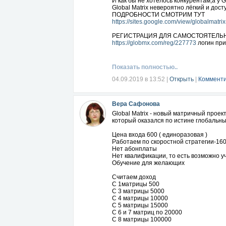
И как бы не хотелось конкурентам,а у 
Global Matrix невероятно лёгкий и дос
ПОДРОБНОСТИ СМОТРИМ ТУТ
https://sites.google.com/view/globalmatri
РЕГИСТРАЦИЯ ДЛЯ САМОСТОЯТЕЛЬ
https://globmx.com/reg/227773
логин при
Показать полностью..
04.09.2019 в 13:52
|
Открыть
|
Комменти
Вера Сафонова
Global Matrix - новый матричный проек
который оказался по истине глобаль
Цена входа 600 ( единоразовая )
Работаем по скоростной стратегии-160
Нет абонплаты
Нет квалификации, то есть возможно у
Обучение для желающих
Считаем доход
С 1матрицы 500
С 3 матрицы 5000
С 4 матрицы 10000
С 5 матрицы 15000
С 6 и 7 матриц по 20000
С 8 матрицы 100000