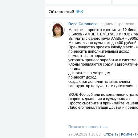
658
Объявлений
Вера Сафонова
запись закреплена
Маркетинг проекта состоит из 12 бин
3 Блока - AMBER, EMERALD и RUBY раб
Выплаты с одного круга AMBER - 5900р
Минимальная сумма входа 400 рублей
Преимущество проекта Infinity Matrix 
приносить дополнительный доход
помогать партнерам
ускорять процесс заработка в системе
Клоны появляются сразу и автоматиче
логина:
двигаются по матрицам
приносят доход
создаются дополнительные клоны
ваш куратор получает с их движения 
ВХОД 400 руб или по командной страт
скорость движения и сумму выплат.
Просто смотрите и принимайте Решени
Либо его примут Ваши Друзья и предло
РЕГИСТРАЦИЯ
https://infinity-matrix.co
После регистрации выходите на связь.
Показать полностью..
27.09.2019 в 18:03
|
Открыть
|
Комменти