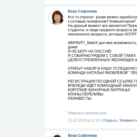
Вера Сафонова
Кто то спросит- разве можно заработа
к сотовым телефоном? Компьютером? З
На данный момент все меняется! Прих
студенты, и люди среднего возраста (
пенсионного возраста, которые ХОТЯТ 
#INFINITY_MatriX дал мне возможность
дома!
Я НЕ БЕРУ НА ПАССИВ!
Я СОБИРАЮ РЯДОМ С СОБОЙ ТАКИХ 
ЦЕЛЕУСТРЕМЛЕННЫХ! ЖЕЛАЮЩИХ вырват
ОТКРЫТ НАБОР В НАШУ УСПЕШНУЮ
КОМАНДА НАТАЛЬИ ЯКОВЛЕВОЙ " ЛЕ
РЕГИСТРАЦИЯ ПО ОДНОЙ ССЫЛКЕ ГЛА
ВПЕРЕДИ ИДЕТ КОМАНДНЫЙ АККАУН
КОРОТКИЕ БИНАРНЫЕ МАТРИЦЫ!
КЛОНЫ,ПЕРЕЛИВЫ
РЕИНВЕСТЫ
ПЛАТЕЖНАЯ СИСТЕМА PAYEER
ВНУТРЕННИЕ ПЕРЕВОДЫ
ДОСТУПНЫЙ ВХОД - 400 РУБЛЕЙ!!!
Показать полностью..
В нашей команде "Лестница в Удачу" ка
13.10.2019 в 12:24
|
Открыть
|
Комменти
ССылка для самостоятельных:
https://infinity-matrix.com/reg/flagman
По всем вопросам и для консультации о
Вера Сафонова