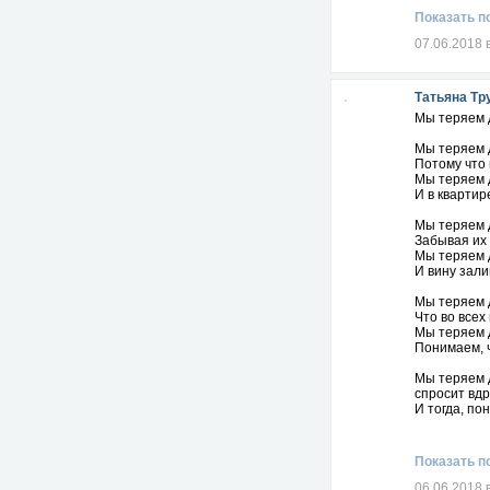
Показать п
07.06.2018 
Татьяна Тр
Мы теряем д
Мы теряем д
Потому что 
Мы теряем д
И в квартир
Мы теряем д
Забывая их 
Мы теряем д
И вину зали
Мы теряем д
Что во всех
Мы теряем д
Понимаем, ч
Мы теряем д
спросит вдр
И тогда, по
Мы жалеем 
Мы теряем д
Показать п
Не спешите 
Чтобы с дру
06.06.2018 