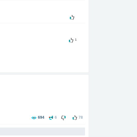
1
694
6
78