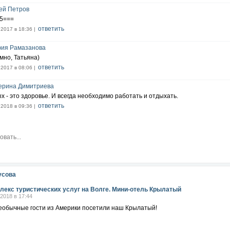
ей Петров
5===
ответить
.2017 в 18:36 |
ия Рамазанова
мно, Татьяна)
ответить
.2017 в 08:06 |
ерина Димитриева
х - это здоровье. И всегда необходимо работать и отдыхать.
ответить
.2018 в 09:36 |
усова
лекс туристических услуг на Волге. Мини-отель Крылатый
.2018 в 17:44
необычные гости из Америки посетили наш Крылатый!