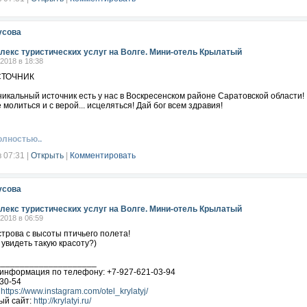
рузей в своей жизни прощать !
аев
усова
лекс туристических услуг на Волге. Мини-отель Крылатый
.2018 в 18:38
СТОЧНИК
никальный источник есть у нас в Воскресенском районе Саратовской области!
молиться и с верой... исцеляться! Дай бог всем здравия!
олностью..
в 07:31
|
Открыть
|
Комментировать
усова
лекс туристических услуг на Волге. Мини-отель Крылатый
.2018 в 06:59
трова с высоты птичьего полета!
 увидеть такую красоту?)
_____________________
информация по телефону: +7-927-621-03-94
30-54
:
https://www.instagram.com/otel_krylatyj/
ый сайт:
http://krylatyi.ru/