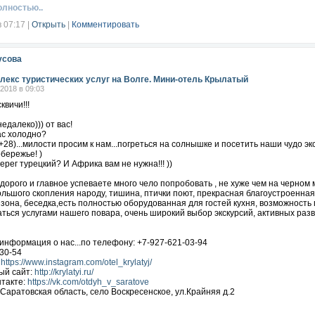
олностью..
в 07:17
|
Открыть
|
Комментировать
усова
лекс туристических услуг на Волге. Мини-отель Крылатый
.2018 в 09:03
квичи!!!
едалеко))) от вас!
ас холодно?
 +28)...милости просим к нам...погреться на солнышке и посетить наши чудо эк
бережье! )
ерег турецкий? И Африка вам не нужна!!! ))
 дорого и главное успеваете много чело попробовать , не хуже чем на черном 
ольшого скопления народу, тишина, птички поют, прекрасная благоустроенная
 зона, беседка,есть полностью оборудованная для гостей кухня, возможнос
ться услугами нашего повара, очень широкий выбор экскурсий, активных развл
информация о нас...по телефону: +7-927-621-03-94
30-54
:
https://www.instagram.com/otel_krylatyj/
ый сайт:
http://krylatyi.ru/
нтакте:
https://vk.com/otdyh_v_saratove
Саратовская область, село Воскресенское, ул.Крайняя д.2