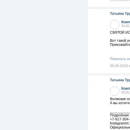
Научитесь д
Петр Никол
Татьяна Тр
Комп
30.05
СВЯТОЙ И
Вот такой у
Приезжайте 
Показать п
06.06.2018 
Татьяна Тр
Комп
28.05
Волжские ос
А вы хотите
_________
Подробная 
+7-917-304-
Instagramm
Официальн