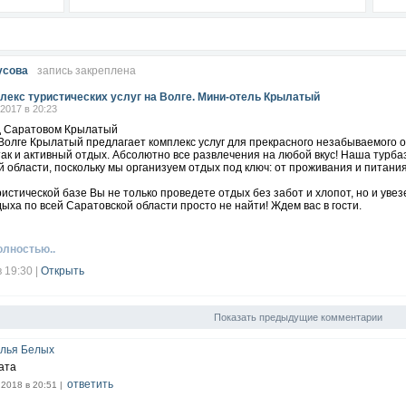
усова
запись закреплена
лекс туристических услуг на Волге. Мини-отель Крылатый
.2017 в 20:23
д Саратовом Крылатый
Волге Крылатый предлагает комплекс услуг для прекрасного незабываемого о
ак и активный отдых. Абсолютно все развлечения на любой вкус! Наша турба
 области, поскольку мы организуем отдых под ключ: от проживания и питания
истической базе Вы не только проведете отдых без забот и хлопот, но и уве
ыха по всей Саратовской области просто не найти! Ждем вас в гости.
олностью..
в 19:30
|
Открыть
Показать предыдущие комментарии
лья Белых
ата
ответить
.2018 в 20:51 |