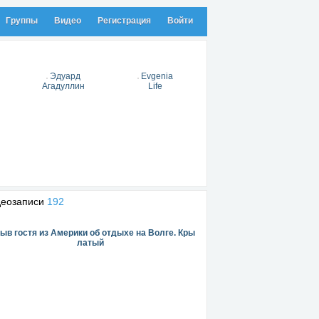
Группы
Видео
Регистрация
Войти
Эдуард
Evgenia
Агадуллин
Life
деозаписи
192
ыв гостя из Америки об отдыхе на Волге. Кры
латый