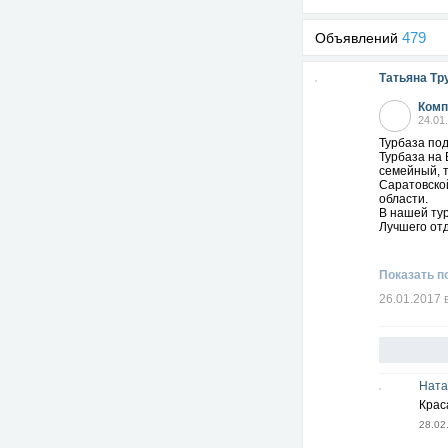
479
Объявлений
Татьяна Тр
Комп
24.01
Турбаза по
Турбаза на 
семейный, т
Саратовской
области.
В нашей тур
Лучшего отд
Показать п
26.01.2017 
Ната
Крас
28.02