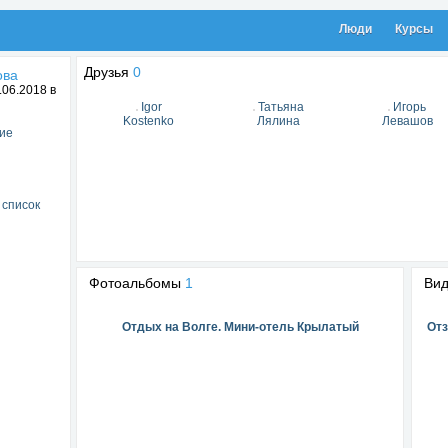
Люди
Курсы
Друзья
0
ова
06.2018 в
Igor
Татьяна
Игорь
Kostenko
Лялина
Левашов
ие
 список
Фотоальбомы
1
Ви
Отдых на Волге. Мини-отель Крылатый
Отз