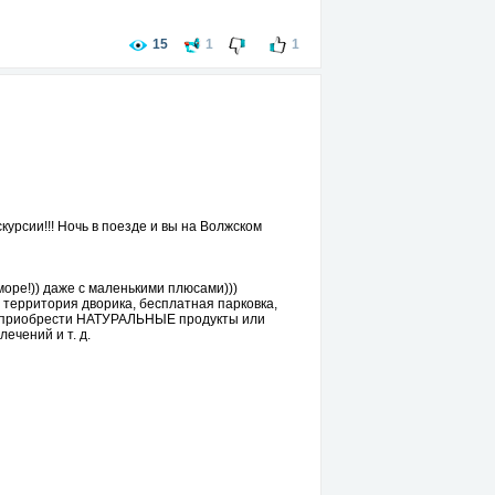
15
1
1
скурсии!!! Ночь в поезде и вы на Волжском
море!)) даже с маленькими плюсами)))
 территория дворика, бесплатная парковка,
ть приобрести НАТУРАЛЬНЫЕ продукты или
ечений и т. д.