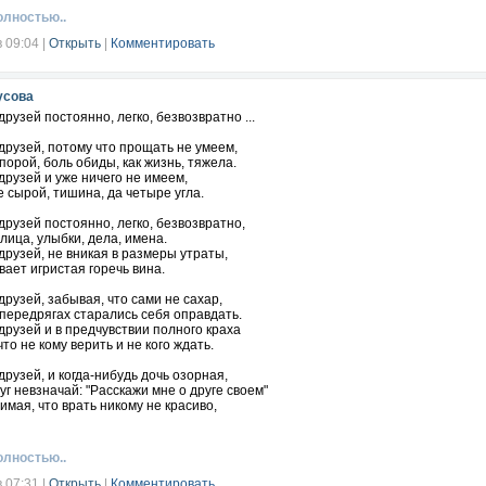
олностью..
в 09:04
|
Открыть
|
Комментировать
усова
рузей постоянно, легко, безвозвратно ...
рузей, потому что прощать не умеем,
порой, боль обиды, как жизнь, тяжела.
рузей и уже ничего не имеем,
е сырой, тишина, да четыре угла.
рузей постоянно, легко, безвозвратно,
лица, улыбки, дела, имена.
рузей, не вникая в размеры утраты,
вает игристая горечь вина.
рузей, забывая, что сами не сахар,
 передрягах старались себя оправдать.
рузей и в предчувствии полного краха
то не кому верить и не кого ждать.
рузей, и когда-нибудь дочь озорная,
уг невзначай: "Расскажи мне о друге своем"
нимая, что врать никому не красиво,
себя, заливаясь бессвязным враньем.
рузей, и когда это все же случится,
олностью..
рубить паутинку надежды с плеча,
гом своим не пришлось навсегда разлучиться,
в 07:31
|
Открыть
|
Комментировать