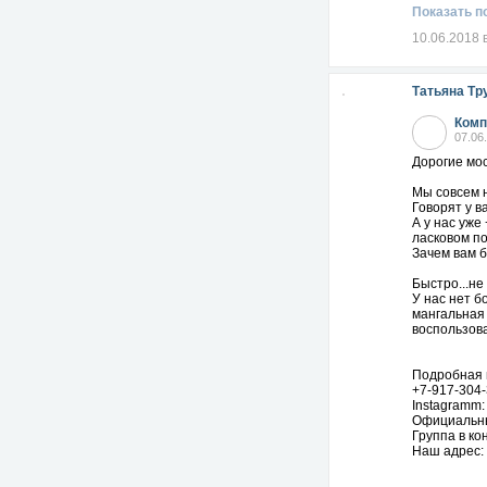
Показать п
10.06.2018 
Татьяна Тр
Комп
07.06
Дорогие мос
Мы совсем н
Говорят у в
А у нас уже
ласковом по
Зачем вам б
Быстро...не
У нас нет б
мангальная
воспользова
Подробная 
+7-917-304-
Instagramm
Официальн
Группа в ко
Наш адрес: 