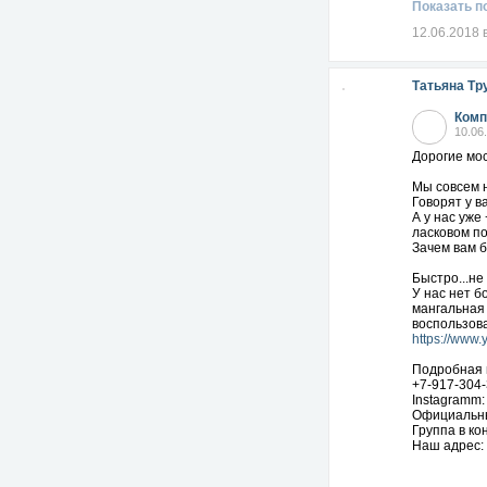
Показать п
12.06.2018 
Татьяна Тр
Комп
10.06
Дорогие мос
Мы совсем н
Говорят у в
А у нас уже
ласковом по
Зачем вам б
Быстро...не
У нас нет б
мангальная
воспользова
https://ww
Подробная 
+7-917-304-
Instagramm
Официальн
Группа в ко
Наш адрес: 