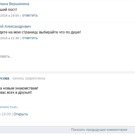
лана Вершинина
ший пост!
ответить
.2018 в 19:00 |
ей Александрович
дите на мою страницу, выбирайте что по душе!
ответить
.2018 в 21:38 |
усова
запись закреплена
да новым знакомствам!
ас всех в друзья!!
олностью..
в 18:09
|
Открыть
Показать предыдущие комментарии