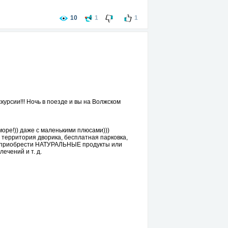
10
1
1
скурсии!!! Ночь в поезде и вы на Волжском
море!)) даже с маленькими плюсами)))
 территория дворика, бесплатная парковка,
ть приобрести НАТУРАЛЬНЫЕ продукты или
ечений и т. д.