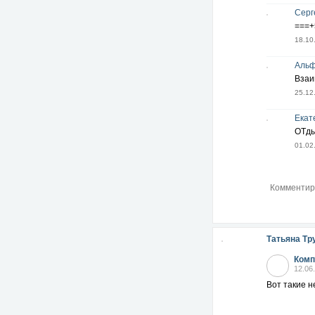
Серг
===+
18.10
Альф
Взаи
25.12
Екат
ОТды
01.02
Татьяна Тр
Комп
12.06
Вот такие 