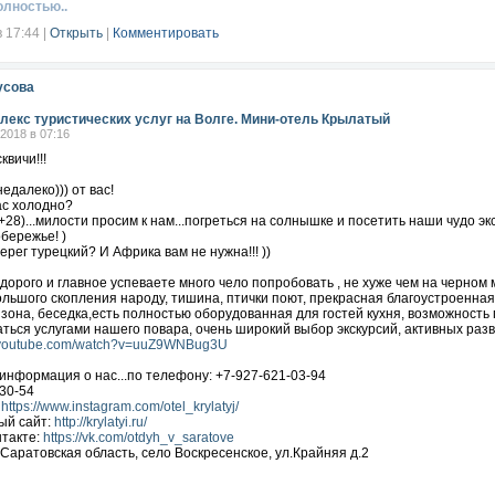
олностью..
в 17:44
|
Открыть
|
Комментировать
усова
лекс туристических услуг на Волге. Мини-отель Крылатый
.2018 в 07:16
квичи!!!
едалеко))) от вас!
ас холодно?
 +28)...милости просим к нам...погреться на солнышке и посетить наши чудо эк
бережье! )
ерег турецкий? И Африка вам не нужна!!! ))
 дорого и главное успеваете много чело попробовать , не хуже чем на черном 
ольшого скопления народу, тишина, птички поют, прекрасная благоустроенная
 зона, беседка,есть полностью оборудованная для гостей кухня, возможнос
ться услугами нашего повара, очень широкий выбор экскурсий, активных развл
w.youtube.com/watch?v=uuZ9WNBug3U
информация о нас...по телефону: +7-927-621-03-94
30-54
:
https://www.instagram.com/otel_krylatyj/
ый сайт:
http://krylatyi.ru/
нтакте:
https://vk.com/otdyh_v_saratove
Саратовская область, село Воскресенское, ул.Крайняя д.2