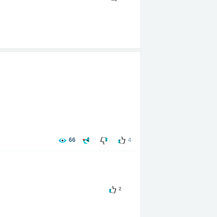
66
4
2