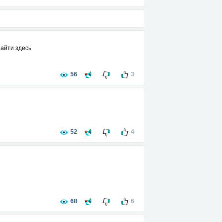
найти здесь
56
3
52
4
68
6