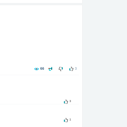
66
3
3
1