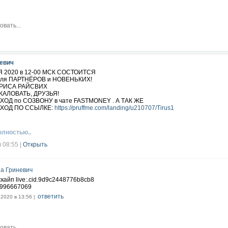
евич
Я 2020 в 12-00 МСК СОСТОИТСЯ
ля ПАРТНЁРОВ и НОВЕНЬКИХ!
ЛАРИСА РАЙСВИХ
АЛОВАТЬ, ДРУЗЬЯ!
 ВХОД по СОЗВОНУ в чате FASTMONEY . А ТАК ЖЕ
 ВХОД ПО ССЫЛКЕ:
https://pruffme.com/landing/u210707/Tirus1
олностью..
в 08:55
|
Открыть
а Гриневич
скайп live:.cid.9d9c2448776b8cb8
996667069
ответить
.2020 в 13:56 |