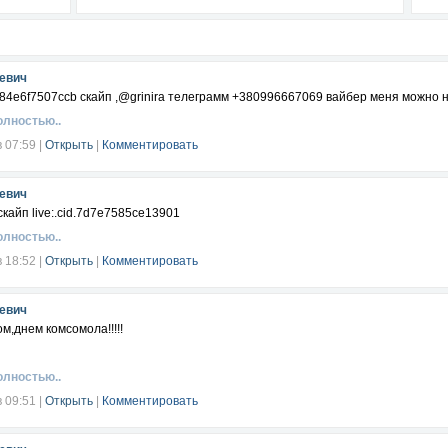
евич
58684e6f7507ccb скайп ,@grinira телеграмм +380996667069 вайбер меня можно 
олностью..
в 07:59
|
Открыть
|
Комментировать
евич
кайп live:.cid.7d7e7585ce13901
олностью..
в 18:52
|
Открыть
|
Комментировать
евич
м,днем комсомола!!!!!
олностью..
в 09:51
|
Открыть
|
Комментировать