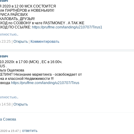
евич
Я 2020 в 12 00 МСК СОСТОИТСЯ
ля ПАРТНЁРОВ и НОВЕНЬКИХ!
ЛАРИСА РАЙСВИХ
АЛОВАТЬ, ДРУЗЬЯ!
 ВХОД по СОЗВОНУ в чате FASTMONEY . А ТАК ЖЕ
 ВХОД ПО ССЫЛКЕ:
https://pruffme.com/landing/u210707/Tirus1
олностью..
в 23:25
|
Открыть
|
Комментировать
евич
0.2020г. в 17:00 (МСК) , ЕС в 16:00ч.
US .
ьга Ощепкова
КЕТИНГ! Незнание маркетинга - освобождает от
ка и классной Недвижимости !!!
 входа
https://pruffme.com/landing/u210707/Tirus
олностью..
в 14:58
|
Открыть
а Сомова
ответить
.2020 в 15:47 |