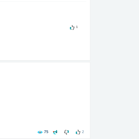
1
75
2