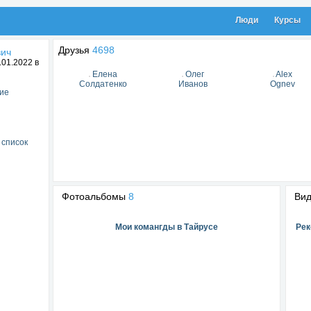
Люди
Курсы
Друзья
4698
вич
01.2022 в
Елена
Олег
Alex
Солдатенко
Иванов
Ognev
ие
 список
Фотоальбомы
8
Ви
Мои комангды в Тайрусе
Рек