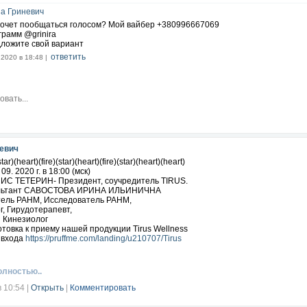
а Гриневич
хочет пообщаться голосом? Мой вайбер +380996667069
грамм @grinira
ложите свой вариант
ответить
.2020 в 18:48 |
евич
star)(heart)(fire)(star)(heart)(fire)(star)(heart)(heart)
09. 2020 г. в 18:00 (мск)
ИС ТЕТЕРИН- Президент, соучредитель TIRUS.
ультант САВОСТОВА ИРИНА ИЛЬИНИЧНА
ель РАНМ, Исследователь РАНМ,
, Гирудотерапевт,
 Кинезиолог
отовка к приему нашей продукции Tirus Wellness
 входа
https://pruffme.com/landing/u210707/Tirus
олностью..
в 10:54
|
Открыть
|
Комментировать