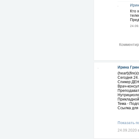
Ирин
Кто 
теле
Пред
24.09
Ирина Грин
(heart)(fire)(
Сегодня 24. 
Спикер:ДЕН
Врач-конс
Преподават
Нутрициолог
Прикладной
Тема - Подг
Ссылка для
Показать п
24.09.2020 