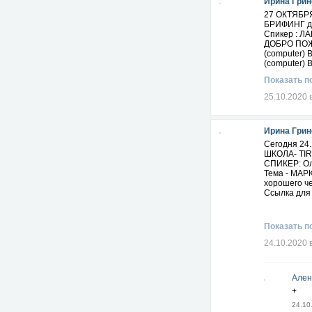
Ирина Грин
27 ОКТЯБР
БРИФИНГ д
Спикер : 
ДОБРО ПОЖ
(computer)
(computer)
Показать п
25.10.2020 
Ирина Грин
Сегодня 24.1
ШКОЛА- TIR
СПИКЕР: Ол
Тема - МАР
хорошего че
Ссылка для
Показать п
24.10.2020 
Ален
+
24.10