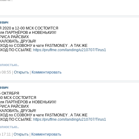
евич
Я 2020 в 12-00 МСК СОСТОИТСЯ
ля ПАРТНЁРОВ и НОВЕНЬКИХ!
ЛАРИСА РАЙСВИХ
АЛОВАТЬ, ДРУЗЬЯ!
 ВХОД по СОЗВОНУ в чате FASTMONEY . А ТАК ЖЕ
 ВХОД ПО ССЫЛКЕ:
https://pruffme.com/landing/u210707/Tirus1
олностью..
в 08:55
|
Открыть
|
Комментировать
евич
5 ОКТЯБРЯ
- 30 МСК СОСТОИТСЯ
ля ПАРТНЁРОВ и НОВЕНЬКИХ!
ЛАРИСА РАЙСВИХ
АЛОВАТЬ, ДРУЗЬЯ!
 ВХОД по СОЗВОНУ в чате FASTMONEY . А ТАК ЖЕ
 ВХОД ПО ССЫЛКЕ:
https://pruffme.com/landing/u210707/Tirus1
олностью..
в 17:11
|
Открыть
|
Комментировать