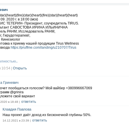
евич
star)(heart)(fire)(star)(heart)(fire)(star)(heart)(heart)
09. 2020 г. в 18:00 (мск)
ИС ТЕТЕРИН- Президент, соучредитель TIRUS.
ультант САВОСТОВА ИРИНА ИЛЬИНИЧНА
ель РАНМ, Исследователь РАНМ,
, Гирудотерапевт,
 Кинезиолог
отовка к приему нашей продукции Tirus Wellness
 входа
https://pruffme.com/landing/u210707/Tirus
олностью..
в 10:54
|
Открыть
а Гриневич
хочет пообщаться голосом? Мой вайбер +380996667069
грамм @grinira
ложите свой вариант
ответить
.2020 в 18:48 |
Клавдия Павлова
Наш проект даёт доход из бесконечной глубины 50%.
ответить
14.12.2021 в 23:39 |