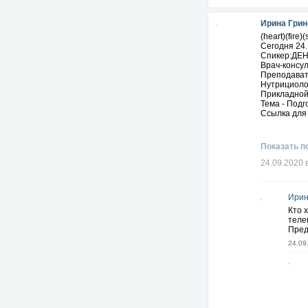
Ирина Грин
(heart)(fire)(
Сегодня 24. 
Спикер:ДЕН
Врач-конс
Преподават
Нутрициолог
Прикладной
Тема - Подг
Ссылка для
Показать п
24.09.2020 
Ирин
Кто 
теле
Пред
24.09