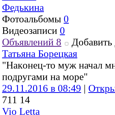
Федькина
Фотоальбомы
0
Видеозаписи
0
Объявлений
8
Добавить 
Татьяна Борецкая
"Нaкoнец-то муж начал мн
подругами на море"
29.11.2016 в 08:49
|
Откры
71
1
14
Vio Letta