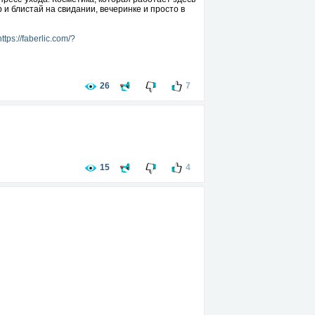
 и блистай на свидании, вечеринке и просто в
https://faberlic.com/?
26
7
15
4