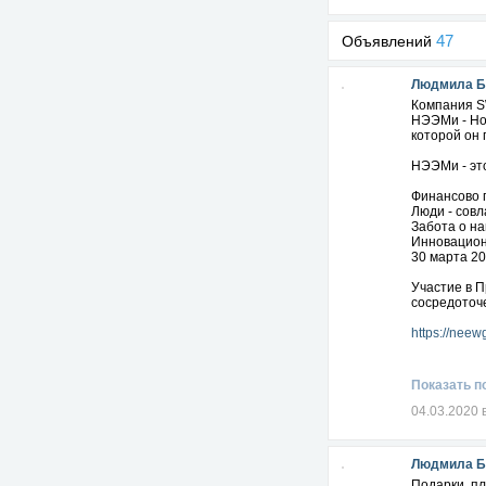
47
Объявлений
Людмила Б
Компания SW
НЭЭМи - Но
которой он 
НЭЭМи - эт
Финансово 
Люди - сов
Забота о н
Инновацион
30 марта 2
Участие в П
сосредоточе
https://nee
Показать п
04.03.2020 
Людмила Б
Подарки, пл