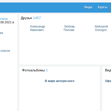
Люди
Курсы
Друзья
1457
гина
06.2021 в
Александр
Любовь
Aleksandr
Иванович
Попова
Dorogov
ие
 список
Фотоальбомы
1
Ви
В мире интересного
Офи