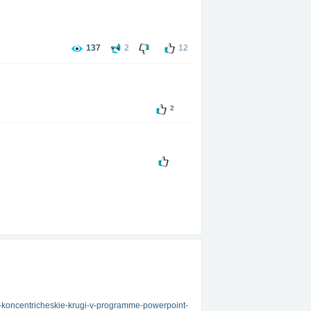
137
2
12
ть испытать жизнь полностью.
2
 ты хочешь это знать?"
а все свои действия.
олосу.
ii-koncentricheskie-krugi-v-programme-powerpoint-