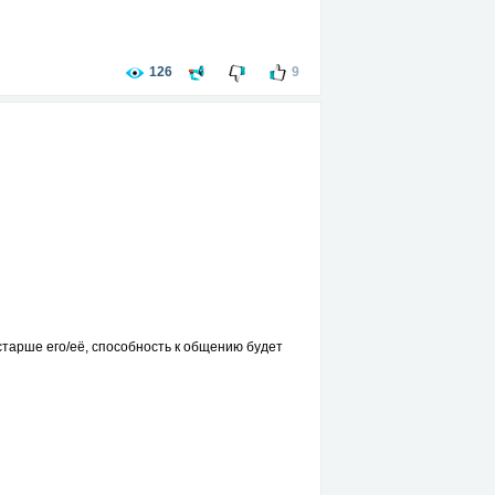
126
9
ь старше его/её, способность к общению будет