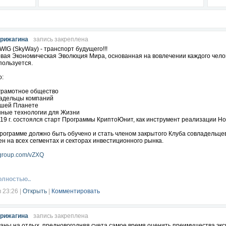
рижагина
запись закреплена
IG (SkyWay) - транспорт будущего!!!
вая Экономическая Эволюция Мира, основанная на вовлечении каждого челове
пользуется.
о:
грамотное общество
ладельцы компаний
ашей Планете
ные технологии для Жизни
019 г. состоялся старт Программы КриптоЮнит, как инструмент реализации 
рограмме должно быть обучено и стать членом закрытого Клуба совладельце
н на всех сегментах и секторах инвестиционного рынка.
wgroup.com/vZXQ
олностью..
в 23:26
|
Открыть
|
Комментировать
рижагина
запись закреплена
аны на отдых, предновогодняя суета самое время оценить преимущества эксп