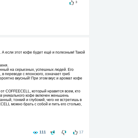
3
 А если этот кофе будет ещё и полезным! Такой
шеня.
нный на серьезных, успешных людей. Его
осимы.
в переводе с японского, означает гриб
ероятно вкусный! При этом вкус и аромат кофе
от COFFEECELL, который нравится всем, кто
ав уникального кофе включен женьшень
ный, тонкий и глубокий, чего не встретишь в
LL можно брать с собой и пить его столько,
111
17