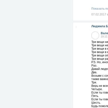
Показать п
07.02.2017 
Людмила Б
Вале
19.12
Три вещи ни
Три вещи не
Три вещи в 
Три вещи в 
Три вещи оп
Три вещи ра
Р.S. Но, ин
Раз.
Давай людям
Два.
Возьми с со
также важна
Три.
Верь не все
Четыре.
Если ты гов
Пять.
Если ты гов
Шесть.
Будь помолв