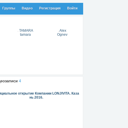
Группы
Видео
Регистрация
Войти
TAMARA
Alex
tamara
Ognev
деозаписи
4
циальное открытие Компании LONJIVITA. Каза
нь 2016.