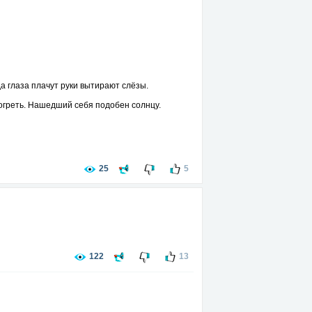
да глаза плачут руки вытирают слёзы.
согреть. Нашедший себя подобен солнцу.
25
5
122
13
, то беспокоиться о ней бесполезно.