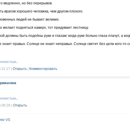
то медленно, но без перерывов.
ть врагом хорошего человека, чем другом плохого.
новенных людей не бывает великих.
но желает подняться наверх, тот придумает лестницу.
ной должны быть подобны руке и глазам: когда руке больно глаза плачут, а ког
е знает правых. Солнце не знает неправых. Солнце светит без цели кого-то 
тому велико, что и мелкими речками не брезгует.
ий путь начинается с близкого.
олностью..
, тот не знает о вреде вина кто не пьет, тот не знает о его пользе.
в 11:17
|
Открыть
|
Комментировать
ли меч понадобится один раз в жизни, носить его нужно всегда.
рижагина
е цветы хороших плодов не приносят.
ак рваное платье, надо оставлять дома.
олностью..
сть любовь, язвы от оспы так же красивы, как ямочки на щечках.
в 08:28
|
Открыть
е спотыкается, лёжа в постели.
брое слово может согревать три зимних месяца.
mir VS
облему можно решить, то не стоит о ней беспокоиться, если её решить нельзя