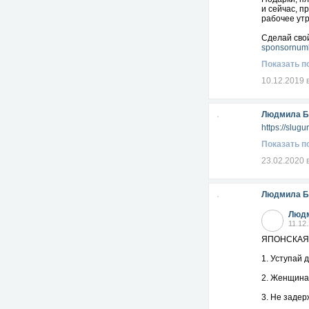
и сейчас, п
рабочее утр
Сделай свой
sponsornum
Показать п
10.12.2019 
Людмила Б
https://slug
Показать п
23.02.2020 
Людмила Б
Людм
11.12
ЯПОНСКАЯ 
1. Уступай 
2. Женщина 
3. Не заде