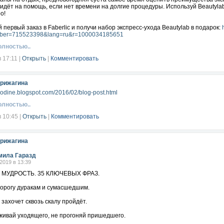
ридёт на помощь, если нет времени на долгие процедуры. Используй Beautylab
о!
 первый заказ в Faberlic и получи набор экспресс-ухода Beautylab в подарок:
ber=715523398&lang=ru&r=1000034185651
олностью..
в 17:11
|
Открыть
|
Комментировать
рижагина
urodine.blogspot.com/2016/02/blog-post.html
олностью..
в 10:45
|
Открыть
|
Комментировать
рижагина
ила Гаразд
.2019 в 13:39
МУДРОСТЬ. 35 КЛЮЧЕВЫХ ФРАЗ.
дорогу дуракам и сумасшедшим.
захочет сквозь скалу пройдёт.
рживай уходящего, не прогоняй пришедшего.