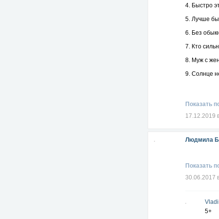
4. Быстро э
5. Лучше бы
6. Без обык
7. Кто силь
8. Муж с же
9. Солнце н
10. Море по
11. И далёк
Показать п
12. Кто пьет
17.12.2019 
13. Даже ес
Людмила Б
14. Красивы
15. Горе, к
Показать п
16. Когда е
30.06.2017 
17. Никто н
18. Одно до
Vladi
19. Если пр
5+