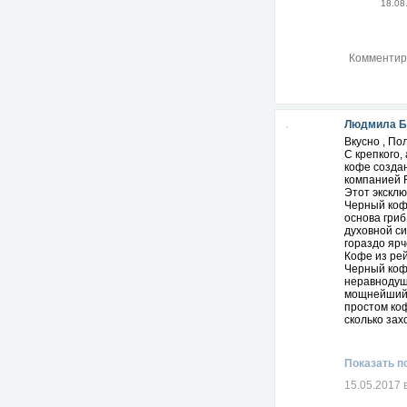
18.08
20. Когда р
21. Семь ра
22. Сделай 
23. Чрезмер
24. В дом, 
Людмила Б
25. Победа 
Вкусно , По
С крепкого,
26. Бывает,
кофе созда
компанией 
27. В улыба
Этот экскл
Черный коф
28. Холодны
основа гриб
духовной си
29. В десят
гораздо ярч
Кофе из рей
30. Подума
Черный коф
неравнодуше
31. Спросит
мощнейший 
простом ко
32. Соверше
сколько зах
33. Не бойс
Показать п
34. Глубоки
15.05.2017 
35. Если от