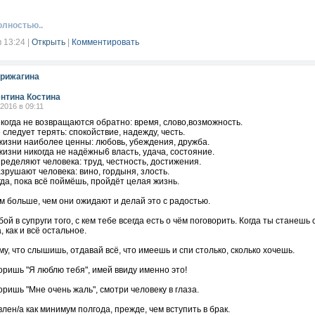
олностью..
в 13:24
|
Открыть
|
Комментировать
рижагина
нтина Костина
.2016 в 09:11
когда не возвращаются обратно: время, слово,возможность.
 следует терять: спокойствие, надежду, честь.
жизни наиболее ценны: любовь, убеждения, дружба.
жизни никогда не надёжны6 власть, удача, состояние.
ределяют человека: труд, честность, достижения.
зрушают человека: вино, гордыня, злость.
огда, пока всё поймёшь, пройдёт целая жизнь.
 больше, чем они ожидают и делай это с радостью.
бой в супруги того, с кем тебе всегда есть о чём поговорить. Когда ты станеш
, как и всё остальное.
му, что слышишь, отдавай всё, что имеешь и спи столько, сколько хочешь.
оришь "Я люблю тебя", имей ввиду именно это!
оришь "Мне очень жаль", смотри человеку в глаза.
лен/а как минимум полгода, прежде, чем вступить в брак.