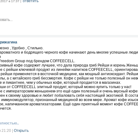
ответить
.2017 в 17:37 |
исуешь ветвь, нужно слышать дыхание ветра.
з проверь, прежде чем усомниться в человеке.
всё, что сможешь, а в остальном положись на судьбу.
ная честность граничит с глупостью.
где смеются, приходит счастье.
рижагина
достаётся тому, кто вытерпит на полчаса больше, чем его противник.
лезно , Удобно , Стильно.
 ароматного и бодрящего черного кофе начинают день многие успешные люди.
 что лист тонет, а камень плывёт.
н
Freedom Group под брендом COFFEECELL.
ющееся лицо стрелу не пускают.
юзивный кофе содержит лучшее, что дала природа гриб Рейши и корень Жень
е с рейши ключевой продукт из линейки напитков COFFEECELL, ориентирова
й чай и холодный рис терпимы, но холодный взгляд и холодное слово невын
 рейши применяется в восточной медицине, как мощный антиоксидант. Рейши, 
лы, а с китайского гриб бессмертия. Кофе с рейши не только полезный он нев
ь лет чудо, в двадцать гений, а после тридцати обыкновенный человек.
е и пикантнее, чем у обычных кофе, который продается в магазинах.
ши от COFFEECELL элитный продукт, который можно купить только у нас!
в решайся, а решившись не думай.
е с императорским женьшенем-это ещё один полезный и очень вкусный кофе 
н к своему здоровью и любит побаловать себя настоящей экзотикой. В сост
ь стыдно на минуту, а не знать стыд на всю жизнь.
иммуномодулятор, признанный медициной во всем мире. Аромат кофе изыскан
фе, напичканном ароматизаторами. Ещё один приятный момент кофе COFFEECE
нная ваза никогда не выходила из рук плохого мастера.
очется.
я немного согнуться, прямее выпрямишься.
олностью..
е реки неслышно текут.
в 21:20
|
Открыть
правился в путь по собственному желанию, то и тысяча ри кажется одним.