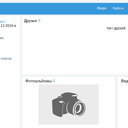
Люди
Курсы
Друзья
0
вич
12.2016 в
Нет друзей.
ие
 список
Фотоальбомы
0
Ви