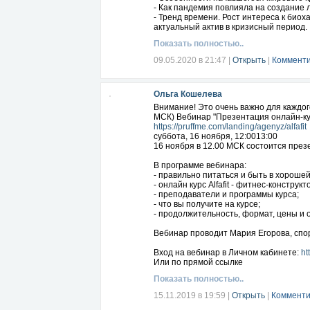
- Как пандемия повлияла на создание 
- Тренд времени. Рост интереса к био
актуальный актив в кризисный период.
- Как найти дополнительные источники
Показать полностью..
- Что делать, если был неудачный опы
- Как развить свое дело сидя дома.
09.05.2020 в 21:47
|
Открыть
|
Комменти
- Интервью с предпринимателями новог
- Как заработать на продвижении товар
- Как в кратчайшие сроки обрести проф
Ольга Кошелева
НравитсяПоказать список оценивших
Комментарий
Внимание! Это очень важно для каждого
МСК) Вебинар "Презентация онлайн-курс
https://pruffme.com/landing/agenyz/alfafit
суббота, 16 ноября, 12:0013:00
16 ноября в 12.00 МСК состоится презен
В программе вебинара:
- правильно питаться и быть в хороше
- онлайн курс Alfafit - фитнес-конструкт
- преподаватели и программы курса;
- что вы получите на курсе;
- продолжительность, формат, цены и 
Вебинар проводит Мария Егорова, спор
Вход на вебинар в Личном кабинете:
ht
Или по прямой ссылке
Показать полностью..
15.11.2019 в 19:59
|
Открыть
|
Комменти