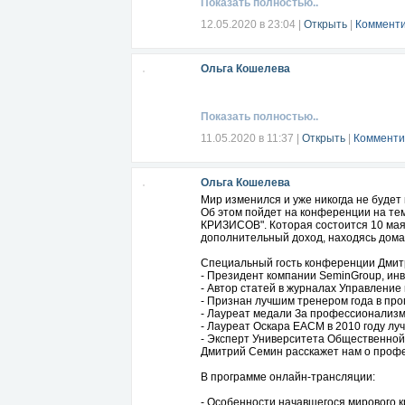
Показать полностью..
1. Витамин D имеет решающее значен
2. Дефицит витамина D может увеличит
12.05.2020 в 23:04
|
Открыть
|
Комменти
как пневмония.
3. Дефицит витамина D может увеличи
4. Дефицит витамина D может увеличит
Ольга Кошелева
5. Витамин D уменьшает провоспалит
6. Витамин D усиливает противовоспал
7. Витамин D обладает противовирусн
8. Витамин D может снизить риск рес
Показать полностью..
Кто подвержен риску дефицита витами
11.05.2020 в 11:37
|
Открыть
|
Комменти
ожирение
Кто подвержен риску коронавируса?
Ольга Кошелева
ожирение
Мир изменился и уже никогда не будет 
Определенные вирусы могут фактическ
Об этом пойдет на конференции н
КРИЗИСОВ". Которая состоится 10 мая.
Потенциальный дефицит витамина D в
дополнительный доход, находясь дома
Недостаток солнца
Специальный гость конференции Дмит
солнцезащитный крем
- Президент компании SeminGroup, инв
более темная кожа
- Автор статей в журналах Управление
Мальабсорбция
- Признан лучшим тренером года в про
грудное вскармливание
- Лауреат медали За профессионализм
беременность
- Лауреат Оскара ЕАСМ в 2010 году лу
старение
- Эксперт Университета Общественной
зима
Дмитрий Семин расскажет нам о профе
статины
кортизол
В программе онлайн-трансляции:
#ВитаминD #Ингредиент #Полезное
- Особенности начавшегося мирового к