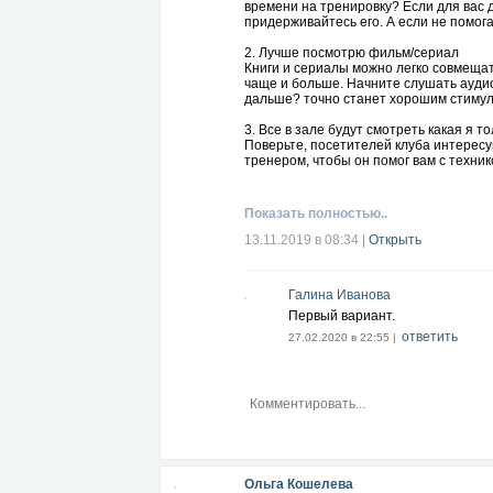
времени на тренировку? Если для вас 
придерживайтесь его. А если не помог
2. Лучше посмотрю фильм/сериал
Книги и сериалы можно легко совмещат
чаще и больше. Начните слушать аудио
дальше? точно станет хорошим стимуло
3. Все в зале будут смотреть какая я т
Поверьте, посетителей клуба интерес
тренером, чтобы он помог вам с техник
травму. Не думайте о походе на трени
здоровым, попробуйте посещать клуб с
Показать полностью..
А какие оправдания придумываете себ
13.11.2019 в 08:34
|
Открыть
Галина Иванова
Первый вариант.
ответить
27.02.2020 в 22:55 |
Ольга Кошелева