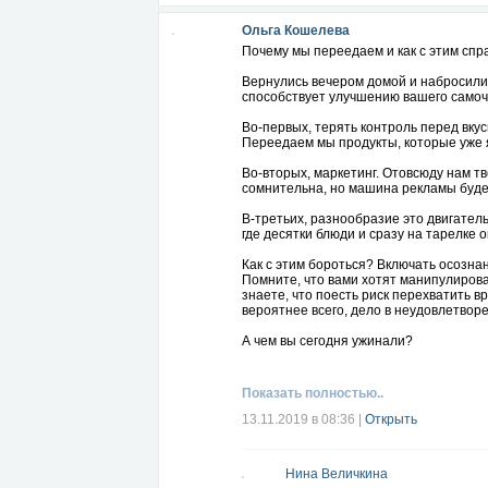
Ольга Кошелева
Почему мы переедаем и как с этим спр
Вернулись вечером домой и набросилис
способствует улучшению вашего самоч
Во-первых, терять контроль перед вку
Переедаем мы продукты, которые уже 
Во-вторых, маркетинг. Отовсюду нам тв
сомнительна, но машина рекламы буде
В-третьих, разнообразие это двигатель
где десятки блюди и сразу на тарелке 
Как с этим бороться? Включать осозна
Помните, что вами хотят манипулироват
знаете, что поесть риск перехватить 
вероятнее всего, дело в неудовлетвор
А чем вы сегодня ужинали?
Показать полностью..
13.11.2019 в 08:36
|
Открыть
Нина Величкина