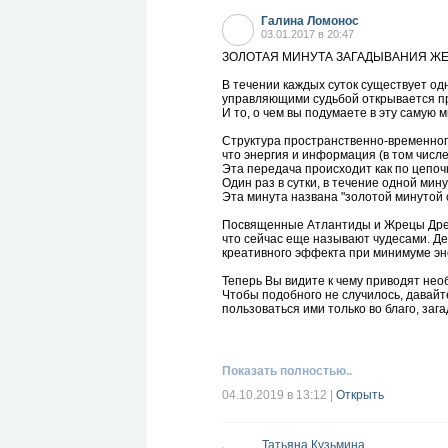
Галина Ломонос
03.01.2017 в 20:47
ЗОЛОТАЯ МИНУТА ЗАГАДЫВАНИЯ Ж
В течении каждых суток существует од
управляющими судьбой открывается пр
И то, о чем вы подумаете в эту самую 
Структура пространственно-временног
что энергия и информация (в том числе
Эта передача происходит как по цепоч
Один раз в сутки, в течение одной мин
Эта минута названа "золотой минутой с
Посвященные Атлантиды и Жрецы Древн
что сейчас еще называют чудесами. Де
креативного эффекта при минимуме эне
Теперь Вы видите к чему приводят нео
Чтобы подобного не случилось, давайт
пользоваться ими только во благо, за
Итак, сначала запишем дату - число и 
Так вот волшебная минута исполнения 
в течении шестидесяти секунд вы може
Показать полностью..
Например - "Хочу с нового года получа
Говорить хочу, чтобы мне повысили за
04.10.2019 в 13:12
|
Открыть
Просите конкретно и четко что вы хотит
Вы уже конечно поняли, что число дня 
Татьяна Кузьмина