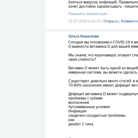
бояться вирусов, инфекций. Правильно 
хочет достойно зарабатывать - пишите 
Показать полностью..
21.07.2020 в 10:23
|
Открыть
|
Комменти
Ольга Кошелева
Сегодня мы поговорим о COVID-19 и в
О важности витамина D для вашей имм
Мы знаем, что коронавирус атакует сла
свою слабость?
Витамин D может быть одной из вещей, 
иммунная система, вы можете сделать
Существует довольно много статей, в 
70-80% населения имеют дефицит вита
Дефицит витамина D может подвергнут
проблемы с зубами
воспаление
Аутоиммунные условия
Инфекция
сердечно-сосудистые проблемы
рак
диабет 2 типа
потеря костной массы
неврологические проблемы