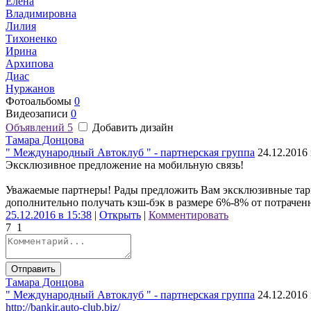
Елена
Владимировна
Лилия
Тихоненко
Ирина
Архипова
Диас
Нуржанов
Фотоальбомы
0
Видеозаписи
0
Объявлений
5
Добавить дизайн
Тамара Донцова
" Международный Автоклуб " - партнерская группа
24.12.2016 
Эксклюзивное предложение на мобильную связь!
Уважаемые партнеры! Рады предложить Вам эксклюзивные тари
дополнительно получать кэш-бэк в размере 6%-8% от потрачен
25.12.2016 в 15:38
|
Открыть
|
Комментировать
7
1
Отправить
Тамара Донцова
" Международный Автоклуб " - партнерская группа
24.12.2016 
http://bankir.auto-club.biz/