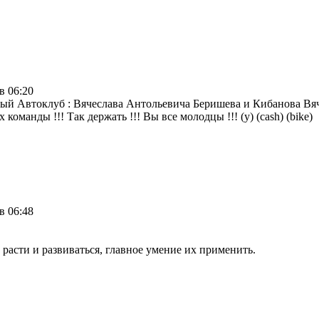
в 06:20
ый Автоклуб : Вячеслава Антольевича Беришева и Кибанова Вяч
манды !!! Так держать !!! Вы все молодцы !!! (y) (cash) (bike)
в 06:48
 расти и развиваться, главное умение их применить.