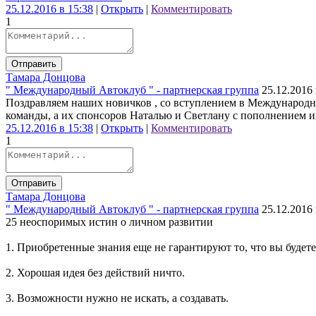
25.12.2016 в 15:38
|
Открыть
|
Комментировать
1
Отправить
Тамара Донцова
" Международный Автоклуб " - партнерская группа
25.12.2016 
Поздравляем наших новичков , со вступлением в Международн
команды, а их спонсоров Наталью и Светлану с пополнением их ко
25.12.2016 в 15:38
|
Открыть
|
Комментировать
1
Отправить
Тамара Донцова
" Международный Автоклуб " - партнерская группа
25.12.2016 
25 неоспоримых истин о личном развитии
1. Приобретенные знания еще не гарантируют то, что вы будете
2. Хорошая идея без действий ничто.
3. Возможности нужно не искать, а создавать.