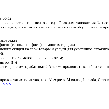
в 06:52
прошло всего лишь полтора года. Срок для становления бизнес
у сегодня, мы можем с уверенностью заявить об успешности про
 зарубежье;
фисов (ссылка на офисы) во многих городах;
яющих скидки на свои товары и услуги для участников автоклуб
уба.
ровень и стремятся к новым высотам;
ится!!!)))
 и при этом зарабатывать! А также продвигать ваш бизнес в и
 продаж таких гигантов, как: Aliexpress, М.видио, Lamoda, Связ
lub.biz/