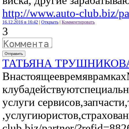
виска, другие зарабатываю
http://www.auto-club.biz/p
16.12.2016 в 16:42
|
Открыть
|
Комментировать
3
Отправить
ТАТЬЯНА ТРУШНИКОВ
Внастоящеевремяврамка
клубадействуютспециаль
услуги сервисов,запчасти
,услугиюристов,страховани
club.biz/partner/?refid=882