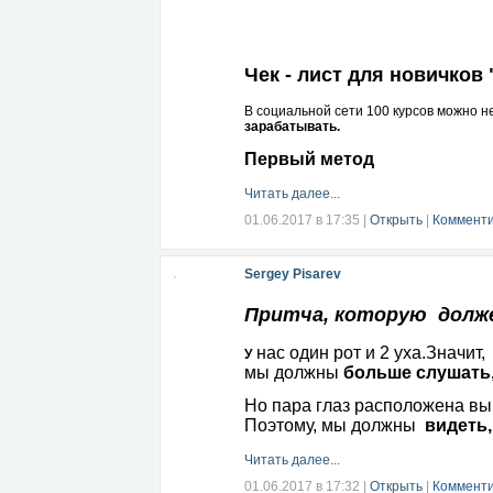
Чек - лист для новичко
в 
В социальной сети 100 курсов можно н
зарабатывать.
Первый метод
Читать далее...
01.06.2017 в 17:35
|
Открыть
|
Комменти
Sergey Pisarev
Притча, которую долже
нас один рот и 2 уха.Значит,
У
мы должны
больше слушать,
Но пара глаз расположена в
Поэтому, мы должны
видеть,
Читать далее...
01.06.2017 в 17:32
|
Открыть
|
Комменти