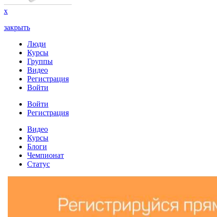
x
закрыть