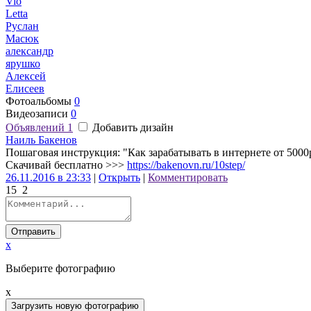
Vio
Letta
Руслан
Масюк
александр
ярушко
Алексей
Елисеев
Фотоальбомы
0
Видеозаписи
0
Объявлений
1
Добавить дизайн
Наиль Бакенов
Пошаговая инструкция: "Как зарабатывать в интернете от 5000р
Скачивай бесплатно >>>
https://bakenovn.ru/10step/
26.11.2016 в 23:33
|
Открыть
|
Комментировать
15
2
Отправить
x
Выберите фотографию
x
Загрузить новую фотографию