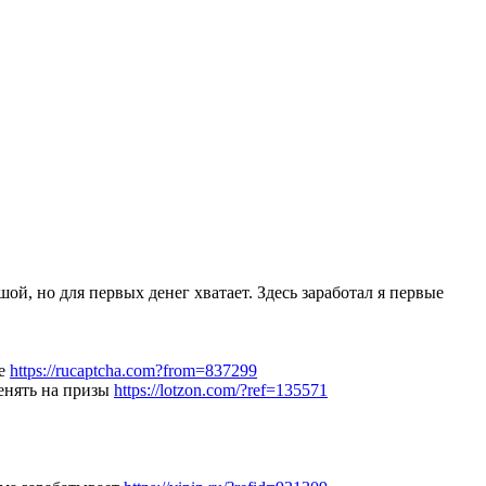
й, но для первых денег хватает. Здесь заработал я первые
ее
https://rucaptcha.com?from=837299
менять на призы
https://lotzon.com/?ref=135571