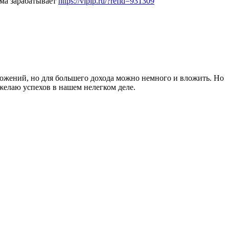
ама зарабатывает
https://vipip.ru/?refid=931309
вложений, но для большего дохода можно немного и вложить. Но
 желаю успехов в нашем нелегком деле.