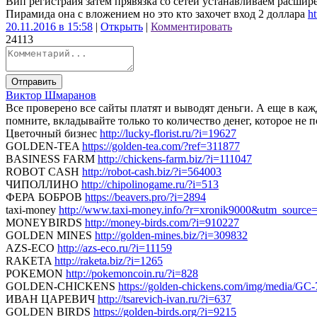
Вип регистраия затем прявязка со сетей устанавливаем расшире
Пирамида она с вложением но это кто захочет вход 2 доллара
ht
20.11.2016 в 15:58
|
Открыть
|
Комментировать
24
1
1
3
Отправить
Виктор Шмаранов
Все проверено все сайты платят и выводят деньги. А еще в ка
помните, вкладывайте только то количество денег, которое не п
Цветочный бизнес
http://lucky-florist.ru/?i=19627
GOLDEN-TEA
https://golden-tea.com/?ref=311877
BASINESS FARM
http://chickens-farm.biz/?i=111047
ROBOT CASH
http://robot-cash.biz/?i=564003
ЧИПОЛЛИНО
http://chipolinogame.ru/?i=513
ФЕРА БОБРОВ
https://beavers.pro/?i=2894
taxi-money
http://www.taxi-money.info/?r=xronik9000&utm_source=r
MONEYBIRDS
http://money-birds.com/?i=910227
GOLDEN MINES
http://golden-mines.biz/?i=309832
AZS-ECO
http://azs-eco.ru/?i=11159
RAKETA
http://raketa.biz/?i=1265
POKEMON
http://pokemoncoin.ru/?i=828
GOLDEN-CHICKENS
https://golden-chickens.com/img/media/GC-
ИВАН ЦАРЕВИЧ
http://tsarevich-ivan.ru/?i=637
GOLDEN BIRDS
https://golden-birds.org/?i=9215