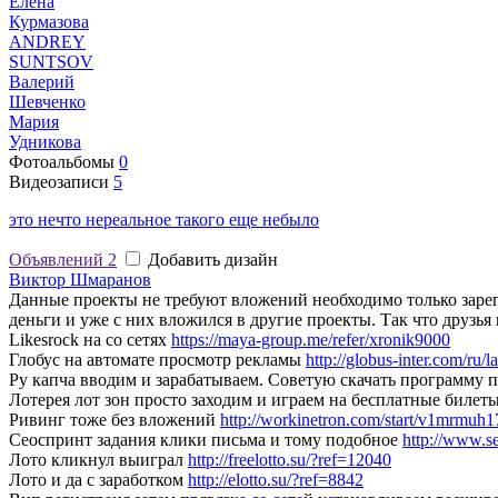
Елена
Курмазова
ANDREY
SUNTSOV
Валерий
Шевченко
Мария
Удникова
Фотоальбомы
0
Видеозаписи
5
это нечто нереальное такого еще небыло
Объявлений
2
Добавить дизайн
Виктор Шмаранов
Данные проекты не требуют вложений необходимо только зарегис
деньги и уже с них вложился в другие проекты. Так что друзья 
Likesrock на со сетях
https://maya-group.me/refer/xronik9000
Глобус на автомате просмотр рекламы
http://globus-inter.com/ru
Ру капча вводим и зарабатываем. Советую скачать программу по
Лотерея лот зон просто заходим и играем на бесплатные билет
Ривинг тоже без вложений
http://workinetron.com/start/v1mrmuh1
Сеоспринт задания клики письма и тому подобное
http://www.s
Лото кликнул выиграл
http://freelotto.su/?ref=12040
Лото и да с заработком
http://elotto.su/?ref=8842