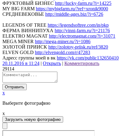
ФРУКТОВЫЙ БИЗНЕС
http://lucky-farm.ru/?i=14225
MY BIG FARM
https://mybigfarm.ru/?ref=xronik9000
СРЕДНЕВЕКОВЬЕ
http://middle-ages.biz/?i=6726
LEGENDS OF TREE
https://legendsoftree.com/in/pkp
ФЕРМА ВИННИПУХА
http://vinni-farm.ru/?i=21176
ELEKTRO MAGNAT
http://electromagnat.com/?i=31071
MEGA MINER
http://mega-miner.ru/?i=1086
ЗОЛОТОЙ ПРИИСК
http://zolotoy-priisk.ru/ref/3820
ELVEN GOLD
http://elvengold.com/r/47283
Адресс группы моей в вк
https://vk.com/public132650410
20.11.2016 в 11:24
|
Открыть
|
Комментировать
29
1
1
4
Отправить
x
Выберите фотографию
x
Загрузить новую фотографию