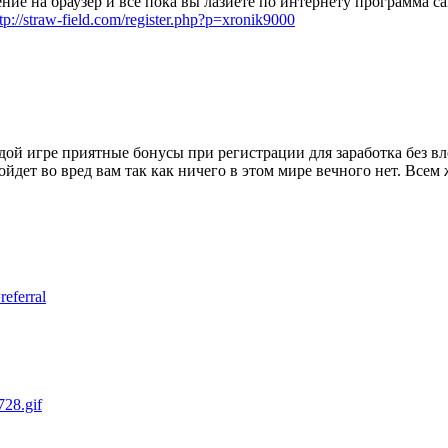
ние на браузер и все пока вы лазиете по интернету программа с
tp://straw-field.com/register.php?p=xronik9000
ждой игре приятные бонусы при регистрации для заработка без 
ойдет во вред вам так как ничего в этом мире вечного нет. Всем
eferral
728.gif