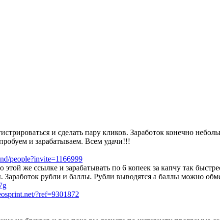
трироваться и сделать пару кликов. Заработок конечно небольшо
пробуем и зарабатываем. Всем удачи!!!
/land/people?invite=1166999
 этой же ссылке и зарабатывать по 6 копеек за капчу так быстр
ы. Заработок рубли и баллы. Рубли выводятся а баллы можно об
7g
eosprint.net/?ref=9301872