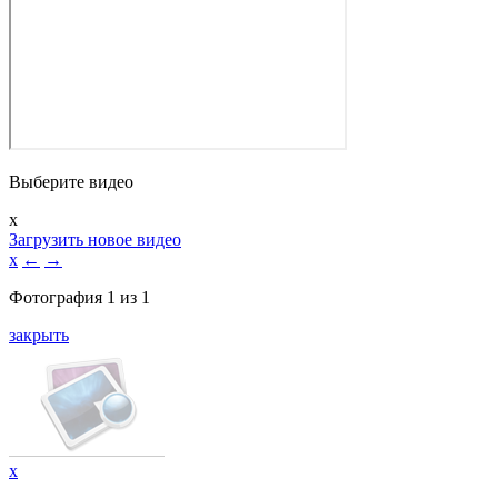
Выберите видео
x
Загрузить новое видео
x
←
→
Фотография
1
из
1
закрыть
x