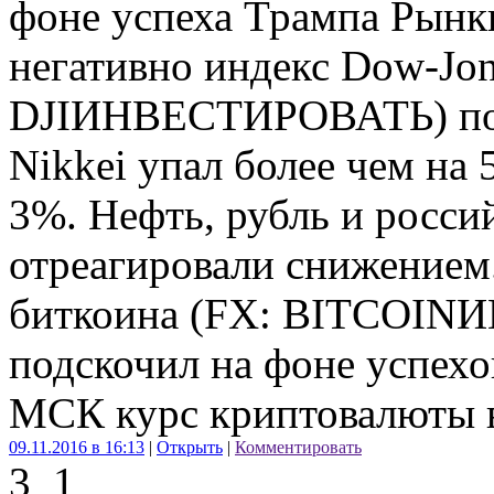
фоне успеха Трампа Рынк
негативно индекс Dow-Jo
DJIИНВЕСТИРОВАТЬ) поте
Nikkei упал более чем на
3%. Нефть, рубль и росси
отреагировали снижением.
биткоина (FX: BITCOIN
подскочил на фоне успехо
МСК курс криптовалюты в
09.11.2016 в 16:13
|
Открыть
|
Комментировать
3
1