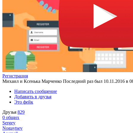
Регистрация
Михаил и Ксенька Марченко
Последний раз был 10.11.2016 в 0
Написать сообщение
Добавить в друзья
Это фейк
Друзья
829
0
общих
Sergey
Nogaytsev