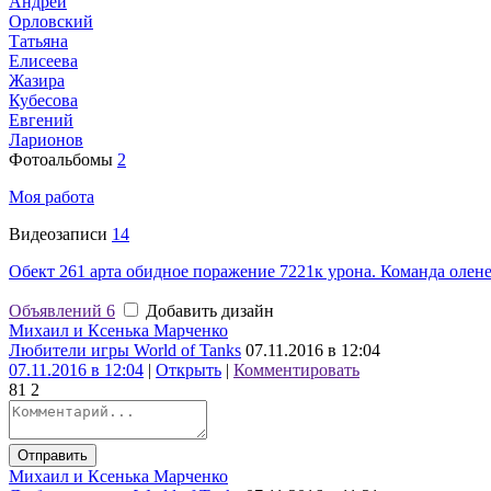
Андрей
Орловский
Татьяна
Елисеева
Жазира
Кубесова
Евгений
Ларионов
Фотоальбомы
2
Моя работа
Видеозаписи
14
Обект 261 арта обидное поражение 7221к урона. Команда оленей
Объявлений
6
Добавить дизайн
Михаил и Ксенька Марченко
Любители игры World of Tanks
07.11.2016 в 12:04
07.11.2016 в 12:04
|
Открыть
|
Комментировать
8
1
2
Отправить
Михаил и Ксенька Марченко