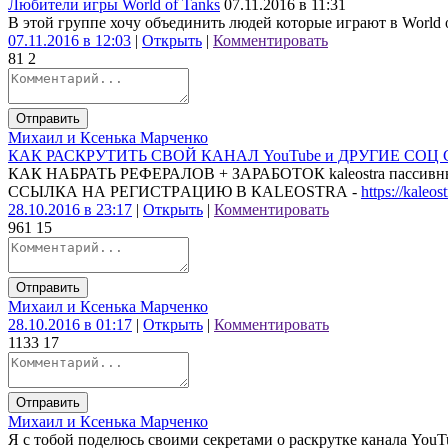
Любители игры World of Tanks
07.11.2016 в 11:31
В этой группе хочу объединить людей которые играют в World o
07.11.2016 в 12:03
|
Открыть
|
Комментировать
8
1
2
Отправить
Михаил и Ксенька Марченко
КАК РАСКРУТИТЬ СВОЙ КАНАЛ YouTube и ДРУГИЕ СОЦ
КАК НАБРАТЬ РЕФЕРАЛОВ + ЗАРАБОТОК kaleostra пассивный 
CCЫЛКА НА PEГИCТРAЦИЮ В КАLEОSТRА -
https://kaleo
28.10.2016 в 23:17
|
Открыть
|
Комментировать
96
1
15
Отправить
Михаил и Ксенька Марченко
28.10.2016 в 01:17
|
Открыть
|
Комментировать
113
3
17
Отправить
Михаил и Ксенька Марченко
Я с тобой поделюсь своими секретами о раскрутке канала YouTub