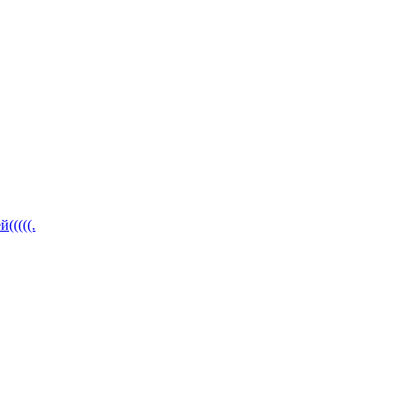
(((((.