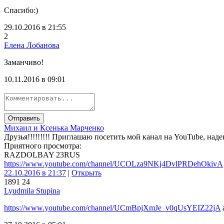
Спасибо:)
29.10.2016 в 21:55
2
Елена Лобанова
Заманчиво!
10.11.2016 в 09:01
Отправить
Михаил и Ксенька Марченко
Друзья!!!!!!!!! Приглашаю посетить мой канал на YouTube, наде
Приятного просмотра:
RAZDOLBAY 23RUS
https://www.youtube.com/channel/UCOLza9NKj4DvlPRDehOkivA
22.10.2016 в 21:37
|
Открыть
189
1
24
Lyudmila Stupina
https://www.youtube.com/channel/UCmBpjXmJe_v0qUsYEIZ22jA