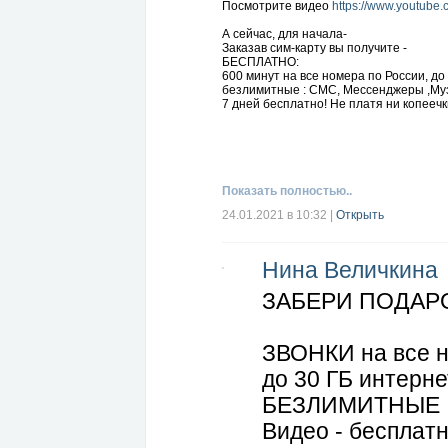
Посмотрите видео
https://www.youtube
А сейчас, для начала-
Заказав сим-карту вы получите -
БЕСПЛАТНО:
600 минут на все номера по России, до
безлимитные : СМС, Мессенджеры ,Муз
7 дней бесплатно! Не платя ни копеечк
У оператора ещё много других преимущ
монитора или могу Вам позвонить по т
ПОПРОБУЙТЕ СЕМЬ ДНЕЙ БЕСПЛАТНО
Безлимитные мессенджеры, соцсети, ви
Показать полностью..
Пишите мне в сообщении слово - КАК.
24.01.2021 в 10:32
|
Открыть
И получайте БЕСПЛАТНО связь -600 ми
Сообщение можно написать в комментар
Просто напишите мне КАК и я всё расс
ВСЁ РЕАЛЬНО!!!!!!! Давайте пообщаемс
Нина Величкина
Можем пообщаться в скайпе или я ВАМ
ЗАБЕРИ ПОДАРО
ЗВОНКИ на все н
до 30 ГБ интерне
БЕЗЛИМИТНЫЕ : 
Видео - бесплат