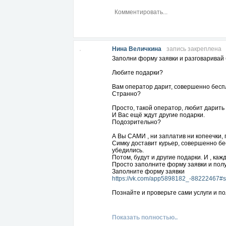
Нина Величкина
запись закреплена
Заполни форму заявки и разговаривай
Любите подарки?
Вам оператор дарит, совершенно беспл
Странно?
Просто, такой оператор, любит дарить
И Вас ещё ждут другие подарки.
Подозрительно?
А Вы САМИ , ни заплатив ни копеечки, 
Симку доставит курьер, совершенно бе
убедились.
Потом, будут и другие подарки. И , ка
Просто заполните форму заявки и пол
Заполните форму заявки
https://vk.com/app5898182_-88222467#
Познайте и проверьте сами услуги и по
https://vk.com/app5898182_-88222467#
ВК
https://vk.com/blagonina
Показать полностью..