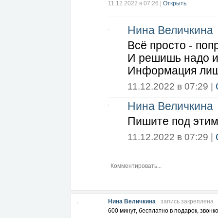
#mobilnaysvyz #ninavelihckina
11.12.2022 в 07:26
|
Открыть
Нина Величкина
Всё просто - по
И решишь надо и
Информация лиш
11.12.2022 в 07:29 |
Нина Величкина
Пишите под этим
11.12.2022 в 07:29 |
Нина Величкина
запись закреплена
600 минут, бесплатно в подарок, звонк