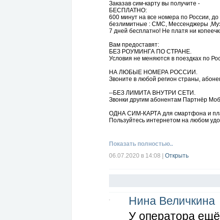
Заказав сим-карту вы получите -
БЕСПЛАТНО:
600 минут на все номера по России, до
безлимитные : СМС, Мессенджеры ,Муз
7 дней бесплатно! Не платя ни копеечк
Вам предоставят:
БЕЗ РОУМИНГА ПО СТРАНЕ.
Условия не меняются в поездках по Ро
НА ЛЮБЫЕ НОМЕРА РОССИИ.
Звоните в любой регион страны, абоне
--БЕЗ ЛИМИТА ВНУТРИ СЕТИ.
Звонки другим абонентам Партнёр Моб
ОДНА СИМ-КАРТА для смартфона и п
Пользуйтесь интернетом на любом удо
--БЕЗ ЛИМИТНЫЕ ПРИЛОЖЕНИЯ.
Соцсети, мессенджеры, музыкальные и
Показать полностью..
--БЕСПЛАТНО ДОСТАВИМ СИМ-КАРТУ.
06.07.2020 в 14:08
|
Открыть
Куда вам удобно, даже в аэропорт
--ВИРТУАЛЬНЫЙ НОМЕР.
Два номера на одной сим-карте, чтобы
-УДОБНОЕ ПРИЛОЖЕНИЕ.
Нина Величкина
Меняйте тариф, управляйте сим-карта
У оператора ещё
--БЕЗ НЕОЖИДАННЫХ СПИСАНИЙ.