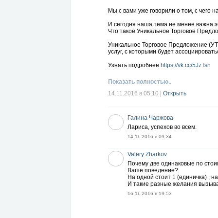
Мы с вами уже говорили о том, с чего
И сегодня наша тема не менее важна э
Что такое Уникальное Торговое Предло
Уникальное Торговое Предложение (УТП)
услуг, с которыми будет ассоциировать
Узнать подробнее
https://vk.cc/5JzTsn
Показать полностью..
14.11.2016 в 05:10
|
Открыть
Галина Чаржова
Лариса, успехов во всем.
14.11.2016 в 09:34
Valery Zharkov
Почему две одинаковые по стоим
Ваше поведение?
На одной стоит 1 (единичка) , на
И такие разные желания вызыва
16.11.2016 в 19:53