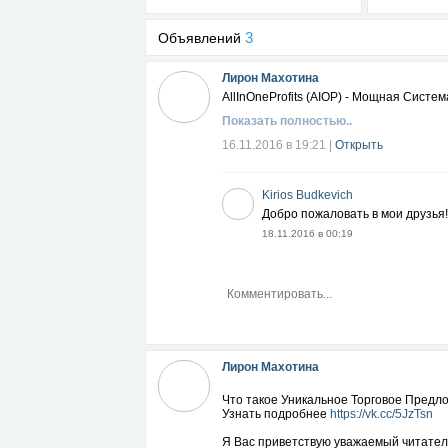
3
Объявлений
Лирон Махотина
AllInOneProfits (AIOP) - Мощная Сист
Показать полностью..
16.11.2016 в 19:21
|
Открыть
Kirios Budkevich
Добро пожаловать в мои друзья!
18.11.2016 в 00:19
Лирон Махотина
Что такое Уникальное Торговое Предло
Узнать подробнее
https://vk.cc/5JzTsn
Я Вас приветствую уважаемый читател