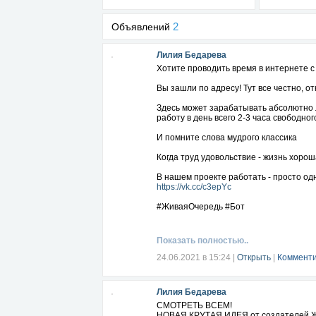
2
Объявлений
Лилия Бедарева
Хотите проводить время в интернете 
Вы зашли по адресу! Тут все честно, от
Здесь может зарабатывать абсолютно л
работу в день всего 2-3 часа свободног
И помните слова мудрого классика
Когда труд удовольствие - жизнь хорош
В нашем проекте работать - просто од
https://vk.cc/c3epYc
#ЖиваяОчередь #Бот
Показать полностью..
24.06.2021 в 15:24
|
Открыть
|
Комменти
Лилия Бедарева
СМОТРЕТЬ ВСЕМ!
НОВАЯ КРУТАЯ ИДЕЯ от создателей