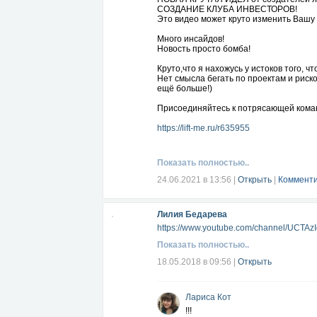
СОЗДАНИЕ КЛУБА ИНВЕСТОРОВ!
Это видео может круто изменить Вашу 
Много инсайдов!
Новость просто бомба!
Круто,что я нахожусь у истоков того, ч
Нет смысла бегать по проектам и риск
ещё больше!)
Присоединяйтесь к потрясающей кома
https://lift-me.ru/r635955
Показать полностью..
24.06.2021 в 13:56
|
Открыть
|
Комменти
Лилия Бедарева
https://www.youtube.com/channel/UCT
Показать полностью..
18.05.2018 в 09:56
|
Открыть
Лариса Кот
!!!