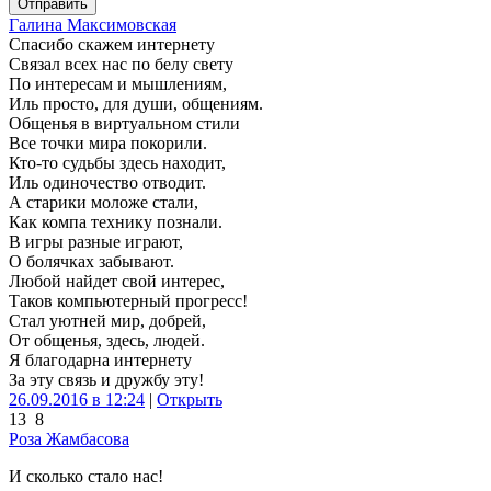
Отправить
Галина Максимовская
Спасибо скажем интернету
Связал всех нас по белу свету
По интересам и мышлениям,
Иль просто, для души, общениям.
Общенья в виртуальном стили
Все точки мира покорили.
Кто-то судьбы здесь находит,
Иль одиночество отводит.
А старики моложе стали,
Как компа технику познали.
В игры разные играют,
О болячках забывают.
Любой найдет свой интерес,
Таков компьютерный прогресс!
Стал уютней мир, добрей,
От общенья, здесь, людей.
Я благодарна интернету
За эту связь и дружбу эту!
26.09.2016 в 12:24
|
Открыть
13
8
Роза Жамбасова
И сколько стало нас!