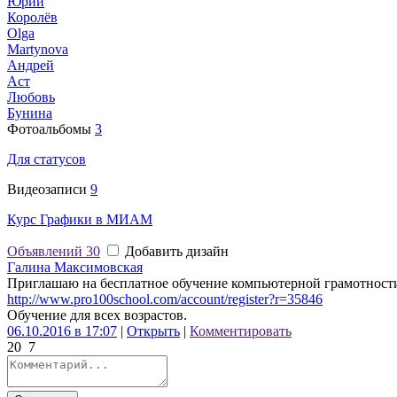
Юрий
Королёв
Olga
Martynova
Андрей
Аст
Любовь
Бунина
Фотоальбомы
3
Для статусов
Видеозаписи
9
Курс Графики в МИАМ
Объявлений
30
Добавить дизайн
Галина Максимовская
Приглашаю на бесплатное обучение компьютерной грамотности 
http://www.pro100school.com/account/register?r=35846
Обучение для всех возрастов.
06.10.2016 в 17:07
|
Открыть
|
Комментировать
20
7