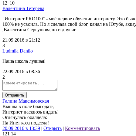
12
10
Валентина Тетерева
"Интернет PRO100" - моё первое обучение интернету. Это было
100% не усвоила. Но я сделала свой блог, канал на Ютубе, акк
,Валентина Сергушова,но и другие.
21.09.2016 в 21:12
3
Ludmila Danilo
Наша школа лудшая!
22.09.2016 в 08:36
2
Отправить
Галина Максимовская
Вышла в поле благодать,
Интернет насквозь видать!
Оглянулась обалдела:
На Инет коза подсела!
20.09.2016 в 13:39
|
Открыть
|
Комментировать
12
1
14