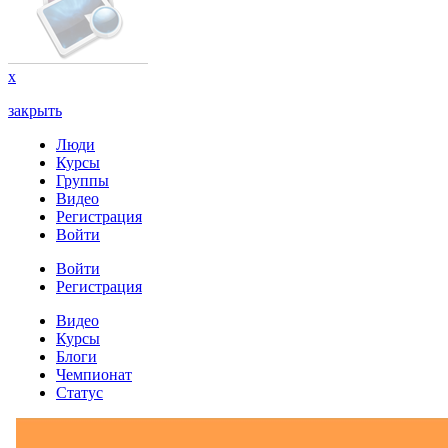
x
закрыть