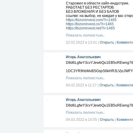
Старожил в области хайп-индустрии.
РАБОТАЕТ БЕЗ РЕСТАРТОВ.
БЕЗ ВЛОЖЕНИЯ И БЕЗ БАЛОВ
ссылки: на выбор, не каждая у вас откр
https://bizoninvest.com/?i=1465
https://bizoninvest.co/?i=1465
https://bizoninvest.net/?i=1465
Показать полностью..
22.02.2022 в 13:41
|
Открыть
|
Комменти
Игорь Анатольевич
D8d6LgfwY3cvYJewbQu1EB5oREwng76
1DC3YR9hbMvBSGspS6kHR3LVjoJWFY
Показать полностью..
04.02.2022 в 11:27
|
Открыть
|
Комменти
Игорь Анатольевич
D8d6LgfwY3cvYJewbQu1EB5oREwng76
Показать полностью..
04.02.2022 в 10:55
|
Открыть
|
Комменти