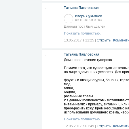
Татьяна Павловская
Игорь Лукьянов
09.11.2016 в 00:03
Данный пост был удален.
Показать полностью..
13.05.2017 в 22:25
|
Открыть
|
Комменти
Татьяна Павловская
Домашнее лечение купероза
Помимо того, что существуют аптечные
на лице в домашних условиях. Для пр
фрукты и овощи: огурцы, бананы, картоф
мед,
глина,
бодяга,
различные травы.
Из данных компонентов изготавливают
витаминами: к примеру, витамин Е или 
преобразить кожу. Крем необходимо на
использования домашнего крема, необ
Показать полностью..
12.05.2017 в 01:49
|
Открыть
|
Комменти