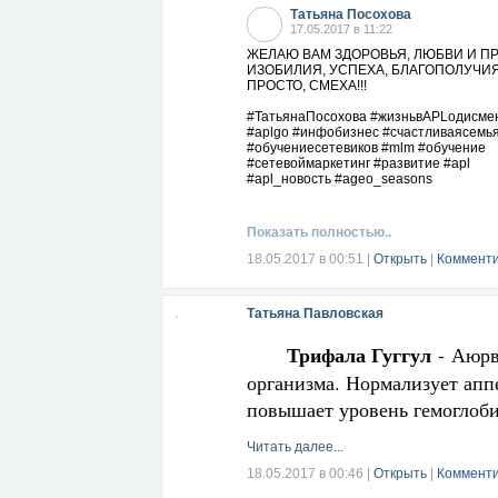
Татьяна Посохова
17.05.2017 в 11:22
ЖЕЛАЮ ВАМ ЗДОРОВЬЯ, ЛЮБВИ И П
ИЗОБИЛИЯ, УСПЕХА, БЛАГОПОЛУЧИЯ
ПРОСТО, СМЕХА!!!
#ТатьянаПосохова #жизньвAPLодисме
#aplgo #инфобизнеc #счастливаясемь
#обучениесетевиков #mlm #обучение
#сетевоймаркетинг #развитие #apl
#apl_новость #ageo_seasons
Показать полностью..
18.05.2017 в 00:51
|
Открыть
|
Комменти
Татьяна Павловская
Трифала Гуггул
- Аюрв
организма. Нормализует апп
повышает уровень гемоглоби
Читать далее...
18.05.2017 в 00:46
|
Открыть
|
Комменти