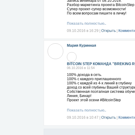
Запись вебинара от 08.10.2016.
Разбор маркетинга проекта BitcoinStep
Супер проект-супер возможности!
По всем вопросам пишите в личку!
Показать полностью..
09.10.2016 в 16:29
|
Открыть
|
Комменти
Мария Куринная
BITCOIN STEP КОМАНДА "BREKING 
06.10.2016 в 11:54
100% дохода в сеть.
100% с каждого приглашенного
100% с каждой из 4-х линий в глубину
доход со всей глубины Вашей структур
Собственная поэтапная система обуче
Линия, Бинар!
Проект этой осени #BitcoinStep
Показать полностью..
09.10.2016 в 10:47
|
Открыть
|
Комменти