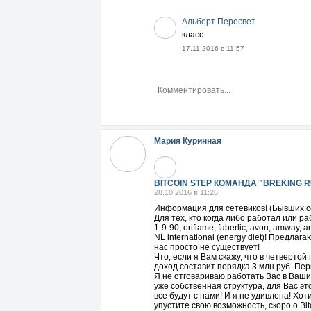
Альберт Пересвет
класс
17.11.2016 в 11:57
Мария Куринная
BITCOIN STEP КОМАНДА "BREKING 
28.10.2016 в 11:26
Информация для сетевиков! (Бывших с
Для тех, кто когда либо работал или ра
1-9-90, oriflame, faberlic, avon, amway,
NL international (energy diet)! Предл
нас просто не существует!
Что, если я Вам скажу, что в четверто
доход составит порядка 3 млн.руб. Пе
Я не отговариваю работать Вас в Ваши
уже собственная структура, для Вас эт
все будут с нами! И я не удивлена! Хо
упустите свою возможность, скоро о Bit