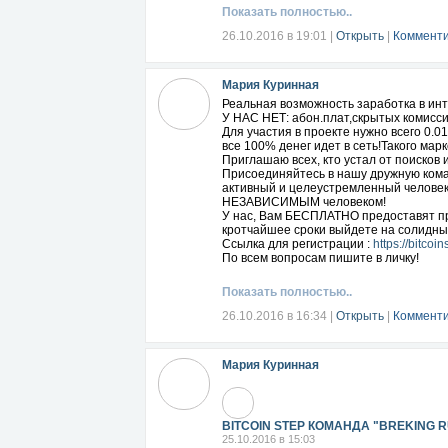
вообще что-то заплатят).
Показать полностью..
ВАМ НЕ СТЫДНО просить ОТДАТЬ вам ве
26.10.2016 в 19:01
|
Открыть
|
Комменти
Если вы такие гордые, то почему тог
Мария Куринная
А перед своим ребенком вам не стыдно
Реальная возможность заработка в ин
Мамы, КОТОРЫЕ В ОДИНОЧКУ воспитыва
У НАС НЕТ: абон.плат,скрытых комисси
Для участия в проекте нужно всего 0.01
Остановите Землю, я сойду!
все 100% денег идет в сеть!Такого марк
Приглашаю всех, кто устал от поисков 
Девушки, если среди моих друзей есть т
Присоединяйтесь в нашу дружную кома
дети, именно вы несете ответственност
активный и целеустремленный человек
построить свой доход, другие, более 
НЕЗАВИСИМЫМ человеком!
знакомства и постоянно развиваются.
У нас, Вам БЕСПЛАТНО предоставят пр
Умные мамы едут за границу за счет с
кротчайшее сроки выйдете на солидные
одевают, как куколок, во все новое и к
Ссылка для регистрации :
https://bitcoi
По всем вопросам пишите в личку!
Вам нужны цифры и факты? Средний до
ребенка одеть? Хватит. Еще и на себя
Показать полностью..
А гордые мамы, которые искали не звон
26.10.2016 в 16:34
|
Открыть
|
Комменти
Сокровища, чтобы отвлечься от посто
Выводы каждый сделает сам. А кто хоче
Мария Куринная
сообщения. Я покажу вам отличный вар
шагам и дам все необходимое для эфф
BITCOIN STEP КОМАНДА "BREKING 
25.10.2016 в 15:03