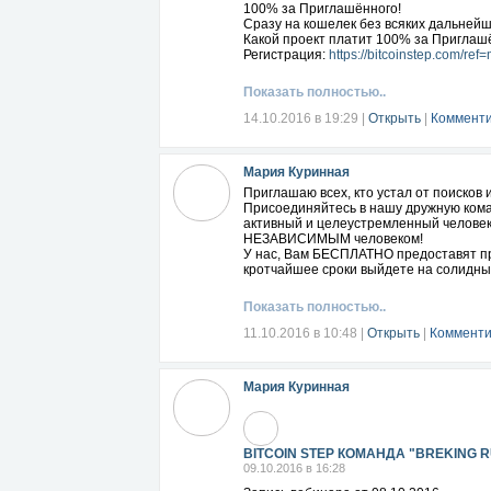
100% за Приглашённого!
Сразу на кошелек без всяких дальнейш
Какой проект платит 100% за Приглаш
Регистрация:
https://bitcoinstep.com/ref=
Показать полностью..
14.10.2016 в 19:29
|
Открыть
|
Комменти
Мария Куринная
Приглашаю всех, кто устал от поисков 
Присоединяйтесь в нашу дружную кома
активный и целеустремленный человек
НЕЗАВИСИМЫМ человеком!
У нас, Вам БЕСПЛАТНО предоставят пр
кротчайшее сроки выйдете на солидные
Показать полностью..
11.10.2016 в 10:48
|
Открыть
|
Комменти
Мария Куринная
BITCOIN STEP КОМАНДА "BREKING 
09.10.2016 в 16:28