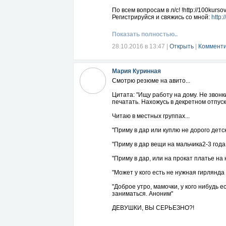
По всем вопросам в л/с! !http://100kurs
Регистрируйся и свяжись со мной:
http:
Показать полностью..
28.10.2016 в 13:47
|
Открыть
|
Комменти
Мария Куринная
Смотрю резюме на авито...
Цитата: "Ищу работу на дому. Не звон
печатать. Нахожусь в декретном отпуске
Читаю в местных группах...
"Приму в дар или куплю не дорого детск
"Приму в дар вещи на мальчика2-3 года
"Приму в дар, или на прокат платье на 
"Может у кого есть не нужная гирлянда 
"Доброе утро, мамочки, у кого нибудь 
заниматься. Аноним"
ДЕВУШКИ, ВЫ СЕРЬЕЗНО?!
Вы не хотите рассмотреть возможность