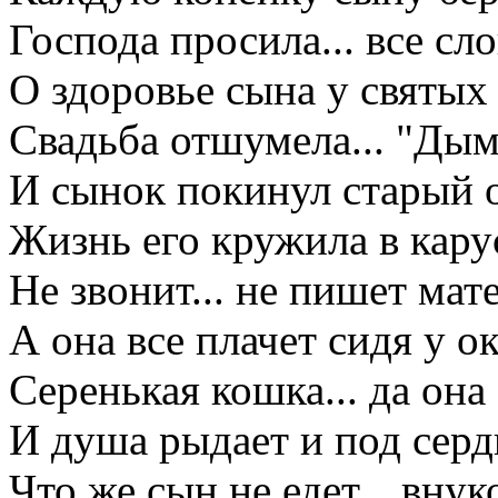
Господа просила... все сло
О здоровье сына у святых
Свадьба отшумела... "Дым
И сынок покинул старый 
Жизнь его кружила в кару
Не звонит... не пишет мат
А она все плачет сидя у ок
Серенькая кошка... да она 
И душа рыдает и под серд
Что же сын не едет... внук