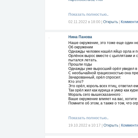
Показать полностью..
02.11.2022 в 18:00
|
Открыть
|
Комменти
Нина Панова
Наше окружение, это тоже еще один 
Об окружении
Однажды человек нашёл яйцо орла и п
Орлёнок вырос вместе с цыплятами и ст
пытался летать.
Прошли годы
Однажды уже выросший орёл увидел в 
С необычайной грациозностью она пре
Зачарованный, орёл спросил:
Кто это?
Это орёл, король всех птиц, ответил е
Так орёл жил как курица и умер как кур
Мораль сего вышесказанного :
Ваше окружение влияет на вас, хотите 
Помните об этом, а также о том, что 
Показать полностью..
19.10.2022 в 10:17
|
Открыть
|
Комменти