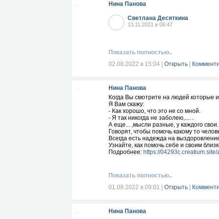
Нина Панова
Светлана Десяткина
13.11.2021 в 06:47
Показать полностью..
02.08.2022 в 15:04
|
Открыть
|
Комменти
Нина Панова
Когда Вы смотрите на людей которые и
Я Вам скажу:
- Как хорошо, что это не со мной.
- Я так никогда не заболею,.... .
А еще... ,мысли разные, у каждого свои.
Говорят, чтобы помочь какому то челове
Всегда есть надежда на выздоровление,
Узнайте, как помочь себе и своим бли
Подробнее:
https://04293c.creatium.site
Показать полностью..
01.08.2022 в 09:01
|
Открыть
|
Комменти
Нина Панова