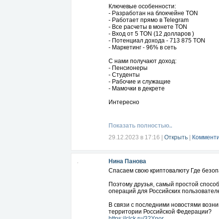
Ключевые особенности:
- Разработан на блокчейне TON
- Работает прямо в Telegram
- Все расчеты в монете TON
- Вход от 5 TON (12 долларов )
- Потенциал дохода - 713 875 TON
- Маркетинг - 96% в сеть
С нами получают доход:
- Пенсионеры
- Студенты
- Рабочие и служащие
- Мамочки в декрете
Интересно
* ДА ХОЧУ БОЛЬШЕ ЗНАТЬ!*
Получи ответы на свои вопросы в Teleg
https://t.me/panowanina
Показать полностью..
29.12.2023 в 17:16
|
Открыть
|
Комменти
Нина Панова
Спасаем свою криптовалюту Где безоп
Поэтому друзья, самый простой способ
операций для Российских пользовател
В связи с последними новостями возни
территории Российской Федерации?
https://clck.ru/32Ynor