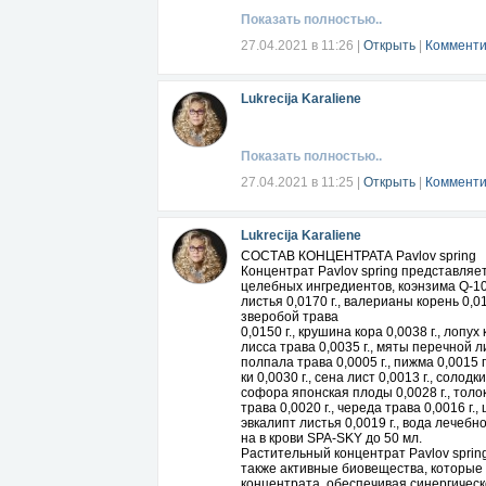
http://RUS0031812312018.globaltrendco
Показать полностью..
27.04.2021 в 11:26
|
Открыть
|
Комменти
Lukrecija Karaliene
Показать полностью..
27.04.2021 в 11:25
|
Открыть
|
Комменти
Lukrecija Karaliene
СОСТАВ КОНЦЕНТРАТА Pavlov spring
Концентрат Pavlov spring представляе
целебных ингредиентов, коэнзима Q-10,
листья 0,0170 г., валерианы корень 0,01
зверобой трава
0,0150 г., крушина кора 0,0038 г., лопух 
лисса трава 0,0035 г., мяты перечной ли
полпала трава 0,0005 г., пижма 0,0015 г
ки 0,0030 г., сена лист 0,0013 г., солодк
софора японская плоды 0,0028 г., толокн
трава 0,0020 г., череда трава 0,0016 г.,
эвкалипт листья 0,0019 г., вода лечеб
на в крови SPA-SKY до 50 мл.
Растительный концентрат Pavlov spri
также активные биовещества, которые
концентрата, обеспечивая синергичес