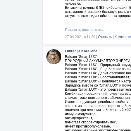
человека.
Витамины группы В (В2- рибофлавин, 
витаминов, играющих большую роль в 
ствует во всех видах обменных процес
нии зрительных функций, нормального 
гемоглобина. В6-пиридоксин участвует
гемоглобина и полиненасыщенных жирн
Показать полностью..
активно-
сти нервной системы, регенерации эри
27.04.2021 в 11:20
|
Открыть
|
Комменти
Биофлавоноиды это крупнейший класс
поступая с пищей в организм человека
процессах и способствуют нейтрализа
Lukrecija Karaliene
Витамины группы Р рутин, кверцитин и
аскорбиновой кислотой участвуют в ок
Balsam "Smart LUX"
снижают их проницаемость.
ПРИРОДНЫЙ АККУМУЛЯТОР ЭНЕРГИИ
Кальция пантотенат пантотеновая кис
Balsam "Smart LUX" - Природный аккум
в пантетин, который входит в состав к
Balsam "Smart LUX" - Еще больше жизн
процессах окисления и ацетилировани
Balsam "Smart LUX" Дарит отличное на
стимулировать производство гормонов 
Balsam "Smart LUX" - Восстанавливает,
ет его мощным средством для лечения т
Balsam "Smart LUX" - Появляется настр
и болезни сердца. Играет важную роль
Зарядись вместе со "Smart LUX" и почув
нию других витаминов, а также приним
Balsam "Smart LUX" - это представите
Нанокластеры (диоксид кремния, карбон
Комбинация соединений полезных веще
цитрат калия).
снижает риск повторного заболевания.
Полный состав Pavlov spring является 
Имеет следующие целебные свойства:
подлежит разглашению.
эффективен при респираторных забол
При изготовлении продукта используе
полезен при лечении заболеваний ЖКТ
солнечный свет.
иммуномодулятор,
Содержит более 250 макро и микро элем
антидепрессант,
трата входят все витамины.http://RUS0
помогает скорректировать вес,
имеет противоопухолевые,
антипаразитарные/ противобесплодные 