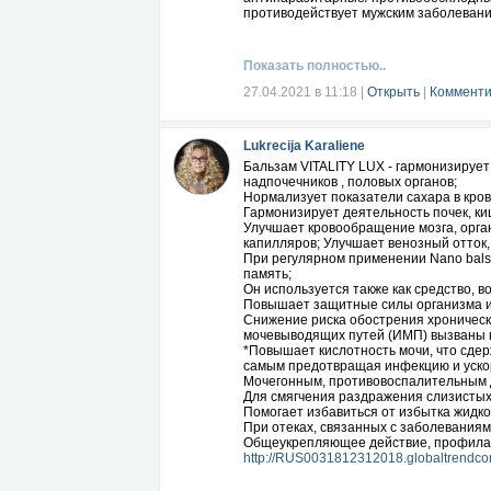
противодействует мужским заболеван
противодействует гепатиту В, и многое
Фармакологическое действие:
Улучшения кровообращения головного 
Показать полностью..
купирование воспалительных процессо
антисептическое действие;
27.04.2021 в 11:18
|
Открыть
|
Комменти
защищает от бактериальных и вирусны
обеззараживание и заживление повре
восстановление хрящевой ткани, суста
Lukrecija Karaliene
улучшение эспекторации;
противоспазматическое действие;
Бальзам VITALITY LUX - гармонизируе
антипаразитарный эффект;
надпочечников , половых органов;
улучшение желчетока;
Нормализует показатели сахара в кро
повышение активности;
Гармонизирует деятельность почек, к
усиление полового влечения и эректил
Улучшает кровообращение мозга, орган
восстановление менструального цикла
капилляров; Улучшает венозный отток,
обновление клеток печени;
При регулярном применении Nano bals
снижение температуры тела;
память;
укрепление иммунитета;
Он используется также как средство, 
общее улучшение самочувствия;
Повышает защитные силы организма и
прилив сил и бодрости.
Снижение риска обострения хроническ
Показания к применению:
мочевыводящих путей (ИМП) вызваны к
ослабление иммунитета:
*Повышает кислотность мочи, что сдер
восприимчивость к инфекциям
самым предотвращая инфекцию и уско
длительный процесс восстановления
Мочегонным, противовоспалительным д
воспалительные процессы в горле и в 
Для смягчения раздражения слизистых
дыхательная система (простуда, плеври
Помогает избавиться от избытка жидк
инфекционные заболевания (грипп, анг
При отеках, связанных с заболеваниям
желудочно-кишечный тракт (расстройст
Общеукрепляющее действие, профилак
колики, кишечная непроходимость)
http://RUS0031812312018.globaltrendco
эндокринная система (сахарный диабе
сердечно-сосудистая система