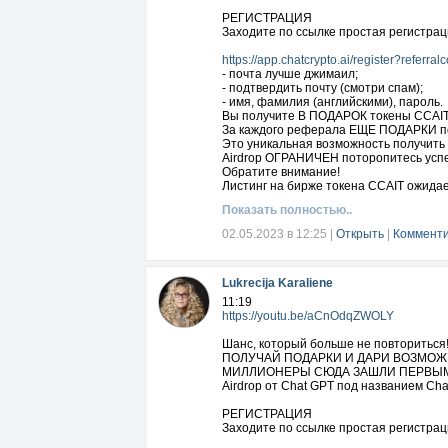
РЕГИСТРАЦИЯ
Заходите по ссылке простая регистрац
https://app.chatcrypto.ai/register?referr
- почта лучше джимаил;
- подтвердить почту (смотри спам);
- имя, фамилия (английскими), пароль.
Вы получите В ПОДАРОК токены CCAIT -
За каждого реферала ЕЩЕ ПОДАРКИ по
Это уникальная возможность получить 
Airdrop ОГРАНИЧЕН поторопитесь успе
Обратите внимание!
Листинг на бирже токена CCAIT ожидает
Начальная цена - 0,01 доллара США.
Показать полностью..
Согласно экспертам AI Trade, в конце 2
может подняться как минимум до 1 СШ
02.05.2023 в 12:25
|
Открыть
|
Комменти
Таким образом, у вас только от личной
за каждого так же получите столько же!
Используйте прекрасную возможность с
Lukrecija Karaliene
друзей, знакомых.
С токенами CCAIT у Вас появятся возм
11:19
При активом участии Вы даже сможете 
https://youtu.be/aCnOdqZWOLY
Ваш УСПЕХ в Ваших руках! С уважением
Шанс, который больше не повториться
ПОЛУЧАЙ ПОДАРКИ И ДАРИ ВОЗМОЖ
МИЛЛИОНЕРЫ СЮДА ЗАШЛИ ПЕРВЫ
Airdrop от Chat GPT под названием Chat
РЕГИСТРАЦИЯ
Заходите по ссылке простая регистрац