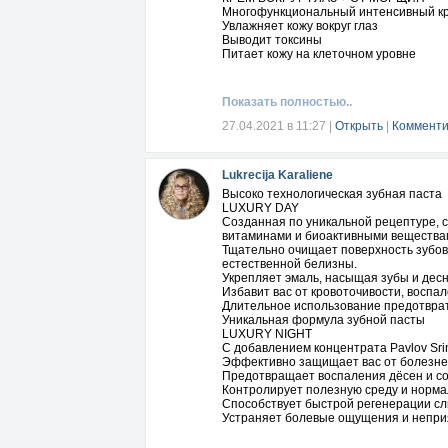
Многофункциональный интенсивный кр
Увлажняет кожу вокруг глаз
Выводит токсины
Питает кожу на клеточном уровне
Восстанавливает эластичность кожи.
После нескольких применений, кожа бу
Показать полностью..
ЭССЕНЦИЯ
Многофункциональная интенсивно вос
27.04.2021 в 11:27
|
Открыть
|
Комменти
Увлажняет, осветляет кожу-борется с
Обогащает витаминами.
Помогает вернуть коже упругость, элас
Lukrecija Karaliene
Высоко технологическая зубная паста
КРЕМ ДЛЯ ЛИЦА
LUXURY DAY
Многофункциональный антивозрастной 
Созданная по уникальной рецептуре, 
Дает коже подтянутый ухоженный вид 
витаминами и биоактивными вещества
Против морщин
Тщательно очищает поверхность зубов 
Питает, увлажняет, выравнивает тон и
естественной белизны.
Уменьшает пигментные пятна
Укрепляет эмаль, насыщая зубы и дес
В состав косметики входит Кобылье мо
Избавит вас от кровоточивости, воспал
Благодаря богатому витаминно-минера
Длительное использование предотврат
Молоко кобыл снимает воспаление и зу
Уникальная формула зубной пасты
Наконец, благодаря запасу антиоксида
LUXURY NIGHT
препятствует образованию морщин.
С добавлением концентрата Pavlov Sr
Результаты исследований показали, чт
Эффективно защищает вас от болезнет
главного секрета красоты Клеопатры.
Предотвращает воспаления дёсен и со
питали, увлажняли и защищали кожу е
Контролирует полезную среду и норма
Современные исследования кобыльего м
Способствует быстрой регенерации сл
продукта не изменились. Кобылье моло
Устраняет болевые ощущения и неприят
спа-процедур.
Убедиться в лечебном воздействии ван