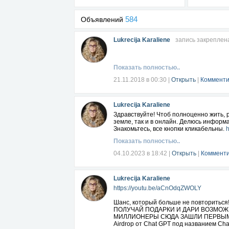
584
Объявлений
Lukrecija Karaliene
запись закреплен
Показать полностью..
21.11.2018 в 00:30
|
Открыть
|
Комменти
Lukrecija Karaliene
Здравствуйте! Чтоб полноценно жить, 
земле, так и в онлайн. Делюсь информ
Знакомьтесь, все кнопки кликабельны.
h
Показать полностью..
04.10.2023 в 18:42
|
Открыть
|
Комменти
Lukrecija Karaliene
https://youtu.be/aCnOdqZWOLY
Шанс, который больше не повториться
ПОЛУЧАЙ ПОДАРКИ И ДАРИ ВОЗМОЖ
МИЛЛИОНЕРЫ СЮДА ЗАШЛИ ПЕРВЫ
Airdrop от Chat GPT под названием Chat