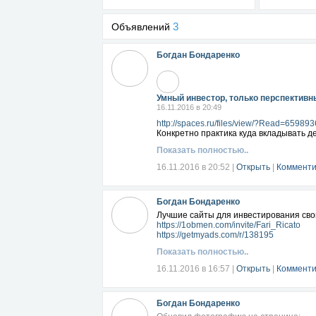
3
Объявлений
Богдан Бондаренко
Умный инвестор, только перспективн
16.11.2016 в 20:49
http://spaces.ru/files/view/?Read=6598
Конкретно практика куда вкладывать д
Показать полностью..
16.11.2016 в 20:52
|
Открыть
|
Комменти
Богдан Бондаренко
Лучшие сайты для инвестирования свои
https://1obmen.com/invite/Fari_Ricato
https://getmyads.com/r/138195
Показать полностью..
16.11.2016 в 16:57
|
Открыть
|
Комменти
Богдан Бондаренко