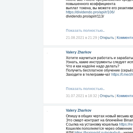
повышенного коэффициента
выплат токена, вы можете его реактиви
https://dividendo.pro/api/r/106/
dividendo.pro/api/r/113/
Показать полностью..
21.08.2021 в 21:29
|
Открыть
|
Комменти
Valery Zharkov
Хотите научиться работать и зарабаты
Узнать, какие инструменты следует ис
Что и как надо/не надо делать?
Получить бесплатное обучение (серьё
Заходите в телеграмм-чат
https://t.me/
Показать полностью..
31.07.2021 в 18:32
|
Открыть
|
Комменти
Valery Zharkov
Опишу в общих чертах новый весьма кру
Это смарт-контракт на блокчейне Bina
Ссылка на установку кошелька
https://r
Кошелёк пополняется через обменник
ИЛИ
https://braingold.ru/go/exhub
- низк