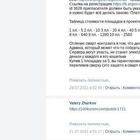
Ссылка на регистрацию
https://lk.argos
id 3626 пригласителя должен быть указ
и нужно будет всё делать заново. Плати
Таблица стоимости площадок в проекте 
1 пл. - 5 2 пл. - 10 3 пл. - 20 4 пл. - 40 5 
8 пл. - 640 9 пл. - 1280 10 пл. - 2560
Отличие смарт-контракта в том, что де
Админа, который может что-то собрать
Сервера могут упасть, не станет элект
деньги у каждого в его кошельке
Купмв 1 площадку за 5, вы гарантирова
переливов сверху (это зашито в смарт-к
приглашать в проект.
Чтобы купить площадку повторно за 5,
площадку за 10.
Показать полностью..
И так далее. Есть и ещё приятные фи
Больше информации на лендинге
https
29.07.2021 в 02:49
|
Открыть
|
Комменти
и в телеграмм-чате
https://t.me/zhv3213
Он русскоязычный, но я всегда готов в
-----------------------------------
Valery Zharkov
This is a smart contract on the Binance 
Link to install the wallet
https://100kursov.com/public1721
https://resellebiz.
The wallet is replenished through the ex
OR
https://braingold.com/go/exhub
- low 
Registration link
https://lk.argos-lab.org/
Показать полностью..
Id 3626 of the inviter must be specified st
And you will have to do everything again
21.07.2021 в 01:17
|
Открыть
|
Комменти
Table of the cost of sites in the X-Profit pro