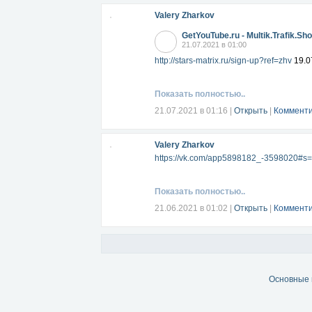
Valery Zharkov
1 pl. - 5 2 pl. - 10 3 pl. - 20 4 pl. - 40 5 pl. 
8 pl. - 640 9 pl. - 1280 10 sq. - 2560
GetYouTube.ru - Multik.Trafik.Sh
21.07.2021 в 01:00
The difference between a smart contract is
An admin who can collect something or ru
http://stars-matrix.ru/sign-up?ref=zhv
19.0
Servers may fall, there will be no electric
Everyone has money in his wallet
Kupmv 1 site for 5, you are guaranteed, so
Показать полностью..
Overflows from above (this is hardcoded in
Invite to the project.
21.07.2021 в 01:16
|
Открыть
|
Комменти
To buy a site again for 5, you need to hav
Site for 10.
Etc. There are also nice tricks that allow 
Valery Zharkov
More information on the landing page
htt
And in the telegram chat
https://t.me/zhv
https://vk.com/app5898182_-3598020#
He is Russian-speaking, but I am always 
Показать полностью..
21.06.2021 в 01:02
|
Открыть
|
Комменти
Основные 