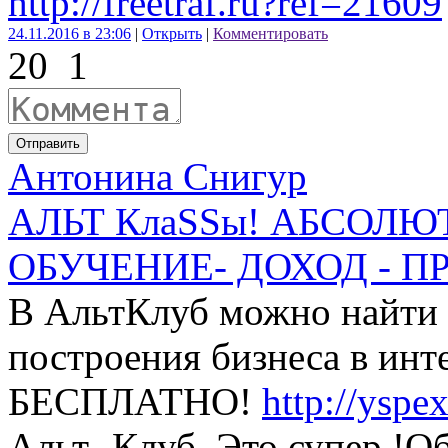
http://freetraf.ru?ref=21609
24.11.2016 в 23:06
|
Открыть
|
Комментировать
20
1
Отправить
Антонина Снигур
АЛЬТ КлаSSы! АБСОЛ
ОБУЧЕНИЕ- ДОХОД - ПР
В АльтКлуб можно найти
построения бизнеса в инте
БЕСПЛАТНО!
http://yspe
Альт -Клуб. Это супер !