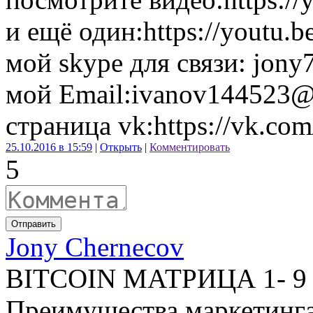
и ещё один:https://youtu
мой skype для связи: jon
мой Email:
ivanov144523@
страница vk:https://vk.co
25.10.2016 в 15:59
|
Открыть
|
Комментировать
5
Отправить
Jony Chernecov
BITCOIN МАТРИЦА 1- 9 
Преимущества маркетинг