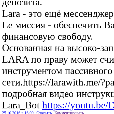
депозита.
Lara - это ещё мессендже
Ее миссия - обеспечить В
финансовую свободу.
Основанная на высоко-за
LARA по праву может сч
инструментом пассивного 
сети.https://larawith.me/?
подробная видео инструк
Lara_Bot
https://youtu.
25.10.2016 в 16:00
|
Открыть
|
Комментировать