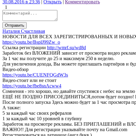
30.08.2016 в 23:36
|
Открыть
|
Комментировать
1
Отправить
Наталия Счастливая
НОВОСТИ ДЛЯ ВСЕХ ЗАРЕГИСТРИРОВАННЫХ И НОВЫХ
https://youtu.be/BsplJ99Zw_o
Ссылка регистрации
http://wmrf.su/wd8d
Заработок без ВЛОЖЕНИЙ зависит от просмотра видео реклам
За 1 час вы получите до 25 и максимум 250 в неделю.
Для увеличения дохода, Вы можете приглашать партнёров и буде
Видео-обзор
https://youtu.be/CUENFQGdW3s
Видео-стоит или не стоит
https://youtu.be/fbe8snAcww4
Сомнения - это хорошо, но давайте спустимся с небес на землю
ЕЩЁ НЕ ПОЗДНО ПРИСОЕДИНИТЬСЯ,потом будет поздно! Вход в
После полного запуска Здесь можно будет за 1 час просмотра п
А также:
5 за каждый час своих рефералов
1 за каждый час 10 уровней в глубину
Заработок на просмотре рекламы. БЕЗ ПРИГЛАШЕНИЙ и В
ВАЖНО!! Для регистрации указывайте почту на Gmail.com
Регистрироваться на латинице (англ.букв.)