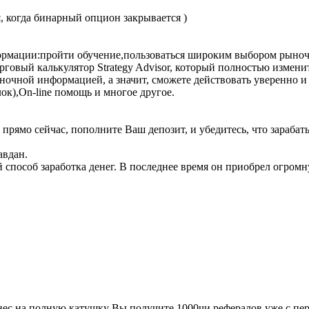
 когда бинарный опцион закрывается )
ормации:пройти обучение,пользоваться широким выбором рыночн
говый калькулятор Strategy Advisor, который полностью измени
ыночной информацией, а значит, сможете действовать уверенно 
ок),On-line помощь и многое другое.
прямо сейчас, пополните Ваш депозит, и убедитесь, что зарабаты
авдан.
способ заработка денег. В последнее время он приобрел огромн
 полную катушку Вы получите 1000чи рефералов уже с пер