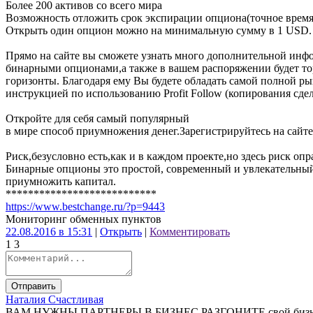
Более 200 активов со всего мира
Возможность отложить срок экспирации опциона(точное время,
Открыть один опцион можно на минимальную сумму в 1 USD.
Прямо на сайте вы сможете узнать много дополнительной инф
бинарными опционами,а также в вашем распоряжении будет тор
горизонты. Благодаря ему Вы будете обладать самой полной р
инструкцией по использованию Profit Follow (копирования сдел
Откройте для себя самый популярный
в мире способ приумножения денег.Зарегистрируйтесь на сайте 
Риск,безусловно есть,как и в каждом проекте,но здесь риск опр
Бинарные опционы это простой, современный и увлекательный 
приумножить капитал.
***************************
https://www.bestchange.ru/?p=9443
Мониторинг обменных пунктов
22.08.2016 в 15:31
|
Открыть
|
Комментировать
1
3
Отправить
Наталия Счастливая
ВАМ НУЖНЫ ПАРТНЕРЫ В БИЗНЕС РАЗГОНИТЕ свой бизнес на