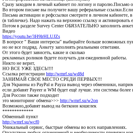
Сразу заходим в личный кабинет по логину и паролю.Письмо о
Во втором письме вы получите вашу реферальные ссылки.Если
Письма активации и рефссылки смотрите в личном кабинете, в 
(в табличке). Надо нажать на верхнюю ссылку и активировать е
Потом в разделе Survey Center ОБЯЗАТЕЛЬНО заполнить анкет
Видео
https://youtu.be/3H9lrHLUJZs
В вопросе " Ваши интересы" выбирайте больше возможных пу
но не все подряд. Анкету заполнять реальными ответами.
От этого будет зависеть, какие и сколько
рекламных роликов будете получать для ежедневной работы.
Никто не верит,
НО ВСЕ УЖЕ ЗДЕСЬ!!!!
Ссылка регистрации
http://wmrf.su/wd8d
ЗАНИМАЙ СВОЕ МЕСТО СРЕДИ ПЕРВЫХ!!!
Для Украины из PayPal и Payza вывод через обменники, напри
если добавят Payeer и WM будет ещё лучше. эти системы более
Для России также подходит
это мониторинг обмена>>>
http://wmrf.su/w2on
Возможно,добавят вывод на биткоин кошелек
*************
Обменный пункт
http://wmrf.su/wcf0
Уникальный сервис, быстрые обмены во всех направлениях.
Отсутствие любых ограничений и необходимости привязки кош