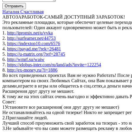
Отправить
Наталия Счастливая
АВТОЗАРАБОТОК-САМЫЙ ДОСТУПНЫЙ ЗАРАБОТОК!
Это рекламные площадки, которые обеспечит целевые переходы
пользователей: Один аккаунт одновременно может быть и рекл
1.
http://ipromix.net/u/vvka
2.
http://surfearner.net/44753
3,
https://indextop10.com/6576
4.
https://payad.me/?rek=26481
5.
https://u-matrix.org/?ref=28745
6.
http://wmrf.su/waiw
7.
https://globus-inter.com/ru/land/ads?invite=122254
8.
http://ex-money.ru/?i=1886
Во вcех приведенных проектах Вам не нужно Работать! После 
компьютером на своих Любимых Сайтах, она Вам показывает р
делами,играете в игры или общаетесь в соц.сетях,а деньги нач
Расширения друг другу не мешают.
К тому же на этих сайтах очень выгодно и эффективно давать
Совет:
1Установите все расширения( они друг другу не мешают)
Не останавливайтесь на одной тизерке! Никто не запрещает рег
2.Приглашайте людей.
Лучший способ приумножить свой заработок на тизерах - это н
3.Не забывайте что вы сами можете размещать рекламу в любом