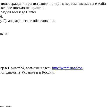
 подтверждении регистрации придёт в первом письме на е-майл
 второе письмо не пришло,
раздел Message Center
ё.
у Демографическое обследование.
нктов,
мер в Приват24, возможен здесь
http://wmrf.su/w2on
 популярны в Украине и в России.
ельков.