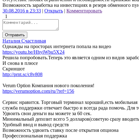
Возможность заработка на инвестициях в резерв обменного пун
30.08.2016 в 23:33
|
Открыть
|
Комментировать
1
Отправить
Наталия Счастливая
Однажды на просторах интернета попала на видео
https://youtu.be/HhyiWbu5X24
Решила попробовать.Теперь это является одним из видов зарабо
И снова в плюсе
Скриншот
http://prnt.sc/c8v808
Verum Option Компания нового поколения!
https://verumoption.com/ru/?ref=156
Сервис нравится. Торговый терминал хороший,есть мобильная в
служба поддержки отвечает быстро и всегда рада помочь. Для 
Удвоить свои деньги вы можете за 60 сек.
Минимальный депозит всего 5 долларов(советую сразу вводить хо
Удобный ввод и вывод средств
Возможность удвоить ставку после открытия опциона
Профессиональная поддержка