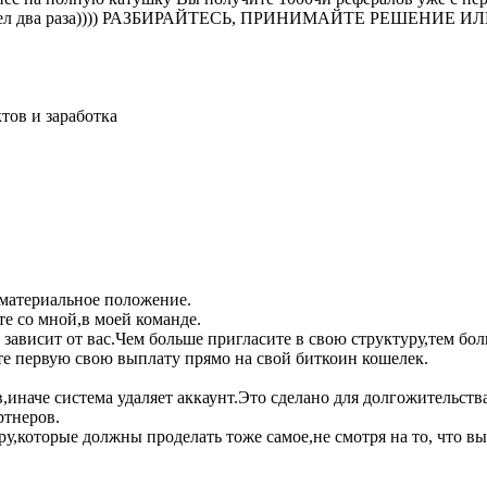
. Выстрел два раза)))) РАЗБИРАЙТЕСЬ, ПРИНИМАЙТЕ РЕШЕ
тов и заработка
 материальное положение.
те со мной,в моей команде.
Все зависит от вас.Чем больше пригласите в свою структуру,тем 
те первую свою выплату прямо на свой биткоин кошелек.
в,иначе система удаляет аккаунт.Это сделано для долгожительств
ртнеров.
ру,которые должны проделать тоже самое,не смотря на то, что в