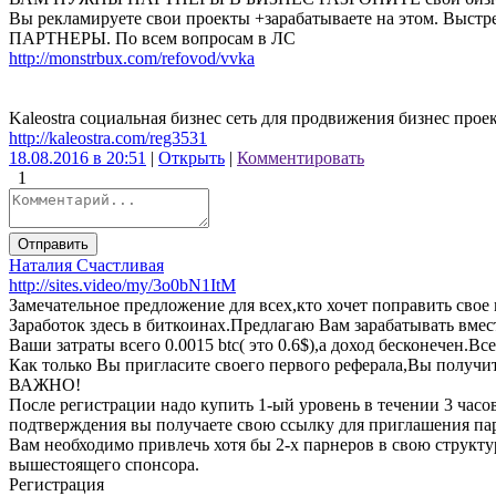
Вы рекламируете свои проекты +зарабатываете на этом
ПАРТНЕРЫ. По всем вопросам в ЛС
http://monstrbux.com/refovod/vvka
Kaleostra социальная бизнес сеть для продвижения бизнес проек
http://kaleostra.com/reg3531
18.08.2016 в 20:51
|
Открыть
|
Комментировать
1
Отправить
Наталия Счастливая
http://sites.video/my/3o0bN1ItM
Замечательное предложение для всех,кто хочет поправить свое
Заработок здесь в биткоинах.Предлагаю Вам зарабатывать вмес
Ваши затраты всего 0.0015 btc( это 0.6$),а доход бесконечен.
Как только Вы пригласите своего первого реферала,Вы получи
ВАЖНО!
После регистрации надо купить 1-ый уровень в течении 3 часо
подтверждения вы получаете свою ссылку для приглашения па
Вам необходимо привлечь хотя бы 2-х парнеров в свою структу
вышестоящего спонсора.
Регистрация