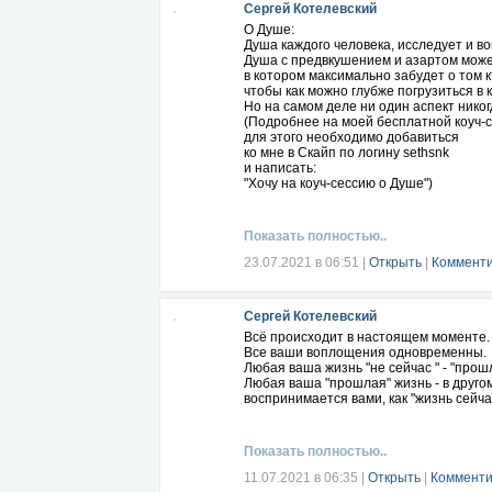
Сергей Котелевский
О Душе:
Душа каждого человека, исследует и 
Душа с предвкушением и азартом може
в котором максимально забудет о том к
чтобы как можно глубже погрузиться в к
Но на самом деле ни один аспект никог
(Подробнее на моей бесплатной коуч-с
для этого необходимо добавиться
ко мне в Скайп по логину sethsnk
и написать:
"Хочу на коуч-сессию о Душе")
Показать полностью..
23.07.2021 в 06:51
|
Открыть
|
Комменти
Сергей Котелевский
Всё происходит в настоящем моменте.
Все ваши воплощения одновременны.
Любая ваша жизнь "не сейчас " - "прош
Любая ваша "прошлая" жизнь - в друго
воспринимается вами, как "жизнь сейча
Показать полностью..
11.07.2021 в 06:35
|
Открыть
|
Комменти