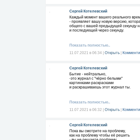
Сергей Котелевский
Каждый момент вашего реального врем
- проявляет вашу новую версию, котор
общего с вашей предыдущей секунду н
и последующей через секунду.
Показать полностью..
11.07.2021 в 06:34
|
Открыть
|
Комменти
Сергей Котелевский
Бытие - нейтрально,
-это журнал с "чёрно белыми"
картинками-раскрасками
и раскрашиваешь этот журнал ты.
Показать полностью..
11.07.2021 в 06:32
|
Открыть
|
Комменти
Сергей Котелевский
Пока вы смотрите на проблему,
как на проблему чтобы её решить
- вы не решаете проблему ,