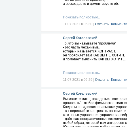
а воссоздаёте и цементируете её.
Показать полностью..
11.07.2021 в 06:30
|
Открыть
|
Комменти
Сергей Котелевский
То, что вы называете "проблема"
- это часть механизма,
который называется КОНТРАСТ.
он проясняет вам КАК ВЫ НЕ ХОТИТЕ
и помогает выяснить КАК ВЫ ХОТИТЕ.
Показать полностью..
11.07.2021 в 06:29
|
Открыть
|
Комменти
Сергей Котелевский
Вы можете жить , находиться, воспрои
проявлять" - любое физическое тело ст
Когда вы овладеваете навыками управ
- вы перестаёте застревать на том или
сам навык управления управления ви
- даёт вам неограниченные возможнос
любой образ, который вам интересен с
(О навыках овладения вибрациями на