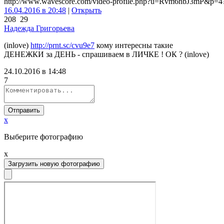
http://www.wavescore.com/video-profile.php?u=Rvm6nbJ3mP&p=4
16.04.2016 в 20:48
|
Открыть
208
29
Надежда Григорьева
(inlove)
http://prnt.sc/cvu9e7
кому интересны такие
ДЕНЕЖКИ за ДЕНЬ - спрашиваем в ЛИЧКЕ ! ОК ? (inlove)
24.10.2016 в 14:48
7
Отправить
x
Выберите фотографию
x
Загрузить новую фотографию