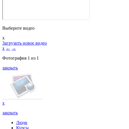
Выберите видео
x
Загрузить новое видео
x
←
→
Фотография
1
из
1
закрыть
x
закрыть