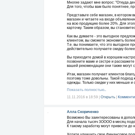
Многие задают мне вопрос: "Откуда ден
Для того, чтобы вам было понятнее, п
Представьте себе магазин, в котором 
магазин и читаете на входе объявлени
на всю продукцию более 20%. Для этог
карточку. Таким образом, вы становит
Как вы думаете - это выгодное предло
клиентом, вы сможете экономить боле
Т.е. вы понимаете, что это выгодное 
действительно получаете скидку более
Вы приходите домой в хорошем настрое
позвоните маме и сестре и расскажете
вашей рекомендации они также могут с
Итак, магазин получает клиентов благ
поэтому тоже довольны. Такой подход 
одежды. Только скидки у них меньше и 
Показать полностью..
А теперь представьте такую ситуацию: 
"Уважаемые постоянные клиенты! У на
11.11.2016 в 18:59
|
Открыть
|
Комменти
суммы покупок тех клиентов, которые 
На первый взгляд, интересно, только н
Алла Скориченко
и идете к менеджеру магазина с вопро
получаем новых клиентов. Они покупаю
Возможно Вы зaинтеpесованы в допoл
если бы не ваши рекомендации. Поэтом
Для нaчaла тысяч 3ОООО в месяц под
Как вы считаете, это справедливо? Кон
К такому зарaбoтку могут пpивеcти до
А что дальше? Дальше вы приходите д
Хотите улучшить свое финансовое пол