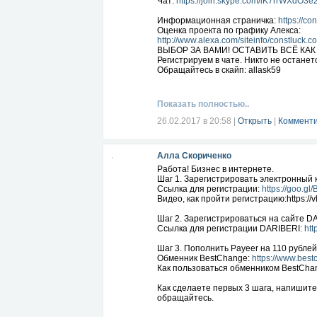
Чат:
https://join.skype.com/iK7rrWXdO3e
Информационная страничка:
https://c
Оценка проекта по графику Алекса:
http://www.alexa.com/siteinfo/constluck.co#
ВЫБОР ЗА ВАМИ! ОСТАВИТЬ ВСЁ КАК
Регистрируем в чате. Никто не останетс
Обращайтесь в скайп: allask59
Показать полностью..
26.02.2017 в 20:58
|
Открыть
|
Комменти
Алла Скориченко
Работа! Бизнес в интернете.
Шаг 1. Зарегистрировать электронный 
Ссылка для регистрации:
https://goo.gl
Видео, как пройти регистрацию:https:/
Шаг 2. Зарегистрироваться на сайте D
Ссылка для регистрации DARIBERI:
htt
Шаг 3. Пополнить Payeer на 110 рублей 
Обменник BestChange:
https://www.bes
Как пользоваться обменником BestCha
Как сделаете первых 3 шага, напишит
обращайтесь.