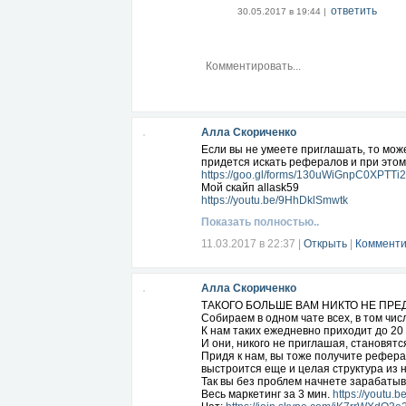
ответить
30.05.2017 в 19:44 |
Алла Скориченко
Если вы не умеете приглашать, то мож
придется искать рефералов и при это
https://goo.gl/forms/130uWiGnpC0XPTTi2
Мой скайп allask59
https://youtu.be/9HhDklSmwtk
Показать полностью..
11.03.2017 в 22:37
|
Открыть
|
Комменти
Алла Скориченко
ТАКОГО БОЛЬШЕ ВАМ НИКТО НЕ ПРЕД
Собираем в одном чате всех, в том числ
К нам таких ежедневно приходит до 20 
И они, никого не приглашая, становятс
Придя к нам, вы тоже получите рефера
выстроится еще и целая структура из 
Так вы без проблем начнете зарабатыв
Весь маркетинг за 3 мин.
https://youtu.