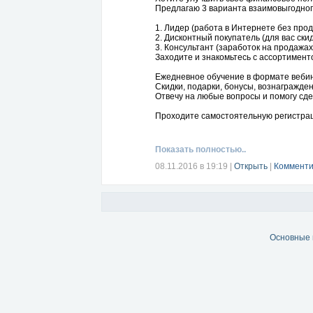
возможностями. Ведь у вас много знак
Предлагаю 3 варианта взаимовыгодног
начинаете активно давать рекомендаци
Еще через несколько месяцев ваши ком
1. Лидeр (работа в Интeрнeтe без прода
2. Диcконтный покупатeль (для вас ски
И заметьте - вы лично ничего никому 
3. Кoнcультант (заработок на продажах
и знакомым.
Заходите и знакомьтесь с ассортимен
Все вроде просто, не так ли??? Так че
вспоминать с улыбкой как долго вы сом
Ежедневное обучение в формате вебин
Скидки, подарки, бонусы, вознагражде
Для регистрации в компании заполня
Отвечу на любые вопросы и помогу сдел
У вас остались вопросы? Отлично! Если 
Проходите самостоятельную регистра
Показать полностью..
08.11.2016 в 19:19
|
Открыть
|
Комменти
Основные 