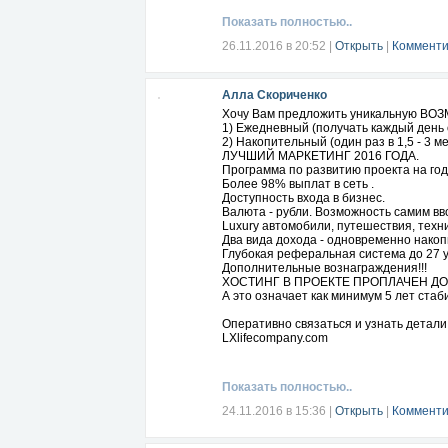
Показать полностью..
26.11.2016 в 20:52
|
Открыть
|
Комменти
Алла Скориченко
Хочу Вам предложить уникальную ВОЗ
1) Ежедневный (получать каждый день о
2) Накопительный (один раз в 1,5 - 3 м
ЛУЧШИЙ МАРКЕТИНГ 2016 ГОДА.
Программа по развитию проекта на год
Более 98% выплат в сеть .
Доступность входа в бизнес.
Валюта - рубли. Возможность самим вво
Luxury автомобили, путешествия, техн
Два вида дохода - одновременно нако
Глубокая реферальная система до 27 
Дополнительные вознаграждения!!!
ХОСТИНГ В ПРОЕКТЕ ПРОПЛАЧЕН ДО 
А это означает как минимум 5 лет стаби
Оперативно связаться и узнать детали 
LXlifecompany.com
Показать полностью..
24.11.2016 в 15:36
|
Открыть
|
Комменти