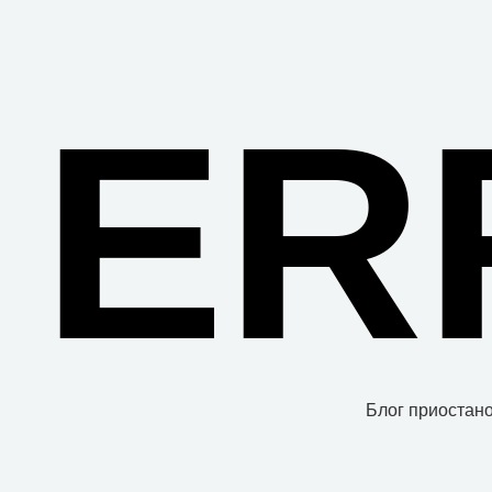
ER
Блог приостано