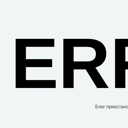
ER
Блог приостано