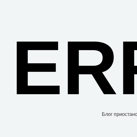
ER
Блог приостано