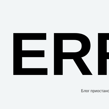
ER
Блог приостано